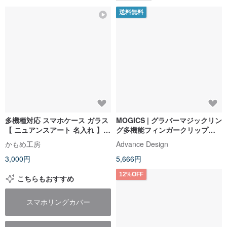
送料無料
多機種対応 スマホケース ガラス
MOGICS | グラバーマジックリン
【 ニュアンスアート 名入れ 】
グ多機能フィンガークリップセ
スマホリング くすみカラー アー
ット（2色）
かもめ工房
Advance Design
ト 文字入れ iPhone JI49U
3,000円
5,666円
12%OFF
こちらもおすすめ
スマホリングカバー