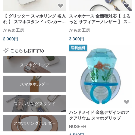
【 グリッター スマホリング 名入
スマホケース 全機種対応【 まる
れ 】 スマホスタンド バンカーリ
っと サフィアーノレザー 】 スマ
ング 文字入れ FZ12U
ホショルダー スマホリング スマ
かもめ工房
かもめ工房
ホスタンド 姫路レザー 本革 くす
2,000円
3,300円
みカラー BN01K
送料無料
こちらもおすすめ
スマホグリップ
スマホホルダー
スマホリングスタンド
ハンドメイド 金魚デザインのア
クアリウム スマホグリップ
スマホリングホルダー
NUSEEH
4,510円