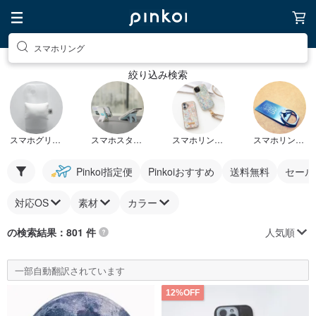
スマホリング
絞り込み検索
スマホグリップ
スマホスタンドリング
スマホリングケース
スマホリングカバー
Pinkoi指定便
Pinkoiおすすめ
送料無料
セール
対応OS
素材
カラー
人気順
の検索結果：801 件
一部自動翻訳されています
12%OFF