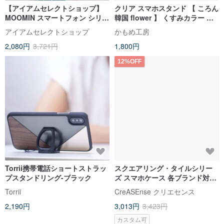
【アイアムセレクトショップ】
クリア スマホスタンド 【 ころん
MOOMIN スマートフォン シリコ
韓国 flower 】 くすみカラー ス
ン ハンドストラップ ストラップ
マホグリップ クリア FM14U
アイアムセレクトショップ
かもめ工房
ホルダー付き
2,080円
3,721円
1,800円
12%OFF
Torrii携帯電話ショートストラッ
スクエアリング・タイルシリー
プスタンドリング-ブラック
ズ スマホケース 各ブランド対応
CSBE03
Torrii
CreASEnse クリエセンス
2,190円
3,013円
3,423円
カスタム可