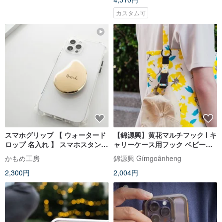
カスタム可
スマホグリップ 【 ウォータード
【錦源興】黄花マルチフック l キ
ロップ 名入れ 】 スマホスタンド
ャリーケース用フック ベビーカ
グリップトック 文字入れ FZ11U
ーフック スマホショルダースト
かもめ工房
錦源興 Gímgoânheng
ラップ
2,300円
2,004円