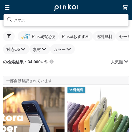
スマホ
Pinkoi指定便
Pinkoiおすすめ
送料無料
セール
対応OS
素材
カラー
人気順
の検索結果：34,000+ 件
一部自動翻訳されています
送料無料