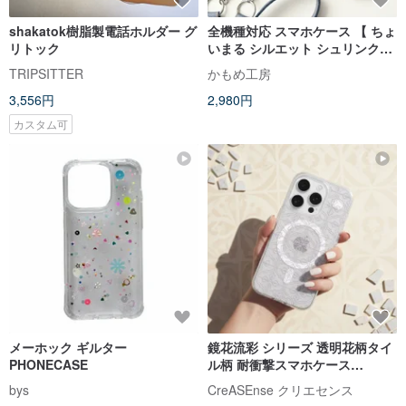
shakatok樹脂製電話ホルダー グ
全機種対応 スマホケース 【 ちょ
リトック
いまる シルエット シュリンクレ
ザー 】 ねこ くま クリア スマホ
TRIPSITTER
かもめ工房
ショルダー 姫路レザー くすみカ
3,556円
2,980円
ラー BS40K
カスタム可
メーホック ギルター
鏡花流彩 シリーズ 透明花柄タイ
PHONECASE
ル柄 耐衝撃スマホケース
CSBT03
bys
CreASEnse クリエセンス