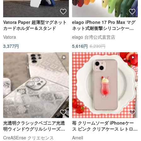
Vatora Paper 超薄型マグネット
elago iPhone 17 Pro Max マグ
カードホルダー＆スタンド
ネット式耐衝撃シリコンケース
カメラボタン付き
Vatora
elago 台湾公式直営店
3,377円
5,616円
6,239円
光透明クラシックベゴニア光透
苺 クリームソーダ iPhoneケー
明ウィンドウグリルシリーズ落
ス ピンク クリアケース レトロ
下防止携帯電話ケース CSBM01
喫茶店 フェイクスイーツ
CreASEnse クリエセンス
Amell
iPhone17