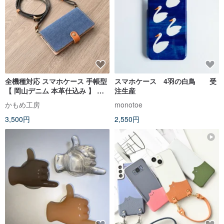
全機種対応 スマホケース 手帳型
スマホケース 4羽の白鳥 受
【 岡山デニム 本革仕込み 】 ア
注生産
ウトドア メンズ 誕生日 ギフト
かもめ工房
monotoe
プレゼント スマホショルダー
3,500円
2,550円
AB01M