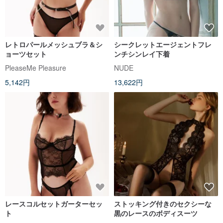
レトロパールメッシュブラ＆シ
シークレットエージェントフレ
ョーツセット
ンチシンレイ下着
PleaseMe Pleasure
NUDE
5,142円
13,622円
レースコルセットガーターセッ
ストッキング付きのセクシーな
ト
黒のレースのボディスーツ