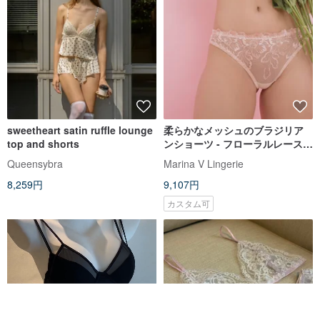
sweetheart satin ruffle lounge
柔らかなメッシュのブラジリア
top and shorts
ンショーツ - フローラルレースラ
ンジェリー - セクシーなレディー
Queensybra
Marina V Lingerie
スアンダーウェア
8,259円
9,107円
カスタム可