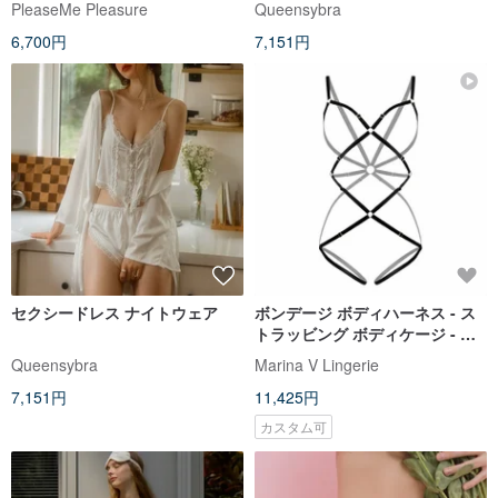
PleaseMe Pleasure
Queensybra
6,700円
7,151円
セクシードレス ナイトウェア
ボンデージ ボディハーネス - ス
トラッビング ボディケージ - エ
ロティック ボディスーツ - セク
Queensybra
Marina V Lingerie
シーランジェリー
7,151円
11,425円
カスタム可