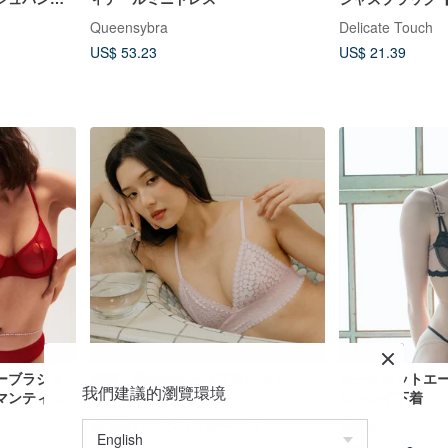
ィープウェーブ 
Queensybra
Delicate Touch
応ショーツ】
US$ 53.23
US$ 21.39
ーブラジャ
柔絲・柔らかレースブラレット
シークレットエ
我們建議的瀏覽環境
マンティッ
シンレイ下着
韌 REN｜ノンワイヤーブラ
NUDE