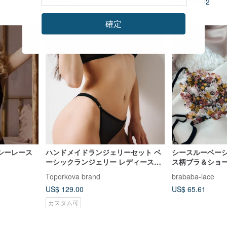
US$ 30.74
US$ 106.02
確定
送料無料
シーレース
ハンドメイドランジェリーセット ベ
シースルーベー
ーシックランジェリー レディース下
ス柄ブラ＆ショ
着 メッシュショーツ ソフトカップ
Toporkova brand
brababa-lace
US$ 129.00
US$ 65.61
カスタム可