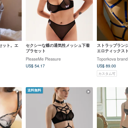
セット。エ
セクシーな蝶の通気性メッシュ下着
ストラップラン
ブラセット
エロティックス
ス、クロッチレス
PleaseMe Pleasure
Toporkova brand
ー
US$ 54.17
US$ 89.00
カスタム可
送料無料