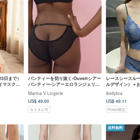
23日まで）
パンティーを切り抜く-Ouvertシアー
レースシースル
イマスクセ
パンティー-シアーエロランジェリー
ルデザイン）＋
キーホール下着
Marina V Lingerie
ibellybra
US$ 49.00
US$ 49.11
カスタム可
Pinkoi限定
送料無料