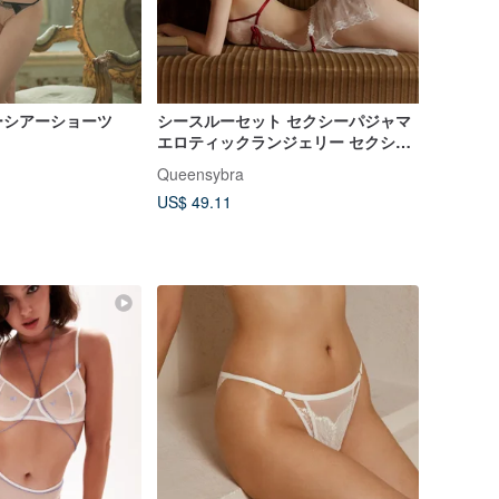
ーシアーショーツ
シースルーセット セクシーパジャマ
エロティックランジェリー セクシー
ランジェリー 肌触りの良いシルクパ
Queensybra
ジャマ セクシーパジャマ サテンパジ
US$ 49.11
ャマ