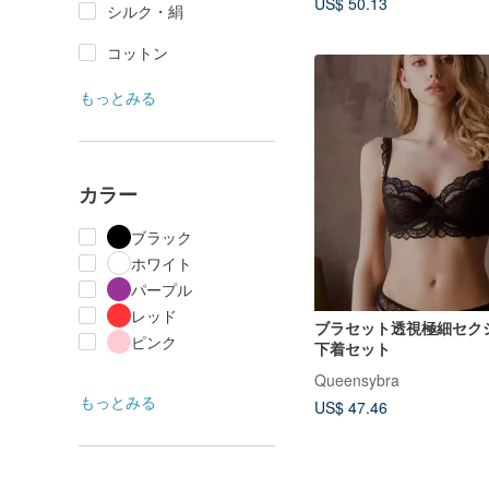
US$ 50.13
シルク・絹
コットン
もっとみる
カラー
ブラック
ホワイト
パープル
レッド
ブラセット透視極細セク
ピンク
下着セット
Queensybra
もっとみる
US$ 47.46