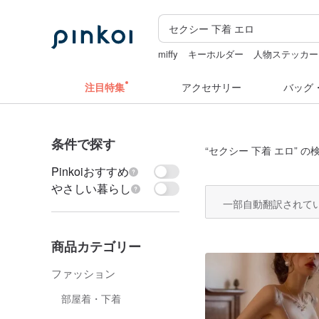
miffy
キーホルダー
人物ステッカー
ミッフィ
ドリンクホルダー 台湾
注目特集
アクセサリー
バッグ
条件で探す
“
セクシー 下着 エロ
” の
Pinkoiおすすめ
やさしい暮らし
一部自動翻訳されて
商品カテゴリー
ファッション
部屋着・下着