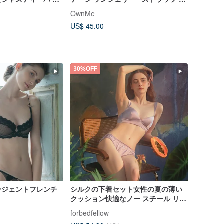
ノンワイヤーブラ対
ンジェリー - セクシー ギフト
OwnMe
US$ 45.00
30%OFF
ージェントフレンチ
シルクの下着セット女性の夏の薄い
クッション快適なノー スチール リン
グ フランスの三角形カップ ブラジャ
forbedfellow
ー