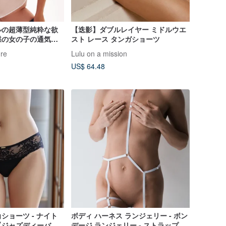
ルの超薄型純粋な欲
【迭影】ダブルレイヤー ミドルウエ
蝶の女の子の通気性
スト レース タンガショーツ
ーパンティセット
re
Lulu on a mission
US$ 64.48
ショーツ - ナイト
ボディ ハーネス ランジェリー - ボン
ジャズディーバ デ
デージ ランジェリー - ストラップ ラ