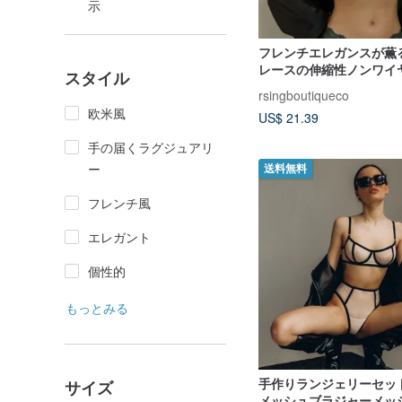
示
フレンチエレガンスが薫
レースの伸縮性ノンワイ
スタイル
rsingboutiqueco
欧米風
US$ 21.39
手の届くラグジュアリ
ー
送料無料
フレンチ風
エレガント
個性的
もっとみる
手作りランジェリーセッ
サイズ
メッシュブラジャーメッ