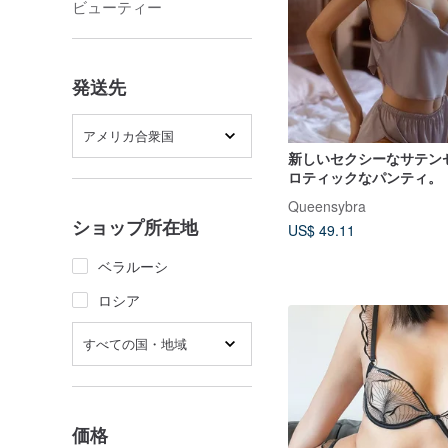
ビューティー
発送先
アメリカ合衆国
新しいセクシーなサテン
ロティックなパンティ。
Queensybra
ショップ所在地
US$ 49.11
ベラルーシ
ロシア
すべての国・地域
価格