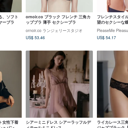
る、ソフト
ornoir.co ブラック フレンチ 三角カ
フレンチスタイ
ヤーブラ
ップブラ 薄手 セクシーブラ
望のセクシーな
のあるブラジャ
ornoir.co ランジェリースタジオ
PleaseMe Pleasu
US$ 53.46
US$ 54.17
ト女性下着
シアーミニドレス シアーラッフルデ
ライカレース三角
シュパンテ
ィテールミニドレス
ジャズブラック【