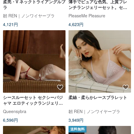
柔亮・V ネックトライアングルブ
薄手でピュアな色気、上質フレ
ラ
ンチランジェリーセット。セン
シュアルな装いを叶える、洗練
韌 REN｜ノンワイヤーブラ
PleaseMe Pleasure
されたブラジャー。
4,121円
4,623円
シースルーセット セクシーパジ
柔絲・柔らかレースブラレット
ャマ エロティックランジェリー
セクシーランジェリー 肌触りの
Queensybra
韌 REN｜ノンワイヤーブラ
良いシルクパジャマ セクシーパ
6,596円
3,949円
ジャマ サテンパジャマ
送料無料