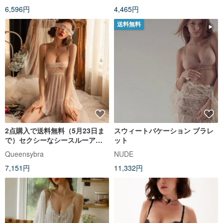
6,596円
4,465円
送料無料
2点購入で送料無料（5月23日ま
スウィートバケーション ブラレ
で）セクシーなシースルーアイ
ット
マスクセット
Queensybra
NUDE
7,151円
11,332円