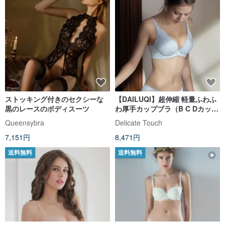
ストッキング付きのセクシーな
【DAILUQI】超伸縮 軽量ふわふ
黒のレースのボディスーツ
わ厚手カップブラ（B C Dカッ
プ）/ クラウドブルー
Queensybra
Delicate Touch
7,151円
8,471円
送料無料
送料無料