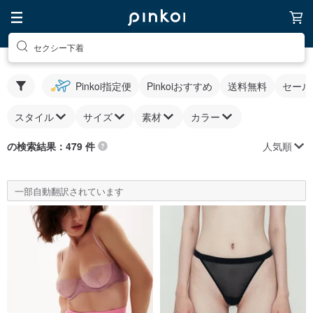
セクシー下着
Pinkoi指定便
Pinkoiおすすめ
送料無料
セール
スタイル
サイズ
素材
カラー
人気順
の検索結果：479 件
一部自動翻訳されています