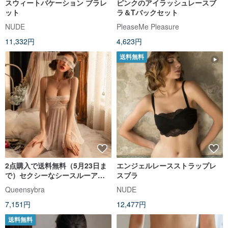
スウィートバケーション ブラレ
ピンクのアイラッシュレースブ
ット
ラ＆Tバックセット
NUDE
PleaseMe Pleasure
11,332円
4,623円
送料無料
2点購入で送料無料（5月23日ま
エンジェルレースストラップレ
で）セクシーなシースルーアイ
スブラ
マスクセット
Queensybra
NUDE
7,151円
12,477円
送料無料