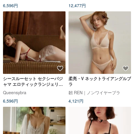
6,596円
12,477円
シースルーセット セクシーパジ
柔亮・V ネックトライアングルブ
ャマ エロティックランジェリー
ラ
セクシーランジェリー 肌触りの
Queensybra
韌 REN｜ノンワイヤーブラ
良いシルクパジャマ セクシーパ
6,596円
4,121円
ジャマ サテンパジャマ