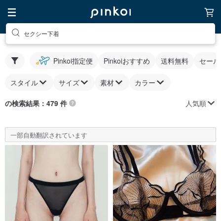
セクシー下着
Pinkoi指定便
Pinkoiおすすめ
送料無料
セール
スタイル
サイズ
素材
カラー
人気順
の検索結果：479 件
一部自動翻訳されています