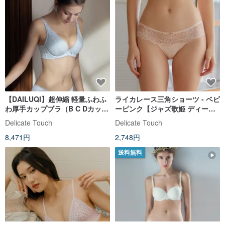
【DAILUQI】超伸縮 軽量ふわふ
ライカレース三角ショーツ - ベビ
わ厚手カップブラ（B C Dカッ
ーピンク【ジャズ歌姫 ディープ
プ）/ クラウドブルー
ウェーブ ノンワイヤーブラ対応
Delicate Touch
Delicate Touch
ショーツ】
8,471円
2,748円
送料無料