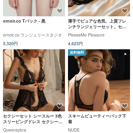
ornoir.co Tバック - 黒
薄手でピュアな色気、上質フレ
ンチランジェリーセット。セン
シュアルな装いを叶える、洗練
ornoir.co ランジェリースタジオ
PleaseMe Pleasure
されたブラジャー。
3,320円
4,623円
送料無料
セクシーセット シースルー 3色
スキームビューティーバック下
スリーピングドレス セクシーラ
着
ンジェリー
Queensybra
NUDE