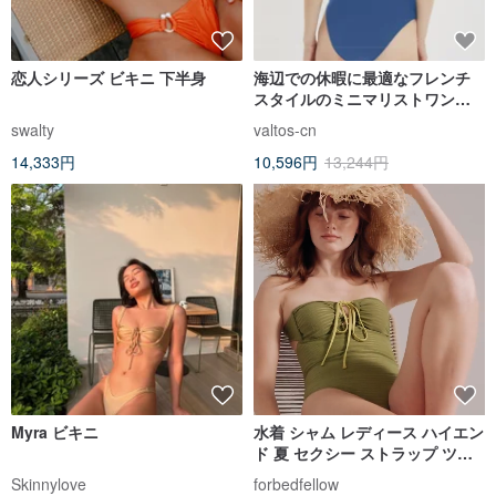
恋人シリーズ ビキニ 下半身
海辺での休暇に最適なフレンチ
スタイルのミニマリストワンピ
ース水着、レーシングサーフィ
swalty
valtos-cn
ン水着、マルチカラー
14,333円
10,596円
13,244円
Myra ビキニ
水着 シャム レディース ハイエン
ド 夏 セクシー ストラップ ツー
ウェア フルカバー カップ 温泉水
Skinnylove
forbedfellow
着