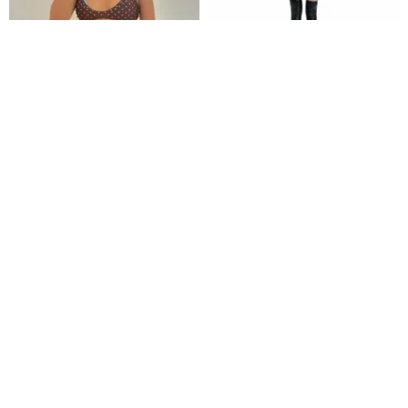
2026 年新作 ドット柄レディース
スタッフ限定ビキニセット
水着 セパレート風フェイクツー
ピース ダブルストラップ セクシ
PleaseMe Pleasure
R1004
ーなプリントビキニ 欧米風 クー
2,545円
11,969円
ルで可愛い
ホワイトのセクシーなネクタイ
パール ボウ スリング 水着 小さ
ツーピース水着
な胸 女の子 ワンピース 水着