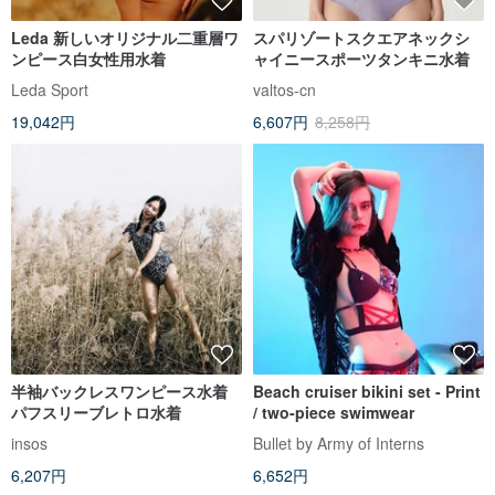
Leda 新しいオリジナル二重層ワ
スパリゾートスクエアネックシ
ンピース白女性用水着
ャイニースポーツタンキニ水着
Leda Sport
valtos-cn
19,042円
6,607円
8,258円
半袖バックレスワンピース水着
Beach cruiser bikini set - Print
パフスリーブレトロ水着
/ two-piece swimwear
insos
Bullet by Army of Interns
6,207円
6,652円