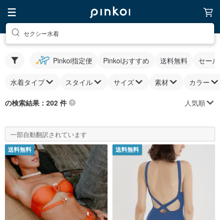
セクシー水着
Pinkoi指定便
Pinkoiおすすめ
送料無料
セール
水着タイプ
スタイル
サイズ
素材
カラー
人気順
の検索結果：202 件
一部自動翻訳されています
送料無料
送料無料