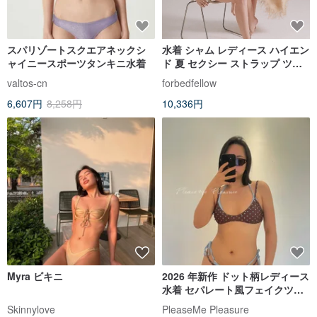
スパリゾートスクエアネックシ
水着 シャム レディース ハイエン
ャイニースポーツタンキニ水着
ド 夏 セクシー ストラップ ツー
ウェア フルカバー カップ 温泉水
valtos-cn
forbedfellow
着
6,607円
8,258円
10,336円
Myra ビキニ
2026 年新作 ドット柄レディース
水着 セパレート風フェイクツー
ピース ダブルストラップ セクシ
Skinnylove
PleaseMe Pleasure
ーなプリントビキニ 欧米風 クー