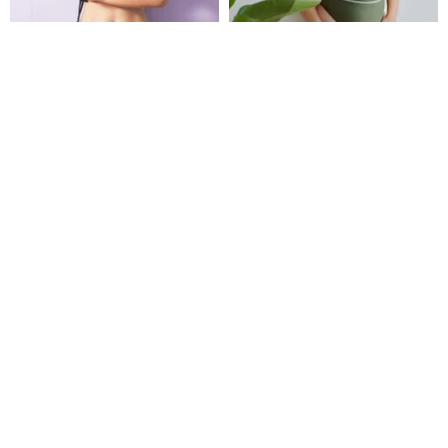
セクシータイデザイン ビキニ ブ
Haolang ダークグリーンのスパ
ラック
イシーなワンピース水着
Nyne Swimwear｜ニーン
haolangswim
9,368円
10,188円
カスタム可
パール ボウ スリング 水着 小さ
Ledaオリジナルの高級気質温泉