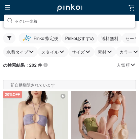
セクシー水着
Pinkoi指定便
Pinkoiおすすめ
送料無料
セール
水着タイプ
スタイル
サイズ
素材
カラー
人気順
の検索結果：202 件
一部自動翻訳されています
20%OFF