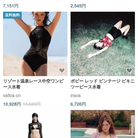
7,151円
2,545円
ルで可愛い
送料無料
リゾート温泉レース中空ワンピ
ポピー レッド ビンテージ ビキニ
ース水着
ツーピース水着
valtos-cn
insos
10,928円
13,660円
6,726円