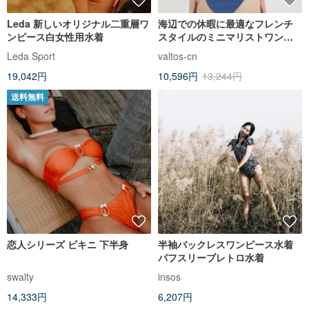
Leda 新しいオリジナル二重層ワ
海辺での休暇に最適なフレンチ
ンピース白女性用水着
スタイルのミニマリストワンピ
ース水着、レーシングサーフィ
Leda Sport
valtos-cn
ン水着、マルチカラー
19,042円
10,596円
13,244円
送料無料
恋人シリーズ ビキニ 下半身
半袖バックレスワンピース水着
パフスリーブレトロ水着
swalty
insos
14,333円
6,207円