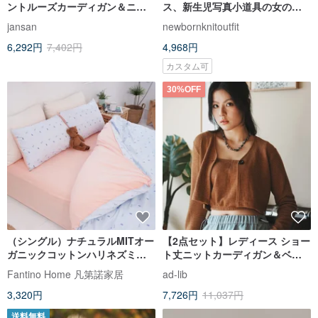
ントルーズカーディガン＆ニッ
ス、新生児写真小道具の女の
トスカートセット
子、ニット写真小道具の衣装
jansan
newbornknitoutfit
6,292円
7,402円
4,968円
カスタム可
30%OFF
（シングル）ナチュラルMITオー
【2点セット】レディース ショー
ガニックコットンハリネズミジ
ト丈ニットカーディガン＆ベス
ャカードニット寝具セット-リネ
ト - ブラウン//ブラック (CD101)
Fantino Home 凡第諾家居
ad-lib
ンオレンジ∣スリーピースセット
3,320円
7,726円
11,037円
送料無料