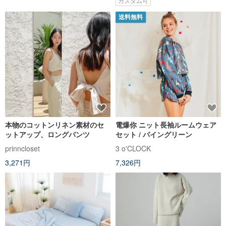
カスタム可
送料無料
本物のコットンリネン素材のセ
電爆你 ニット長袖ルームウェア
ットアップ、ロングパンツ
セット / パイングリーン
prinncloset
3 o'CLOCK
3,271円
7,326円