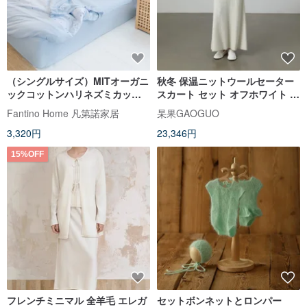
（シングルサイズ）MITオーガニ
秋冬 保温ニットウールセーター
ックコットンハリネズミカット
スカート セット オフホワイト フ
フラワーニット寝具セット-スカ
ォックスウール混ウール素材 ウ
Fantino Home 凡第諾家居
杲果GAOGUO
イブルー
ール
3,320円
23,346円
15%OFF
フレンチミニマル 全羊毛 エレガ
セットボンネットとロンパー