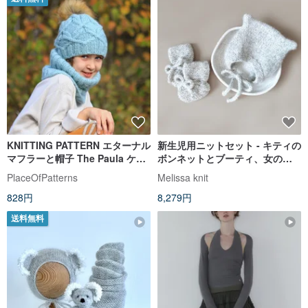
KNITTING PATTERN エターナル
新生児用ニットセット - キティの
マフラーと帽子 The Paula ケー
ボンネットとブーティ、女の子
ブル セット、子供/大人サイズ
にも男の子にも贈れるギフトセ
PlaceOfPatterns
Melissa knit
ット
828円
8,279円
送料無料