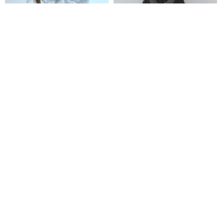
新生児写真小道具セット：ニッ
グレー バレエ風ホルターネック
トコアラとおそろいのボンネッ
キャミソール 長袖ニットトップ
ト
ス 2点セット
Bunniesband
Chic Chick
16,558円
18,906円
Pinkoi限定
送料無料
セットボンネットとロンパー
レディース向けニットツーピー