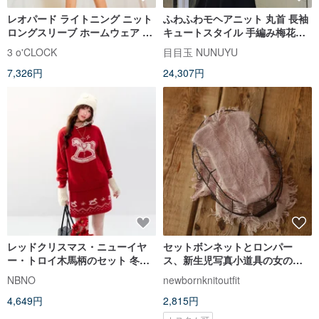
レオパード ライトニング ニット
ふわふわモヘアニット 丸首 長袖
ロングスリーブ ホームウェア セ
キュートスタイル 手編み梅花ミ
ット/レッド
ニバッグ付き ホワイト ブラック
3 o'CLOCK
目目玉 NUNUYU
7,326円
24,307円
レッドクリスマス・ニューイヤ
セットボンネットとロンパー
ー・トロイ木馬柄のセット 冬用
ス、新生児写真小道具の女の
ウールニットスカート
子、ニット写真小道具の衣装
NBNO
newbornknitoutfit
4,649円
2,815円