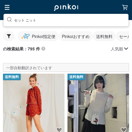
セット ニット
Pinkoi指定便
Pinkoiおすすめ
送料無料
セール
人気順
の検索結果：795 件
一部自動翻訳されています
送料無料
送料無料