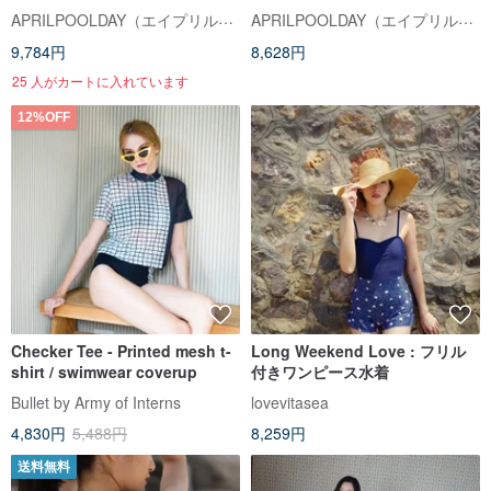
APRILPOOLDAY（エイプリルプールデイ）
APRILPOOLDAY（エイプリルプールデイ）
9,784円
8,628円
25 人がカートに入れています
12%OFF
Checker Tee - Printed mesh t-
Long Weekend Love : フリル
shirt / swimwear coverup
付きワンピース水着
Bullet by Army of Interns
lovevitasea
4,830円
5,488円
8,259円
送料無料