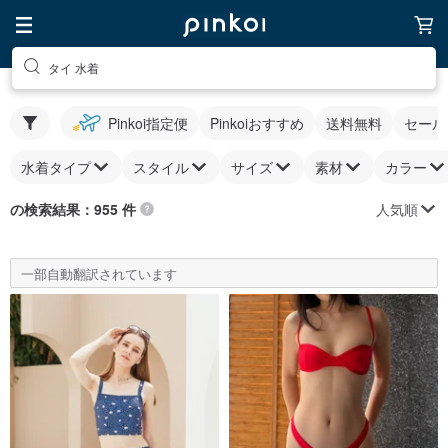
タイ 水着
Pinkoi指定便
Pinkoiおすすめ
送料無料
セール
水着タイプ
スタイル
サイズ
素材
カラー
人気順
の検索結果：955 件
一部自動翻訳されています