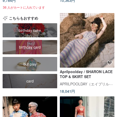
9,784円
10,363円
36 人がカートに入れています
こちらもおすすめ
birthday cake
birthday card
but play
Aprilpoolday / SHARON LACE
TOP & SKIRT SET
card
APRILPOOLDAY（エイプリルプールデイ）
18,041円