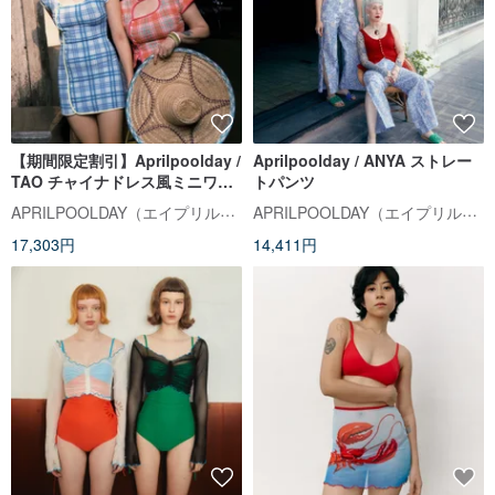
【期間限定割引】Aprilpoolday /
Aprilpoolday / ANYA ストレー
TAO チャイナドレス風ミニワン
トパンツ
ピース
APRILPOOLDAY（エイプリルプールデイ）
APRILPOOLDAY（エイプリルプールデイ）
17,303円
14,411円