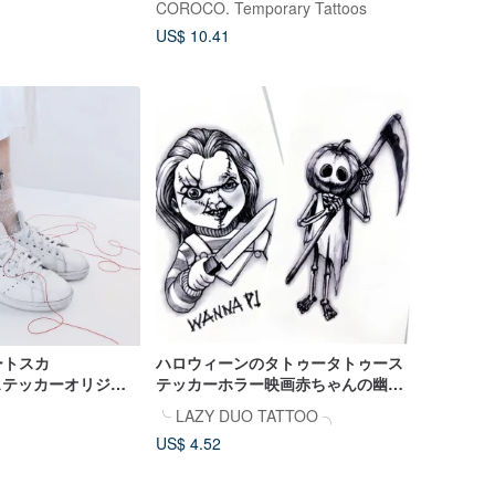
COROCO. Temporary Tattoos
。
空
US$ 10.41
ートスカ
ハロウィーンのタトゥータトゥース
tooステッカーオリジナ
テッカーホラー映画赤ちゃんの幽霊
|ハロウィン|パーテ
が魂に戻る夜の幽霊人形チャッキー
╰ LAZY DUO TATTOO ╮
プ
カボチャの頭蓋骨の骨
US$ 4.52