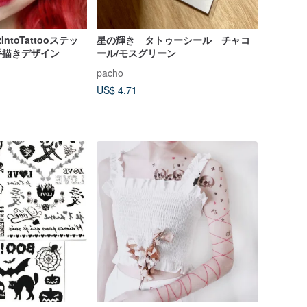
ntoTattooステッ
星の輝き タトゥーシール チャコ
手描きデザイン
ール/モスグリーン
pacho
US$ 4.71