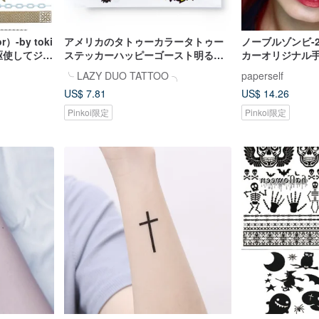
r）-by toki
アメリカのタトゥーカラータトゥー
ノーブルゾンビ-2I
駆使してジュ
ステッカーハッピーゴースト明るい
カーオリジナル
にしましょ
蛍光オレンジ猫天使悪魔ゴーストス
╰ LAZY DUO TATTOO ╮
paperself
ケルトンボーンハロウィン
US$ 7.81
US$ 14.26
Pinkoi限定
Pinkoi限定