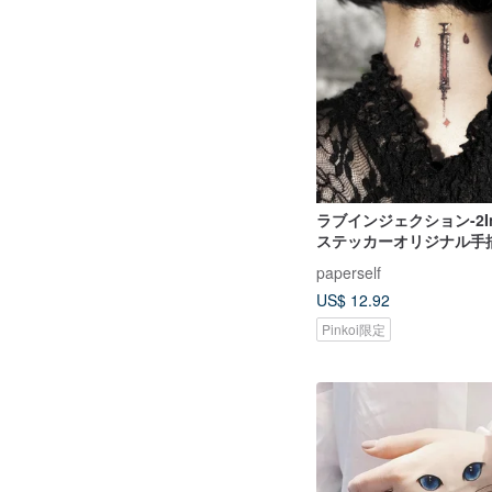
ラブインジェクション-2Int
ステッカーオリジナル手
ン|ハロウィン|パーティ
paperself
プ
US$ 12.92
Pinkoi限定