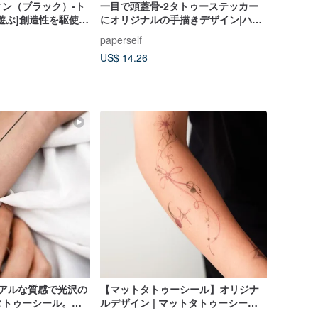
ン（ブラック）-ト
一目で頭蓋骨-2タトゥーステッカー
遊ぶ]創造性を駆使し
にオリジナルの手描きデザイン|ハロ
をユニークに
ウィーン|パーティードレスアップ
paperself
US$ 14.26
リアルな質感で光沢の
【マットタトゥーシール】オリジナ
タトゥーシール。擦
ルデザイン | マットタトゥーシー
く、男女問わずお使
ル・ステッカー - 宇宙の広がり - 星