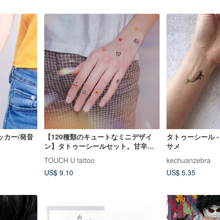
ッカー/発音
【120種類のキュートなミニデザイ
タトゥーシール 
ン】タトゥーシールセット。甘辛ミ
サメ
ックスなスタイルを演出し、リアル
TOUCH U tattoo
kechuanzebra
な質感と優れた防水性で長持ち。男
US$ 9.10
US$ 5.35
女問わずお使いいただけます。