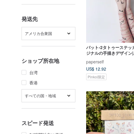
発送先
アメリカ合衆国
バット-2タトゥーステッ
ジナルの手描きデザイン
ン|パーティードレスアッ
ショップ所在地
paperself
US$ 12.92
台湾
Pinkoi限定
香港
すべての国・地域
スピード発送