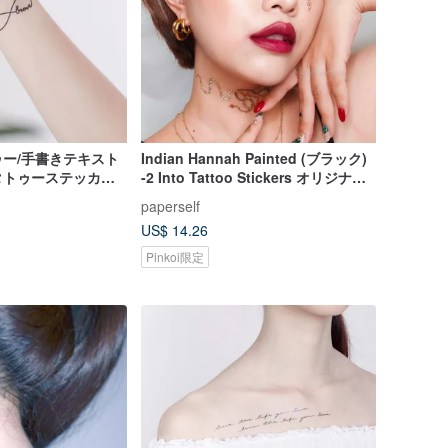
ー/手書きテキスト
Indian Hannah Painted (ブラック)
タトゥーステッカー
-2 Into Tattoo Stickers オリジナル
手描きデザイン | ハロウィン | パーテ
paperself
ィーウェア
US$ 14.26
Pinkoi限定