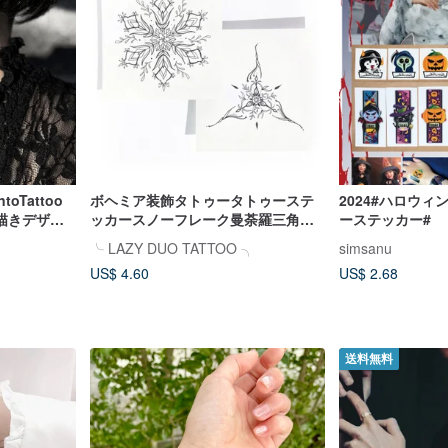
oTattoo
ボヘミア装飾タトゥータトゥーステ
2024#ハロウ
描きデザイ
ッカースノーフレーク曼荼羅三角幾
ーステッカー#
ードレスアッ
何学的禅スタイル台湾製
╰ LAZY DUO TATTOO ╮
simsanu
US$ 4.60
US$ 2.68
送料無料