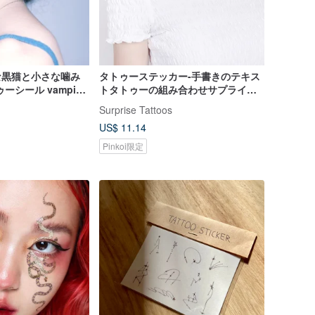
さな黒猫と小さな噛み
タトゥーステッカー-手書きのテキス
ーシール vampire
トタトゥーの組み合わせサプライズ
シール
タトゥー
Surprise Tattoos
US$ 11.14
Pinkoi限定