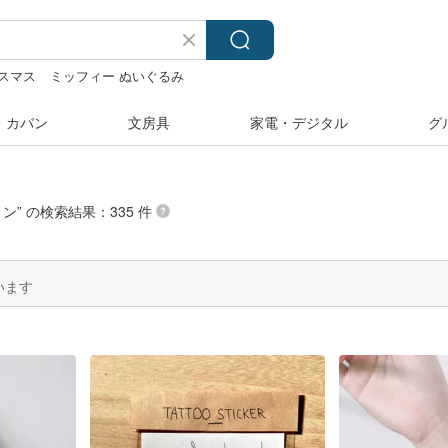
スマス
ミッフィー ぬいぐるみ
台湾
キーホルダー
水着
・カバン
文房具
家電・デジタル
グ
ィン
” の検索結果：335 件
います