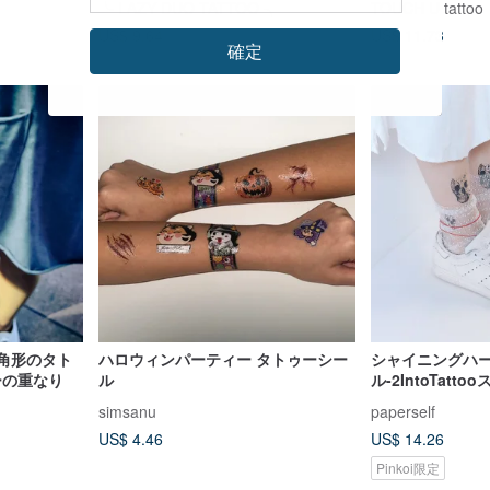
╰ LAZY DUO TATTOO ╮
TOUCH U tattoo
パターンアンチセンシティブ
いいただけます
US$ 9.64
US$ 11.73
確定
三角形のタト
ハロウィンパーティー タトゥーシー
シャイニングハ
ーの重なり
ル
ル-2IntoTat
ル手描きデザイン
simsanu
paperself
ィードレスアッ
US$ 4.46
US$ 14.26
Pinkoi限定