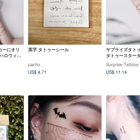
カーにオリ
英字 タトゥーシール
サプライズタトゥ
|ハロウィー
タトゥースター
プ
合計8種類
pacho
Surprise Tattoos
US$ 4.71
US$ 11.14