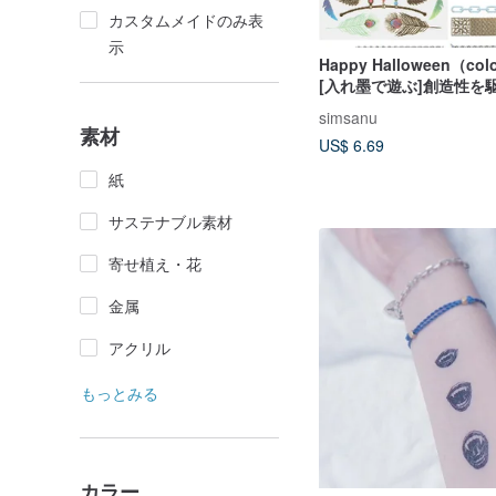
カスタムメイドのみ表
示
Happy Halloween（colo
[入れ墨で遊ぶ]創造性を
エリーをユニークなもの
simsanu
う
素材
US$ 6.69
紙
サステナブル素材
寄せ植え・花
金属
アクリル
もっとみる
カラー