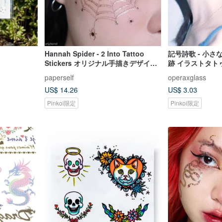
Hannah Spider - 2 Into Tattoo
記号詩歌 - 小
Stickers オリジナル手描きデザイン |
跡 イラストタトゥ
ハロウィン | パーティードレスアッ
吸血鬼タトゥー
paperself
operaxglass
プ
US$ 14.26
US$ 3.03
Pinkoi限定
Pinkoi限定