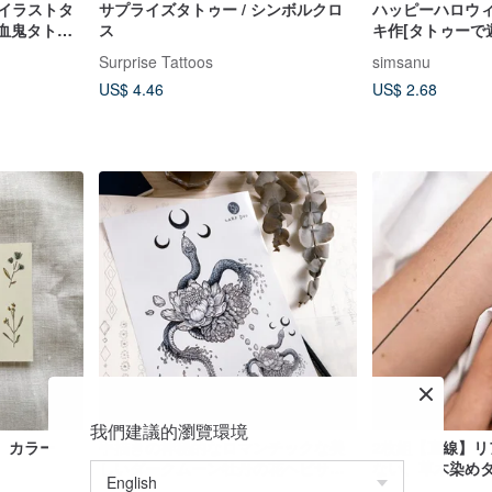
 イラストタ
サプライズタトゥー / シンボルクロ
ハッピーハロウィ
吸血鬼タトゥ
ス
キ作[タトゥーで
てアクセサリー
Surprise Tattoos
simsanu
US$ 4.46
US$ 2.68
我們建議的瀏覽環境
 カラー
手描きの神秘的なロマンチックな美
2枚組【直線】
しいダークムーン牡丹の花ヘビサソ
ない、草木染め
リタトゥータトゥーステッカー動物
っても落ちにく