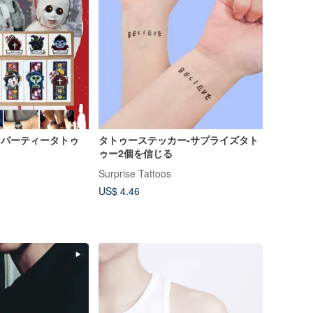
ィンパーティータトゥ
タトゥーステッカー-サプライズタト
ゥー2個を信じる
Surprise Tattoos
US$ 4.46