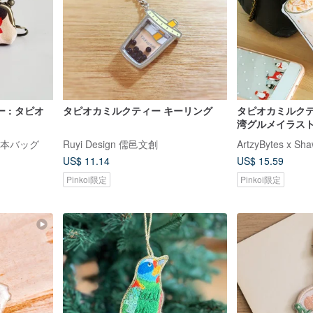
 : タピオ
タピオカミルクティー キーリング
タピオカミルクティー
湾グルメイラス
ードチャーム
と絵本バッグ
Ruyi Design 儒邑文創
ArtzyBytes x Sha
US$ 11.14
US$ 15.59
Pinkoi限定
Pinkoi限定