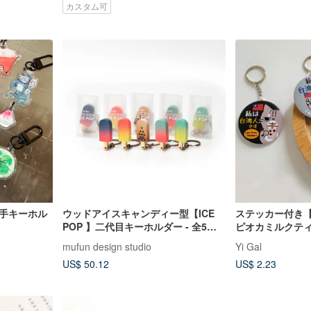
カスタム可
厚手キーホル
ウッドアイスキャンディー型【ICE
ステッカー付き
POP 】二代目キーホルダー - 全5種
ピオカミルクティ
お得なセット
人 ミラーキーホ
mufun design studio
Yi Gal
旅行、海外旅行
US$ 50.12
US$ 2.23