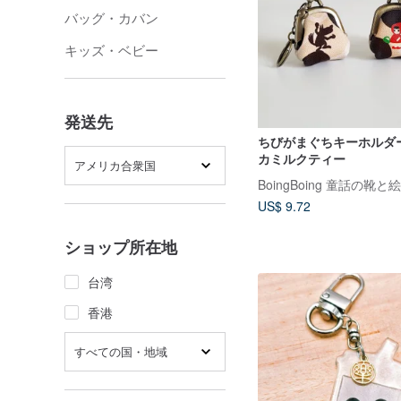
バッグ・カバン
キッズ・ベビー
発送先
ちびがまぐちキーホルダー
カミルクティー
アメリカ合衆国
BoingBoing 童話の靴
US$ 9.72
ショップ所在地
台湾
香港
すべての国・地域