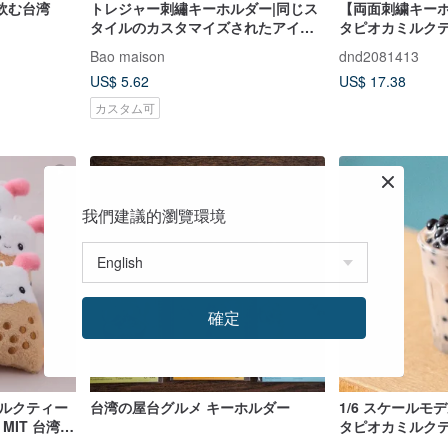
飲む台湾
トレジャー刺繡キーホルダー|同じス
【両面刺繍キーホ
タイルのカスタマイズされたアイテ
タピオカミルクテ
ムを100個提供
Bao maison
dnd2081413
US$ 5.62
US$ 17.38
カスタム可
我們建議的瀏覽環境
確定
ミルクティー
台湾の屋台グルメ キーホルダー
1/6 スケールモデ
MIT 台湾製
タピオカミルクテ
ード 先行予約