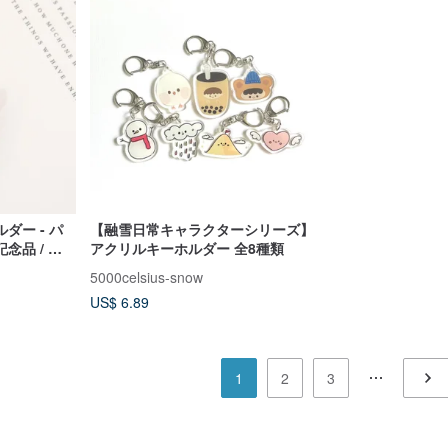
ダー - パ
【融雪日常キャラクターシリーズ】
念品 / チ
アクリルキーホルダー 全8種類
セサリー
5000celsius-snow
US$ 6.89
1
2
3