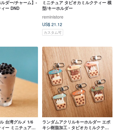
ルダー/チャーム】-
ミニチュア タピオカミルクティー 模
ィー DND
型/キーホルダー
reministore
US$ 21.12
カスタム可
ル 台湾グルメ 1/6
ランダムアクリルキーホルダー エポ
ィー ミニチュアフ
キシ樹脂加工 - タピオカミルクティ
ー×猫 6種