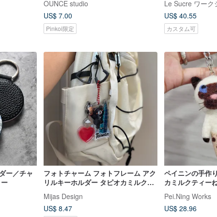
OUNCE studio
Le Sucre ワ
US$ 7.00
US$ 40.55
Pinkoi限定
カスタム可
ルダー／チャ
フォトチャーム フォトフレーム アク
ペイニンの手作
ィー
リルキーホルダー タピオカミルクテ
カミルクティー
ィー 台北 101 台湾土産 台湾ツキノ
ーホルダー・猫
Mijas Design
Pei.Ning Works
ワグマ
US$ 8.47
US$ 28.96