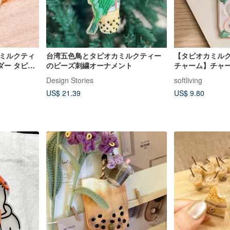
カミルクティ
台湾五色鳥とタピオカミルクティー
【タピオカミルク
ダー タピオ
のビーズ刺繍オーナメント
チャーム】チャー
産
Design Stories
softliving
US$ 21.39
US$ 9.80