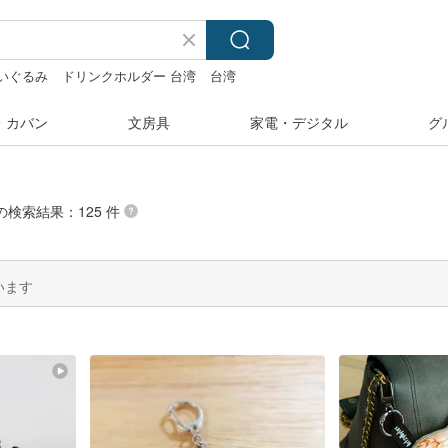
いぐるみ
ドリンクホルダー 台湾
台湾
tine
ミッフィ
・カバン
文房具
家電・デジタル
グ
 の検索結果：125 件
います