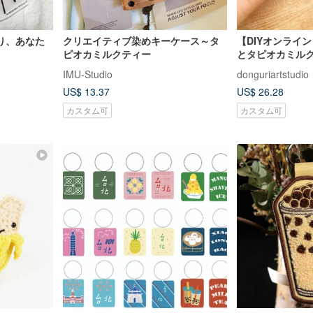
り、あなた
クリエイティブ染めキーケース～タ
【DIYオンライ
ピオカミルクティー
とタピオカミルクテ
ーホルダー - 
IMU-Studio
donguriartstudio
トリアル動画（
US$ 13.37
US$ 26.28
カスタム可
カスタム可