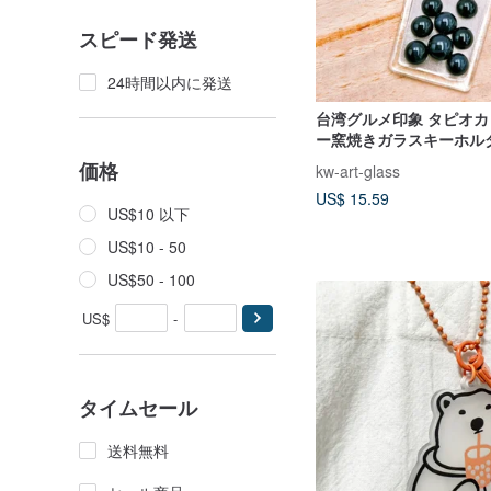
スピード発送
24時間以内に発送
台湾グルメ印象 タピオ
ー窯焼きガラスキーホル
カミルクティー 台湾お土
価格
kw-art-glass
US$ 15.59
US$10 以下
US$10 - 50
US$50 - 100
US$
-
タイムセール
送料無料