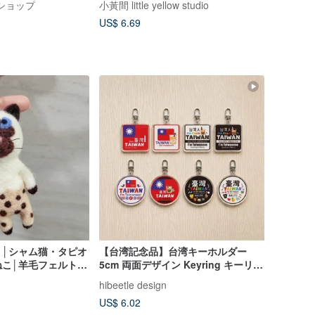
ークショップ
小黃間 little yellow studio
US$ 6.69
り│シャム猫・タピオ
【台湾記念品】台湾キーホルダー
ねこ│羊毛フェルトキ
5cm 両面デザイン Keyring キーリン
の羊毛フェルト│
グ
hibeetle design
US$ 6.02