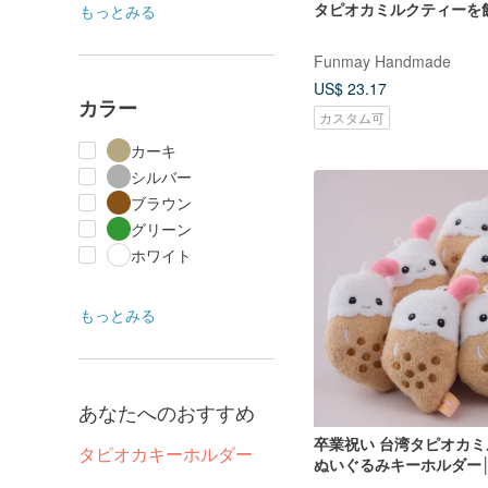
タピオカミルクティーを
もっとみる
Funmay Handmade
US$ 23.17
カラー
カスタム可
カーキ
シルバー
ブラウン
グリーン
ホワイト
もっとみる
あなたへのおすすめ
卒業祝い 台湾タピオカ
タピオカキーホルダー
ぬいぐるみキーホルダー│
ST 安全玩具マーク認証