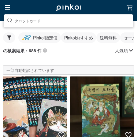
タロットカード
Pinkoi指定便
Pinkoiおすすめ
送料無料
セール
人気順
の検索結果：688 件
一部自動翻訳されています