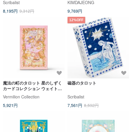
Scribalist
KIMDAJEONG
8,195円
9,312円
9,769円
12%OFF
魔法の町のタロット 星のしずく
磁器のタロット
カードコレクション ウェイト版
かわいい癒し系
Vermilion Collection
Scribalist
5,921円
7,561円
8,592円