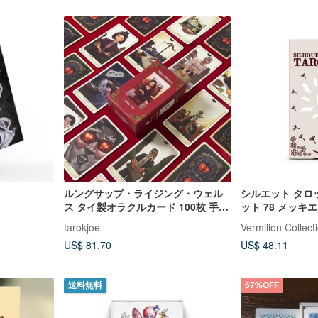
ルングサップ・ライジング・ウェル
シルエット タロ
ス タイ製オラクルカード 100枚 手描
ット 78 メッキ
き 金運・仕事運アップ
キ
tarokjoe
Vermilion Collect
US$ 81.70
US$ 48.11
送料無料
67%OFF