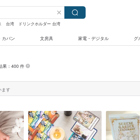
ス
台湾
ドリンクホルダー 台湾
ダー 台湾
ミッフィ
miffy
・カバン
文房具
家電・デジタル
グ
結果：400 件
います