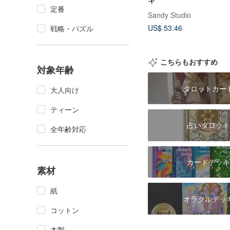
キ
定番
Sandy Studio
US$ 53.46
戦略・パズル
こちらもおすすめ
対象年齢
タロットカー
大人向け
ティーン
占いタロット
全年齢対応
カードデッキ
素材
紙
オラクルデッ
コットン
木製