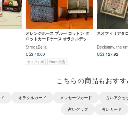
オレンジホース ブルー コットン タ
ネオフィリアタロッ
ロットカードケース オラクルデッキ
ポーチ タロットデッキホルダー
StregaBella
Deckstiny, the ti
US$ 40.00
US$ 127.92
カスタム可
Pinkoi限定
こちらの商品もおすす
ンド
オラクルカード
メッセージカード
占いアクセ
占いグッズ
占いカード