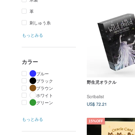
革
刺しゅう糸
もっとみる
カラー
ブルー
ブラック
野生児オラクル
ブラウン
ホワイト
Scribalist
グリーン
US$ 72.21
もっとみる
15%OFF