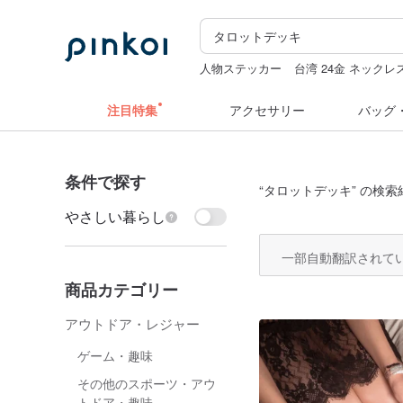
人物ステッカー
台湾 24金 ネックレ
ミッフィー ぬいぐるみ
ドリンクホル
注目特集
アクセサリー
バッグ
条件で探す
“
タロットデッキ
” の検索
やさしい暮らし
一部自動翻訳されて
商品カテゴリー
アウトドア・レジャー
ゲーム・趣味
その他のスポーツ・アウ
トドア・趣味