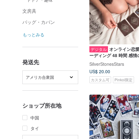
文房具
バッグ・カバン
もっとみる
オンライン恋
デジタル
ーディング 48 時間 感情
フェッショナルタロット
発送先
SilverStonesStars
イン占い 直感的システ
US$ 20.00
アメリカ合衆国
カスタム可
Pinkoi限定
ショップ所在地
中国
タイ