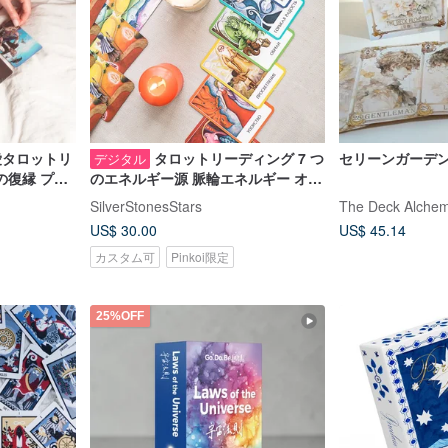
愛タロットリ
タロットリーディング 7 つ
セリーンガーデ
デジタル
の復縁 プロ
のエネルギー源 脈輪エネルギー オン
占い オンラ
ライン占術 心理 ヒーリング 書き起
SilverStonesStars
The Deck Alchem
ム、カード
こしカードリーディング pdf
US$ 30.00
US$ 45.14
カスタム可
Pinkoi限定
25%OFF