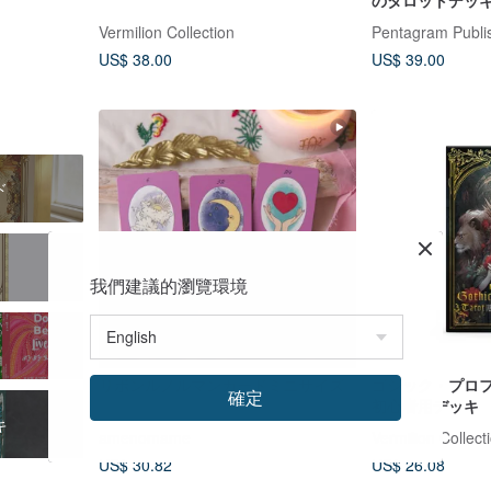
のタロットデッ
Vermilion Collection
Pentagram Publi
US$ 38.00
US$ 39.00
ド
我們建議的瀏覽環境
リボンルノルマンカードミニサイズ
ゴシック・プロ
確定
初心者用デッキ
キ
amenomame
Vermilion Collect
US$ 30.82
US$ 26.08