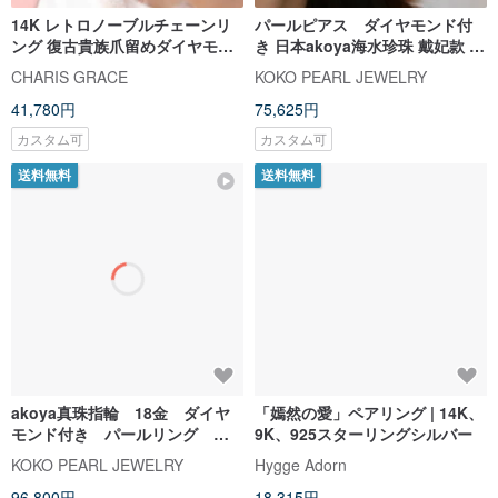
14K レトロノーブルチェーンリ
パールピアス ダイヤモンド付
ング 復古貴族爪留めダイヤモン
き 日本akoya海水珍珠 戴妃款 王
ドチェーンリング
妃款耳钉7.5-8mm
CHARIS GRACE
KOKO PEARL JEWELRY
41,780円
75,625円
カスタム可
カスタム可
送料無料
送料無料
akoya真珠指輪 18金 ダイヤ
「嫣然の愛」ペアリング | 14K、
モンド付き パールリング 口
9K、925スターリングシルバー
開きタイプ フリーサイズ 彩
KOKO PEARL JEWELRY
Hygge Adorn
凛グレード 18k akoya珍珠戒指
96,800円
18,315円