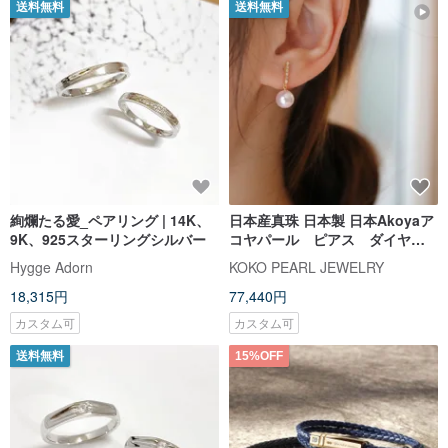
送料無料
送料無料
絢爛たる愛_ペアリング | 14K、
日本産真珠 日本製 日本Akoyaア
9K、925スターリングシルバー
コヤパール ピアス ダイヤモ
ンド 婚禮配飾 節日禮物直邮
Hygge Adorn
KOKO PEARL JEWELRY
18,315円
77,440円
カスタム可
カスタム可
送料無料
15%OFF