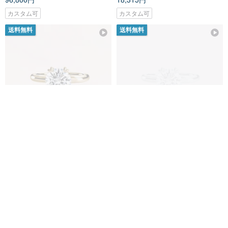
カスタム可
カスタム可
送料無料
送料無料
ダイヤモンドの指輪、黄金の誓
ダイヤモンドリングチェーンの
いは、時の美しさを結びつけ、
純粋な美しさは、星のように永
永遠に輝き続ける
遠に輝き続ける
Montresor Infini
Montresor Infini
311,425円
353,891円
311,425円
353,891円
カスタム可
カスタム可
送料無料
送料無料