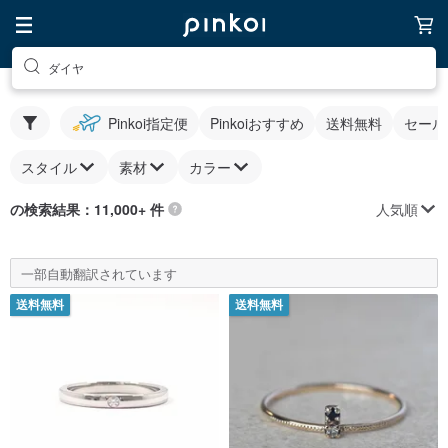
ダイヤ
Pinkoi指定便
Pinkoiおすすめ
送料無料
セール
スタイル
素材
カラー
人気順
の検索結果：11,000+ 件
一部自動翻訳されています
送料無料
送料無料