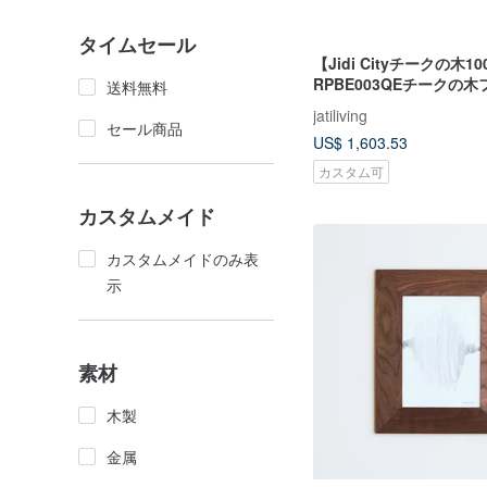
タイムセール
【Jidi Cityチークの木1
RPBE003QEチークの
送料無料
ダブル 特大ベッドフレー
jatiliving
セール商品
US$ 1,603.53
カスタム可
カスタムメイド
カスタムメイドのみ表
示
素材
木製
金属