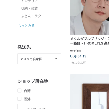
インテリア
収納・雑貨
ふとん・ラグ
もっとみる
メタルダブルブリッジ・
ー眼鏡 × FROMEYES 
発送先
ーライトカットレンズ 
eyejing
US$ 84.19
アメリカ合衆国
カスタム可
ショップ所在地
台湾
香港