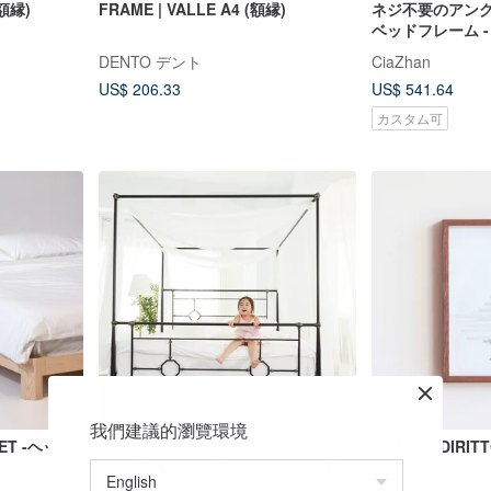
(額縁)
FRAME | VALLE A4 (額縁)
ネジ不要のアン
ベッドフレーム -
大きくて厚い
DENTO デント
CiaZhan
US$ 206.33
US$ 541.64
カスタム可
我們建議的瀏覽環境
T -ヘッド
【ダブルベッドフレーム】モダンシ
FRAME | DIRIT
リーズ-ハートオブザオーシャン/アイ
アンベッドフレーム/猫スクラッチ/ペ