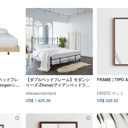
ベッドフレ
【ダブルベッドフレーム】モダンシ
FRAME | TIPO 
bengenシリ
リーズ-Zhenai/アイアンベッドフレ
ーム/猫ひっかきが怖くない/ペット対
ellieswonderland
DENTO デント
応/自宅設置
US$ 1,425.36
US$ 226.02