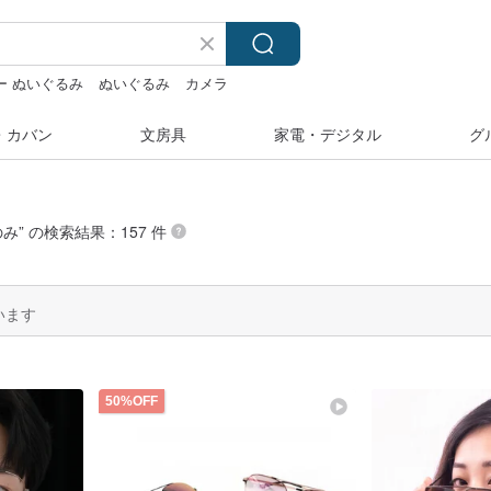
ー ぬいぐるみ
ぬいぐるみ
カメラ
台湾 24金 ネックレス
・カバン
文房具
家電・デジタル
グ
のみ
” の検索結果：157 件
います
50%OFF