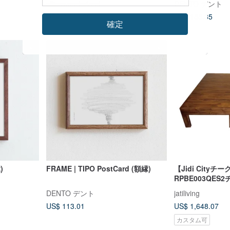
ellieswonderland
DENTO デント
ット対応/自宅設置
US$ 2,209.30
US$ 188.35
確定
)
FRAME | TIPO PostCard (額縁)
【Jidi Cityチ
RPBE003QE
大ベッドフレー
DENTO デント
jatiliving
US$ 113.01
US$ 1,648.07
カスタム可