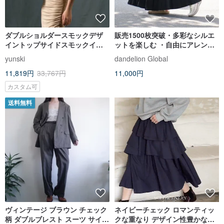
ダブルショルダースモックデザ
販売1500枚突破・多彩なシルエ
イントップサイドスモックイレ
ットを楽しむ ・自由にアレンジ
ギュラースラントスカートスー
スカート ・Comfort・ブラッ
yunski
dandelion Global
ツ/ミルクティーブラウン
ク・d-sk005
11,819円
33,767円
11,000円
カスタム可
送料無料
ヴィンテージ ブラウン チェック
ネイビーチェック ロマンティッ
柄 ダブルブレスト スーツ サイズ
クな重なり デザイン性豊かなケ