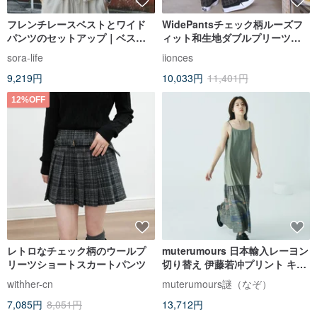
フレンチレースベストとワイド
WidePantsチェック柄ルーズフ
パンツのセットアップ｜ベスト
ィット和生地ダブルプリーツ春
｜パンツ｜2 色｜夏物｜Sora-
夏ルーズドローストリングカジ
sora-life
iionces
2109
ュアルチェックパンツ
9,219円
10,033円
11,401円
12%OFF
レトロなチェック柄のウールプ
muterumours 日本輸入レーヨン
リーツショートスカートパンツ
切り替え 伊藤若冲プリント キャ
ミソールワンピース 調節可能 グ
withher-cn
muterumours謎（なぞ）
リーン
7,085円
8,051円
13,712円