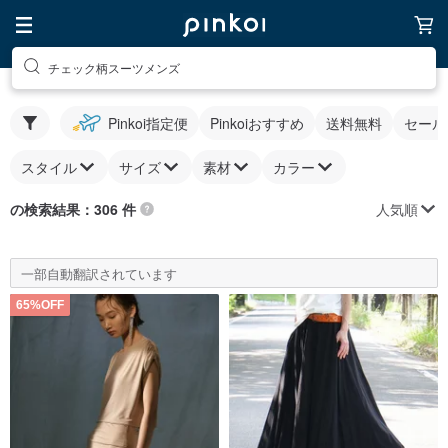
チェック柄スーツメンズ
Pinkoi指定便
Pinkoiおすすめ
送料無料
セール
スタイル
サイズ
素材
カラー
人気順
の検索結果：306 件
一部自動翻訳されています
65%OFF