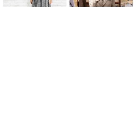
ギンガムチェックふんわりギャ
SOARIN 涼感ピークドラペルチ
ザーのロングスカート
ェック柄ビジネススーツジャケ
ット (2325XZ01)
SOARIN 独立したレトロのオリジナルメンズウェア
Blue Waters
6,800円
22,149円
12%OFF
紳士服のピンインチェックカジ
ゆったり設計 大人かわいい 薄手