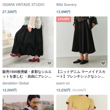
L 2点セット ウール ブレザー ズ
ーキスカート 不規則なパッチワ
ISSARA VINTAGE STUDIO
Wild Scenery
ボン
ーク ハイウエスト レトロスカー
27,326円
13,998円
ト
12%OFF
販売1500枚突破・多彩なシルエ
【ニットデニム マーメイドスカ
ットを楽しむ ・自由にアレンジ
ート】フレンチシックなシンプ
スカート ・Comfort・ブラッ
ルさ／サイドジップの立体裁断
dandelion Global
suem-cn
ク・プラスサイズ・d-sk005
12,000円
13,232円
15,036円