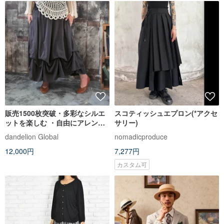
販売1500枚突破・多彩なシルエ
スコティッシュエプロン(*アクセ
ットを楽しむ ・自由にアレンジ
サリー)
スカート ・Comfort・グレー・
dandelion Global
nomadicproduce
プラスサイズ ・d-sk005
12,000円
7,277円
カスタム可