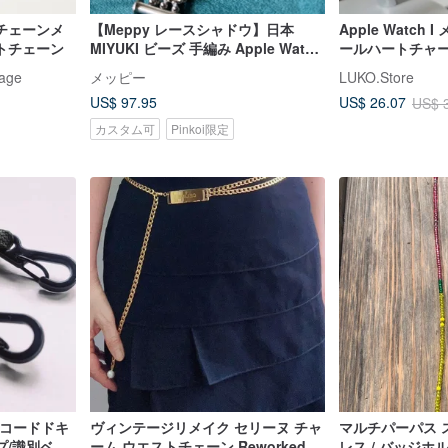
チェーンメ
【Meppy レースシャドウ】日本
Apple Watch 
トチェーン
MIYUKI ビーズ 手編み Apple Watch
ールハートチャ
バンド
age
メッピー
LUKO.Store
US$ 97.95
US$ 26.07
US$ 
カスタム可
Pinkoi限定
ラコードドキ
ヴィンテージリメイク セリーヌ チャ
マルチパーパス ス
プ/識別ベル
ーム ウエストチェーン Reworked
レス / バッジホ