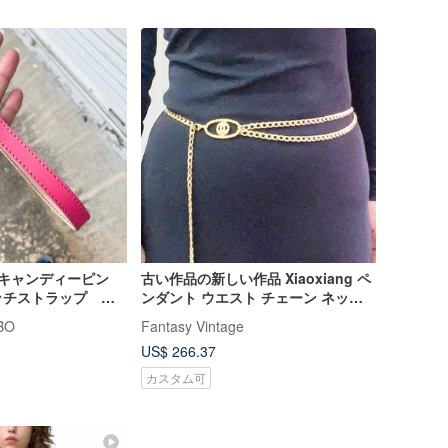
キキャンディーピン
古い作品の新しい作品 Xiaoxiang ペ
ッチストラップ キ
ンダント ウエスト チェーン ネック
 BSS-PT-H
レス 2 つの着用
BO
Fantasy Vintage
US$ 266.37
カスタム可