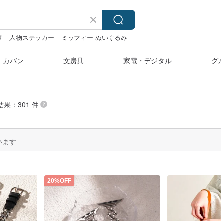
着
人物ステッカー
ミッフィー ぬいぐるみ
・カバン
文房具
家電・デジタル
グ
結果：301 件
います
20%OFF