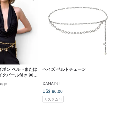
イボン ベルトまたは
ヘイズ ベルトチェーン
イクパール付き 90年
リジナルボックス入り
tage
XANADU
US$ 66.00
カスタム可