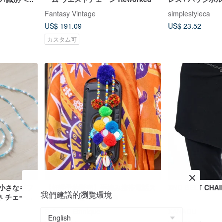
ベルト-調節
Fantasy Vintage
simplestyleca
US$ 191.09
US$ 23.52
カスタム可
機能小さなギフ
【好評予約販売】手編み携帯電話ス
XND BELT CHAI
我們建議的瀏覽環境
ネ チェーン
トラップ 3色 IJCP4103
ェーン-シー
Saibaba Ethnique
XANADU