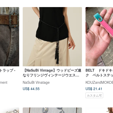
ラップ -
【NaSuBi Vintage】ウッドビーズ連
BELT ドキド
なりフリンジヴィンテージウエスト
ク ベルトステ
チェーン
ーホルダーにもOK
ment
NaSuBi Vinatage
KOUZandMOKO
US$ 44.55
US$ 21.41
カスタム可