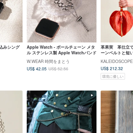
編み込みシング
Apple Watch - ボールチェーン メタ
革果実 革仕立
ル ステンレス製 Apple Watchバンド
ーンベルトと短
W.WEAR 時間をまとう
KALEIDOSCOPE
US$ 212.32
US$ 42.05
US$ 52.56
環境に優しい