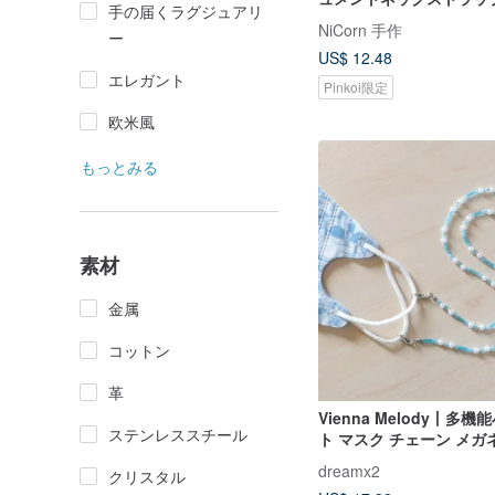
手の届くラグジュアリ
ト/メガネベルト/マスク
NiCorn 手作
ー
可能
US$ 12.48
エレガント
Pinkoi限定
欧米風
もっとみる
素材
金属
コットン
革
Vienna Melody丨多
ステンレススチール
ト マスク チェーン メガ
ネックレス イヤホン チ
dreamx2
クリスタル
ブルー