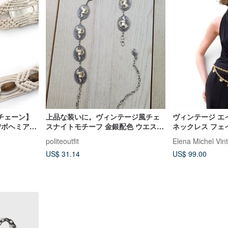
チェーン】
上品な装いに。ヴィンテージ風チェ
ヴィンテージ エ
/ボヘミアン
スナイトモチーフ 金銀配色 ウエスト
ネックレス フェ
チェーン
代 新品同様 オ
politeoutfit
Elena Michel Vin
US$ 31.14
US$ 99.00