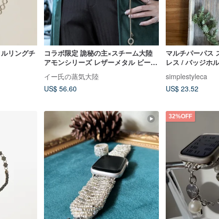
】メタルリングチ
コラボ限定 詭秘の主×スチーム大陸
マルチパーパス ス
アモンシリーズ レザーメタル ビーズ
レス / バッジホ
チェーン/ウエストチェーン/ベルト
イー氏の蒸気大陸
simplestyleca
US$ 56.60
US$ 23.52
32%OFF