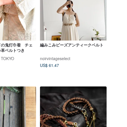
ての鬼灯巾着 チェ
編みこみビーズアンティークベルト
い革ベルトつき
 TOKYO
noirvintageselect
US$ 61.47