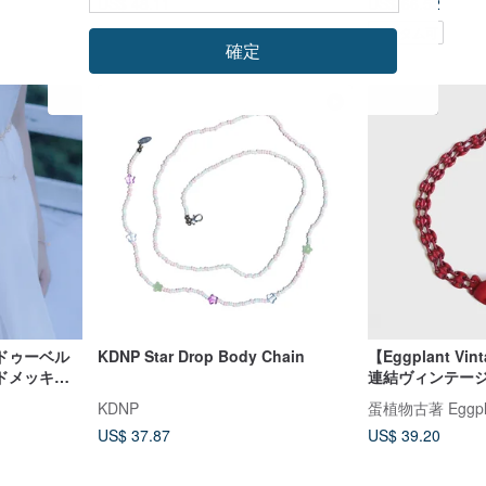
US$ 48.11
US$ 66.52
カスタム可
確定
ドゥーベル
KDNP Star Drop Body Chain
【Eggplant V
ドメッキウ
連結ヴィンテー
KDNP
蛋植物古著 Eggplan
US$ 37.87
US$ 39.20