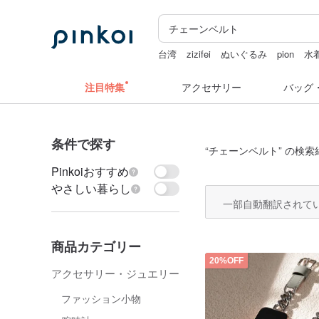
台湾
zizifei
ぬいぐるみ
pion
水
hwara
注目特集
アクセサリー
バッグ
条件で探す
“
チェーンベルト
” の検索
Pinkoiおすすめ
やさしい暮らし
一部自動翻訳されて
商品カテゴリー
20%OFF
アクセサリー・ジュエリー
ファッション小物