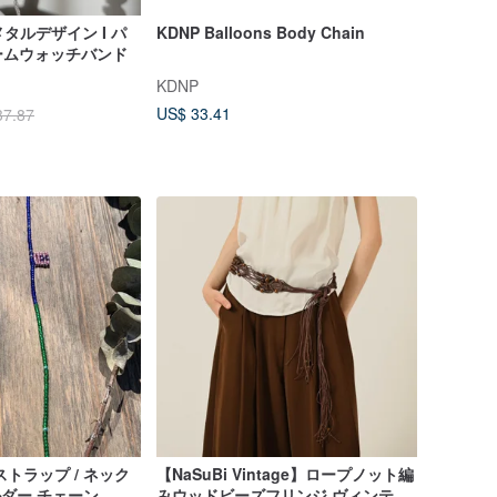
I メタルデザイン I パ
KDNP Balloons Body Chain
ームウォッチバンド
KDNP
US$ 33.41
37.87
トラップ / ネック
【NaSuBi Vintage】ロープノット編
ルダー チェーン
みウッドビーズフリンジ ヴィンテー