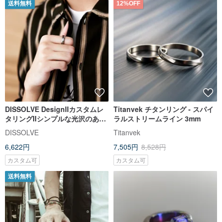
送料無料
12%OFF
DISSOLVE DesignIIカスタムレ
Titanvek チタンリング - スパイ
タリングIIシンプルな光沢のある
ラルストリームライン 3mm
カップルタングステンスチール
DISSOLVE
Titanvek
リング
6,622円
7,505円
8,528円
カスタム可
カスタム可
送料無料