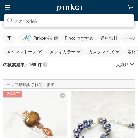
チタンの指輪
Pinkoi指定便
Pinkoiおすすめ
送料無料
セール
メインストーン
メッキカラー
カスタマイズ
素材
人気順
の検索結果：166 件
一部自動翻訳されています
12%OFF