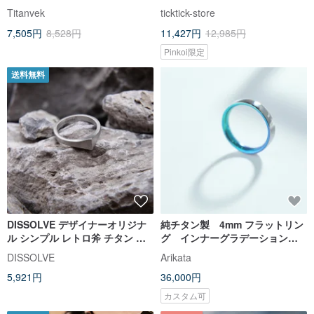
Titanvek
ticktick-store
7,505円
8,528円
11,427円
12,985円
Pinkoi限定
送料無料
DISSOLVE デザイナーオリジナ
純チタン製 4mm フラットリン
ル シンプル レトロ斧 チタン ス
グ インナーグラデーション
チール メンズ リング
新緑と青空
DISSOLVE
Arikata
5,921円
36,000円
カスタム可