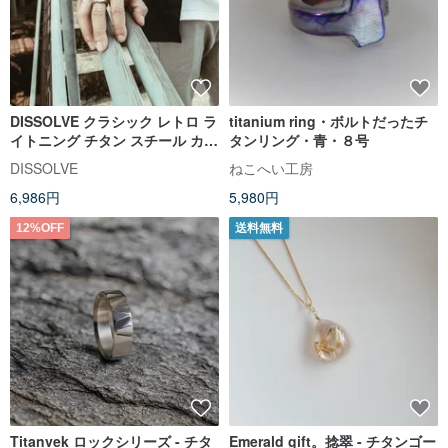
DISSOLVE クラシック レトロ ラ
titanium ring・ボルトだったチ
イトニング チタン スチール カッ
タンリング・青・８号
プル リング II カスタム レタリン
DISSOLVE
ねこへい工房
グ II パーソナライズド ギフト セ
6,986円
5,980円
レクション
12%OFF
送料無料
Titanvek ロックシリーズ - チタ
Emerald gift。捻翠 - チタンゴー