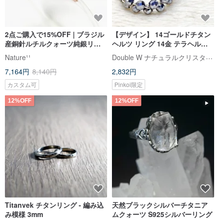
2点ご購入で15%OFF | ブラジル
【デザイン】 14ゴールドチタン
産銅針ルチルクォーツ純銀リン
ヘルツ リング 14金 テラヘルツ
グ（キャッツアイ効果）
ストーン リング
Double W ナチュラルクリスタルクリエーションパビリオン
Nature¹¹
7,164円
8,140円
2,832円
カスタム可
Pinkoi限定
12%OFF
12%OFF
Titanvek チタンリング - 編み込
天然ブラックシルバーチタニア
み模様 3mm
ムクォーツ S925シルバーリング