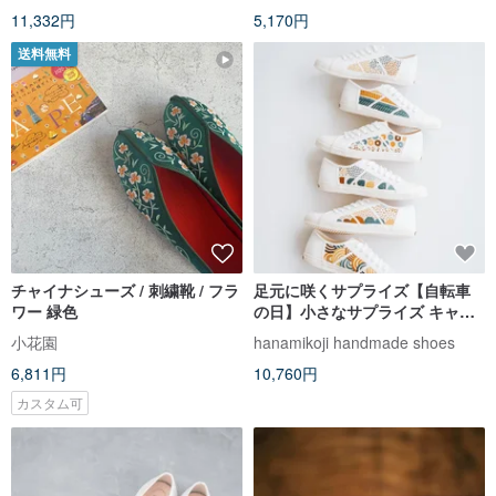
11,332円
5,170円
送料無料
チャイナシューズ / 刺繍靴 / フラ
足元に咲くサプライズ【自転車
ワー 緑色
の日】小さなサプライズ キャン
バスシューズ アシンメトリーな
小花園
hanamikoji handmade shoes
白スニーカー。
6,811円
10,760円
カスタム可