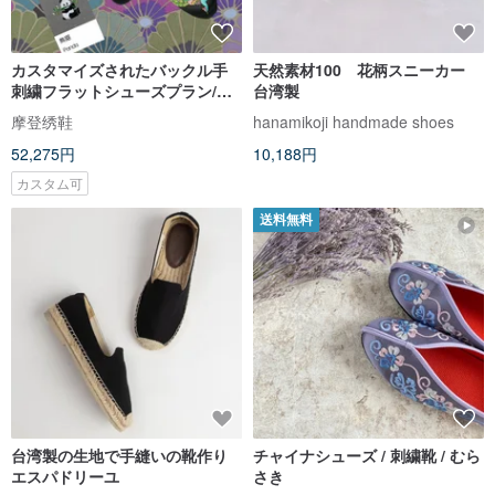
カスタマイズされたバックル手
天然素材100 花柄スニーカー
刺繍フラットシューズプラン/カ
台湾製
スタマイズされたさまざまな刺
摩登绣鞋
hanamikoji handmade shoes
繍された孔雀、水仙、梅の花、
52,275円
10,188円
パンダ
カスタム可
送料無料
台湾製の生地で手縫いの靴作り
チャイナシューズ / 刺繍靴 / むら
エスパドリーユ
さき