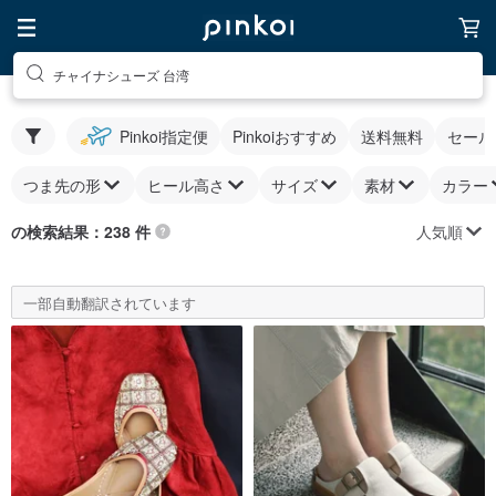
チャイナシューズ 台湾
Pinkoi指定便
Pinkoiおすすめ
送料無料
セール
つま先の形
ヒール高さ
サイズ
素材
カラー
人気順
の検索結果：238 件
一部自動翻訳されています