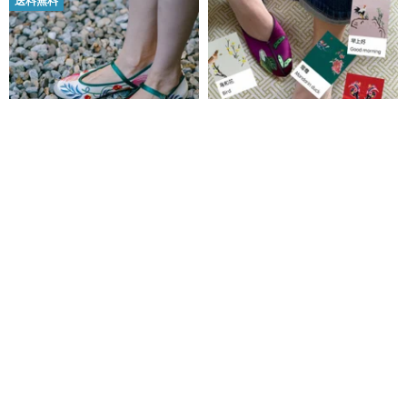
送料無料
チャイナシューズ / 刺繍靴 / ネム
カスタムミッドシームフラット
ノキ
シューズ（ヒールなし）プラン /
刺繍靴 中国風 シルクシューズ 刺
小花園
摩登绣鞋
繡 オーダーメイド
6,811円
47,783円
カスタム可
カスタム可
58%OFF