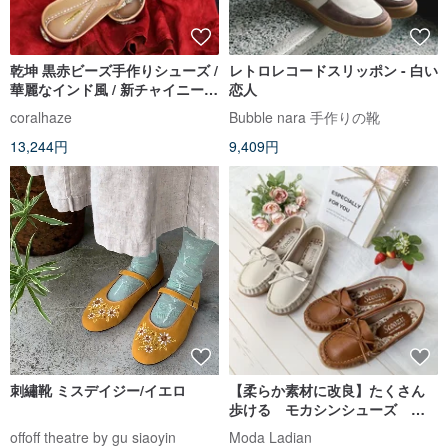
乾坤 黒赤ビーズ手作りシューズ /
レトロレコードスリッポン - 白い
華麗なインド風 / 新チャイニーズ
恋人
スタイル香雲紗に合う
coralhaze
Bubble nara 手作りの靴
13,244円
9,409円
刺繡靴 ミスデイジー/イエロ
【柔らか素材に改良】たくさん
歩ける モカシンシューズ 軽
い 花柄インソール 1638
offoff theatre by gu siaoyin
Moda Ladian