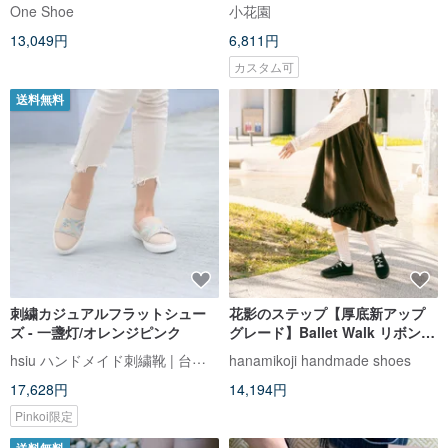
One Shoe
小花園
13,049円
6,811円
カスタム可
送料無料
刺繍カジュアルフラットシュー
花影のステップ【厚底新アップ
ズ - 一盞灯/オレンジピンク
グレード】Ballet Walk リボン厚
底シューズ .
hsiu ハンドメイド刺繍靴 | 台湾の手作り靴
hanamikoji handmade shoes
17,628円
14,194円
Pinkoi限定