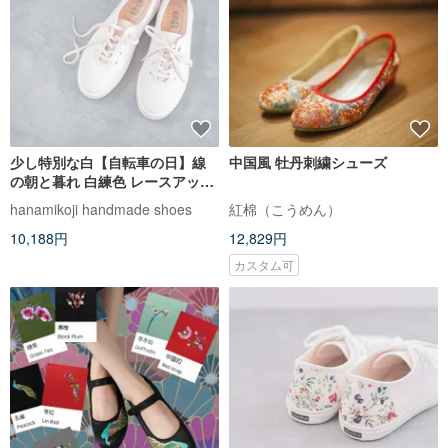
少し特別な白【自転車の日】線
中国風 牡丹刺繍シューズ
の朝と暮れ 白練色 レースアップ
シューズ ストライプ柄 万能
hanamikoji handmade shoes
紅棉（こうめん）
10,188円
12,829円
カスタム可