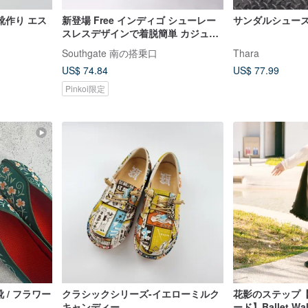
靴作り エス
新登場 Free インディゴ シューレー
サンダルシューズ - 
スレスデザインで着脱簡単 カジュア
ルシューズ
Southgate 南の搭乗口
Thara
US$ 74.84
US$ 77.99
Pinkoi限定
ラワー
クラシックシリーズ-イエローミルク
花影のステップ
キャンディー
ード】Ballet 