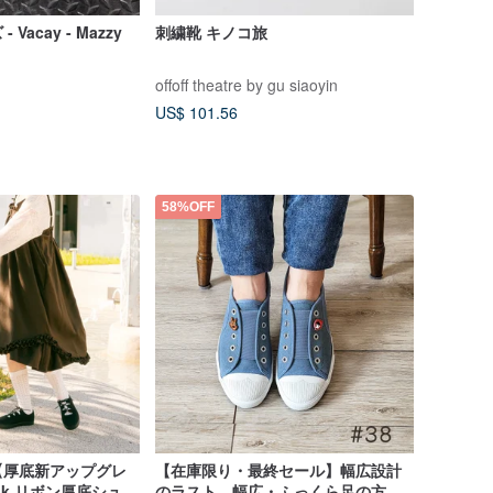
Vacay - Mazzy
刺繍靴 キノコ旅
offoff theatre by gu siaoyin
US$ 101.56
58%OFF
【厚底新アップグレ
【在庫限り・最終セール】幅広設計
Walk リボン厚底シュー
のラスト、幅広・ふっくら足の方に