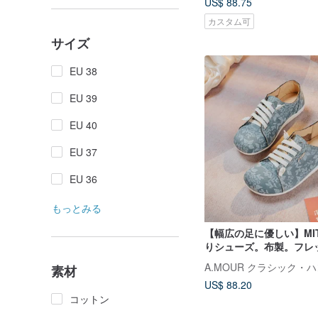
US$ 88.75
カスタム可
サイズ
EU 38
EU 39
EU 40
EU 37
EU 36
もっとみる
【幅広の足に優しい】MI
りシューズ。布製。フレ
ーリーフ 2709
素材
US$ 88.20
コットン