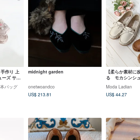
 手作り 上
midnight garden
【柔らか素材に
ューズ サボ
る モカシンシ
ティー 台湾
インソール 163
と絵本バッグ
onetwoandco
Moda Ladian
US$ 213.81
US$ 44.27