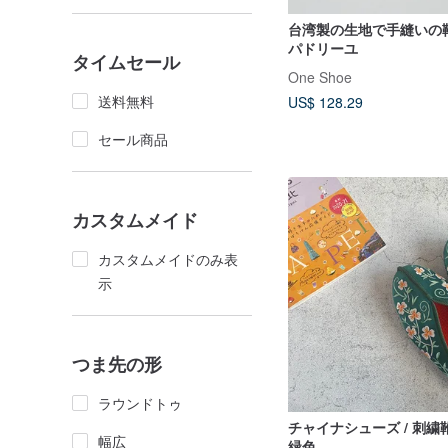
台湾製の生地で手縫いの
パドリーユ
タイムセール
One Shoe
送料無料
US$ 128.29
セール商品
カスタムメイド
カスタムメイドのみ表
示
つま先の形
ラウンドトゥ
チャイナシューズ / 刺繍靴 / フ
幅広
緑色