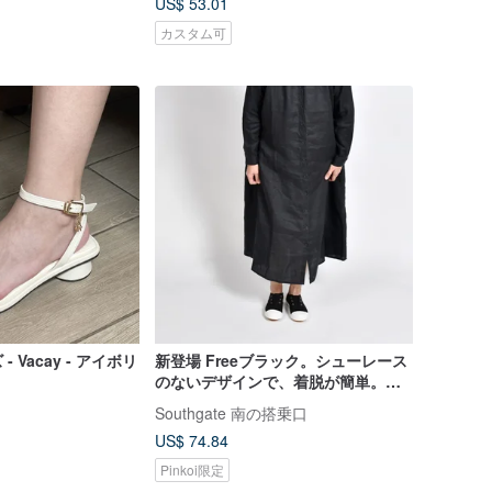
US$ 53.01
カスタム可
 Vacay - アイボリ
新登場 Freeブラック。シューレース
のないデザインで、着脱が簡単。カ
ジュアルシューズ、レディースシュ
Southgate 南の搭乗口
ーズ。
US$ 74.84
Pinkoi限定