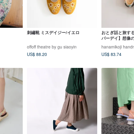
刺繡靴 ミスデイジー/イエロ
おとぎ話と旅す
パーデイ】想像の
ー花柄シューズ 
offoff theatre by gu siaoyin
hanamikoji han
US$ 88.20
US$ 83.74