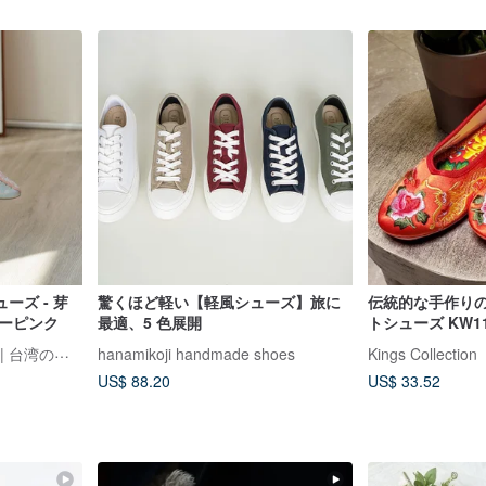
ーズ - 芽
驚くほど軽い【軽風シューズ】旅に
伝統的な手作り
ルーピンク
最適、5 色展開
トシューズ KW11
ト**
hsiu ハンドメイド刺繍靴 | 台湾の手作り靴
hanamikoji handmade shoes
Kings Collection
US$ 88.20
US$ 33.52