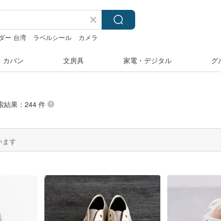
ダー 台湾
ラベルシール
カメラ
ホルダー
・カバン
文房具
家電・デジタル
グ
索結果：244 件
います