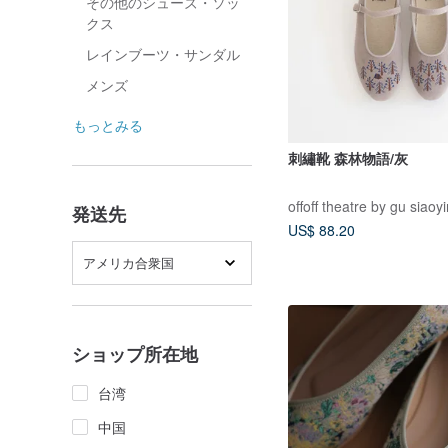
その他のシューズ・ソッ
クス
レインブーツ・サンダル
メンズ
もっとみる
刺繡靴 森林物語/灰
offoff theatre by gu siaoy
発送先
US$ 88.20
アメリカ合衆国
ショップ所在地
台湾
中国