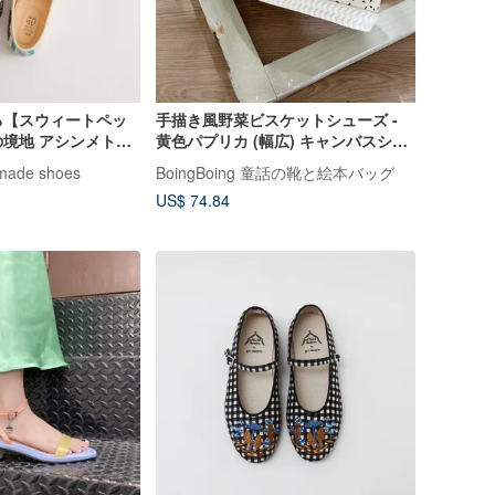
る【スウィートペッ
手描き風野菜ビスケットシューズ -
境地 アシンメトリ
黄色パプリカ (幅広) キャンバスシュ
幅広足対応
ーズ カジュアルシューズ 台湾製
dmade shoes
BoingBoing 童話の靴と絵本バッグ
US$ 74.84