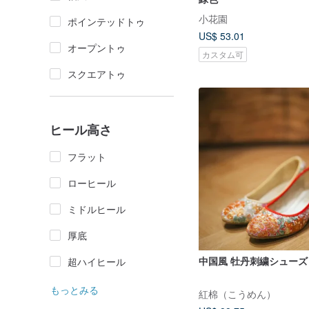
小花園
ポインテッドトゥ
US$ 53.01
オープントゥ
カスタム可
スクエアトゥ
ヒール高さ
フラット
ローヒール
ミドルヒール
厚底
中国風 牡丹刺繍シューズ
超ハイヒール
もっとみる
紅棉（こうめん）