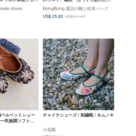
最適、台湾製
dmade shoes
BoingBoing 童話の靴と絵本バッグ
US$ 25.82
US$ 61.47
繍ベルベットシュー
チャイナシューズ / 刺繍靴 / ネムノキ
ブルー民族調ソフトソ
風通気性抜群万能モデ
小花園