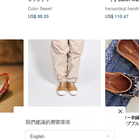
ズ .
Color Sweet
hanamikoji han
US$ 88.20
US$ 110.47
新登場 Freeミルクティー。シューレ
ブルースター刺
我們建議的瀏覽環境
ースのないデザインで、着脱が簡
ズ / ディープ
単。カジュアルシューズ、レディー
ール / 新中国
Southgate 南の搭乗口
coralhaze
スシューズ。
ル