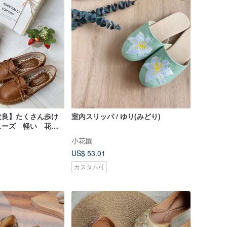
改良】たくさん歩け
室內スリッパ / ゆり(みどり)
ューズ 軽い 花柄
8
小花園
US$ 53.01
カスタム可