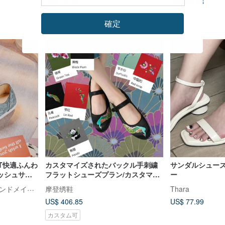
US$ 74.84
US$ 83.68
Pinkoi限定
確定
T快適ふんわ
カスタマイズされたバックル手刺繍
サンダルシューズ -
ッシュサマ
フラットシューズプラン/カスタマイ
ー
ズされたさまざまな刺繍された孔
A.MOUR クラシック・ハンドメイド・シューズ
摩登绣鞋
Thara
雀、水仙、梅の花、パンダ
US$ 406.85
US$ 77.99
カスタム可