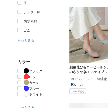
革
シルク・絹
防水素材
ゴム
もっとみる
カラー
刺繍花びらローヒールシュ
ブラック
のささやき/ミスティブ
レッド
カーキ
US$ 163.92
ブルー
Pinkoi限定
ホワイト
もっとみる