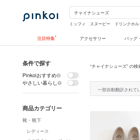
ミッフィ
スヌーピー
ドリンクホル
ミッフィー ぬいぐるみ
miffy
キー
注目特集
アクセサリー
バッグ
条件で探す
“
チャイナシューズ
” の検
Pinkoiおすすめ
やさしい暮らし
一部自動翻訳されて
商品カテゴリー
靴・靴下
レディース