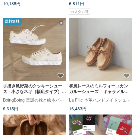
10,188円
6,811円
カスタム可
送料無料
手描き風野菜のクッキーシュー
和風レースのミルフィーユカン
ズ - 小さなネギ（幅広タイプ）キ
ガルーシューズ _ キャラメルミ
ャンバススニーカー カジュアル
ルフィーユ / カーキ
BoingBoing 童話の靴と絵本バッグ
La Fille 本革ハンドメイドシューズ
シューズ 台湾製
9,615円
16,483円