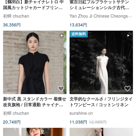
【鶴羽白】新チャイナレトロ 中
紫百日紅フルプラケットサテン
国風カットジャカードフリンジ/
シミュレーションシルク古代チ
サテンジャカードワンピース
ャイナレトロ改良された新しい
Yan Zhou Ji Chinese Cheongsam
初蟬 chuchan
中国風のドレス
36,356円
13,634円
送料無料
新中式 黒 スタンドカラー 着痩せ
文学的なクールさ / フリンジタイ
改良旗袍 / 日常通勤 チャイナ風 /
トワンピース / コットンリネン
上品ワンピース
初蟬 chuchan
sunshine-cn
20,749円
11,038円
12,985円