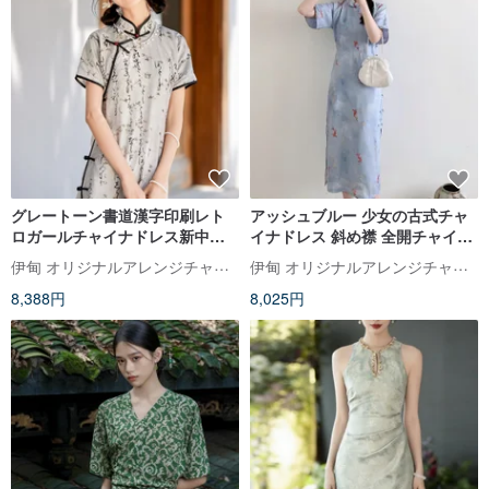
グレートーン書道漢字印刷レト
アッシュブルー 少女の古式チャ
ロガールチャイナドレス新中国
イナドレス 斜め襟 全開チャイナ
風国民風春祭り改良ドレスドレ
ドレス 新しい中国風レトロ改良
伊甸 オリジナルアレンジチャイナドレス
伊甸 オリジナルアレンジチャイナドレス
ス
ワンピース
8,388円
8,025円