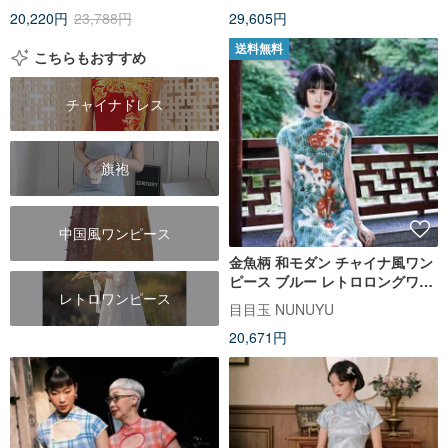
20,220円
23,788円
29,605円
送料無料
こちらもおすすめ
チャイナドレス
旗袍
中国風ワンピース
金魚柄 和モダン チャイナ風ワン
ピース ブルー レトロロングワン
レトロワンピース
ピース 夏コーデ 写真映え
目目玉 NUNUYU
20,671円