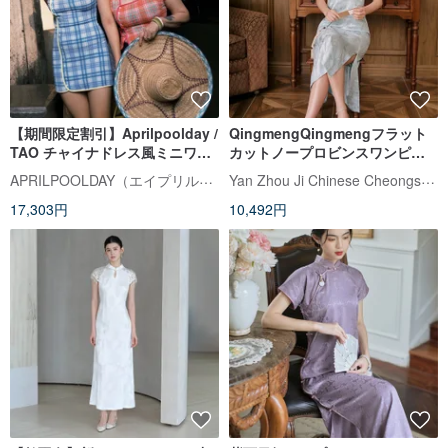
【期間限定割引】Aprilpoolday /
QingmengQingmengフラット
TAO チャイナドレス風ミニワン
カットノープロビンスワンピー
ピース
スオープンブレスト古代チャイ
APRILPOOLDAY（エイプリルプールデイ）
Yan Zhou Ji Chinese Cheongsam
ナドレスは新しい中国風のナシ
17,303円
10,492円
ョナルスタイルのドレスを改良
しました