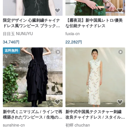
限定デザイン 心臓刺繍チャイナ
【霧夜花】新中国風レトロ/優美
ドレス風ワンピース ブラック新
な伝統チャイナドレス
中式モード ロングドレス 半袖 旗
目目玉 NUNUYU
fuxia-cn
袍ワンピース
34,746円
22,282円
送料無料
新中式ミニマリズム / ラインで再
新中式中国風テクスチャー刺繍
構築されたワンピース / 生地のリ
改良チャイナドレス / スタイルア
メイク
ップ細見え上品ワンピース / ドレ
sunshine-cn
初蟬 chuchan
ス