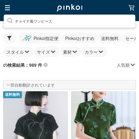
チャイナ風ワンピース
Pinkoi指定便
Pinkoiおすすめ
送料無料
セール
スタイル
サイズ
素材
カラー
人気順
の検索結果：989 件
一部自動翻訳されています
送料無料