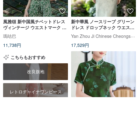
風雅頌 新中国風チベットドレス
新中華風 ノースリーブ グリーン
ヴィンテージ ウエストマーク ス
ドレス ドロップネック ウエスト
レンダーシフォンワンピース
マーク ロングドレス 宴会 エレガ
Yan Zhou Ji Chinese Cheongsam
瑪咕巴
ント ワンピース
11,738円
17,529円
こちらもおすすめ
改良旗袍
レトロチャイナワンピース
刺繍チャイナドレス
【霧夜花】新中国風レトロ/優美
な伝統チャイナドレス
スタンドカラー ワンピース
fuxia-cn