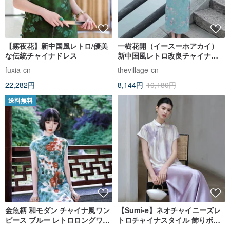
【霧夜花】新中国風レトロ/優美
一樹花開（イースーホアカイ）
な伝統チャイナドレス
新中国風レトロ改良チャイナド
レスワンピース
fuxia-cn
thevillage-cn
22,282円
8,144円
10,180円
送料無料
金魚柄 和モダン チャイナ風ワン
【Sumi-e】ネオチャイニーズレ
ピース ブルー レトロロングワン
トロチャイナスタイル 飾りボタ
ピース 夏コーデ 写真映え
ン人絹トップス/スカート