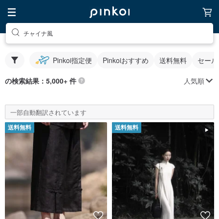
チャイナ風
Pinkoi指定便
Pinkoiおすすめ
送料無料
セール
人気順
の検索結果：5,000+ 件
一部自動翻訳されています
送料無料
送料無料