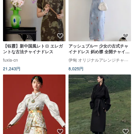
【钰霞】新中国風レトロ エレガ
アッシュブルー 少女の古式チャ
ントな古法チャイナドレス
イナドレス 斜め襟 全開チャイナ
ドレス 新しい中国風レトロ改良
伊甸 オリジナルアレンジチャイナドレス
fuxia-cn
ワンピース
21,243円
8,025円