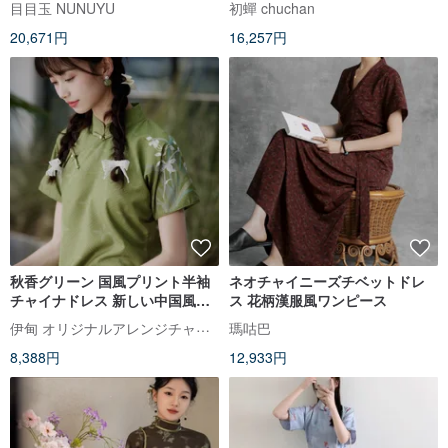
目目玉 NUNUYU
初蟬 chuchan
20,671円
16,257円
秋香グリーン 国風プリント半袖
ネオチャイニーズチベットドレ
チャイナドレス 新しい中国風の
ス 花柄漢服風ワンピース
春節改良ワンピース
伊甸 オリジナルアレンジチャイナドレス
瑪咕巴
8,388円
12,933円