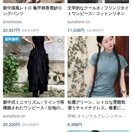
新中国風レトロ 亀甲柄香雲紗ロ
文学的なクールさ / フリンジタイ
ングパンツ
トワンピース / コットンリネン
loneliness
sunshine-cn
20,927円
24,619円
11,038円
12,985円
送料無料
新中式ミニマリズム / ラインで再
松霜グリーン、レトロな雰囲気
構築されたワンピース / 生地のリ
漂うチャイナドレス。春夏にぴ
メイク
ったりの、ゆったりとしたシル
伊甸 オリジナルアレンジチャイナドレス
sunshine-cn
エットが美しい半袖ワンピー
20,220円
23,788円
8,388円
ス。