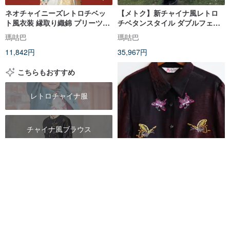
ネオチャイニーズレトロチベッ
【メトク】新チャイナ風レトロ
ト風衣装 縁取り織錦 プリーツス
チベタンスタイル ダブルフェイ
カート/ガードル/ジャケット
スウールチベットローブ
瑪咕巴
瑪咕巴
11,842円
35,967円
こちらもおすすめ
レトロチャイナ服
チャイナ風ブラウス
チャイナ風シャツ
【蛋植物 古着】彩り豊かな蝶の
刺繍チャイナ風オーガンジー古
着ブラウス
蛋植物古著 Eggplant Vintage
5,037円