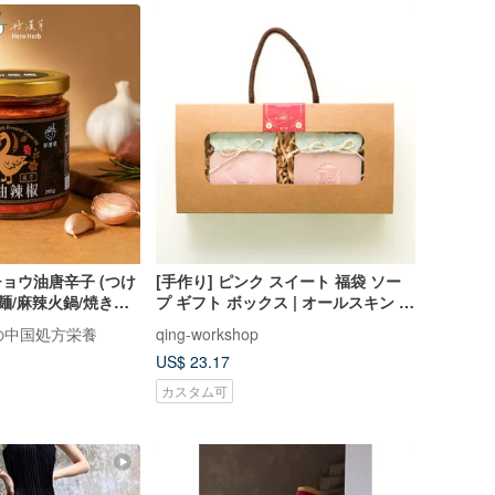
チョウ油唐辛子 (つけ
[手作り] ピンク スイート 福袋 ソー
麺/麻辣火鍋/焼き物
プ ギフト ボックス | オールスキン ソ
ープ |
プロの中国処方栄養
qing-workshop
US$ 23.17
カスタム可