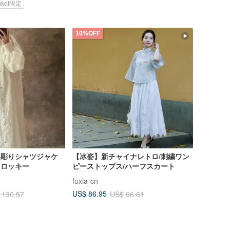
nkoi限定
10%OFF
 浮彫りシャツジャケ
【冰姿】新チャイナレトロ/刺繍ワン
フロッキー
ピーストップス/ハーフスカート
fuxia-cn
US$ 86.95
 130.57
US$ 96.61