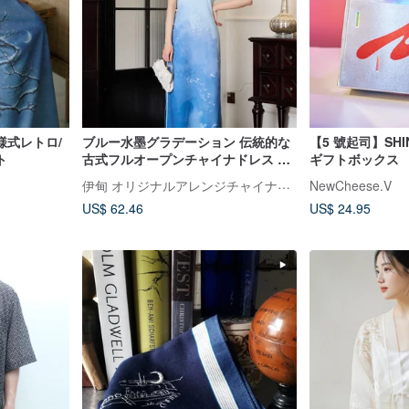
様式レトロ/
ブルー水墨グラデーション 伝統的な
【5 號起司】SH
ト
古式フルオープンチャイナドレス 新
ギフトボックス
しい中国風の半袖日常ワンピース 乙
伊甸 オリジナルアレンジチャイナドレス
NewCheese.V
女のレトロ
US$ 62.46
US$ 24.95