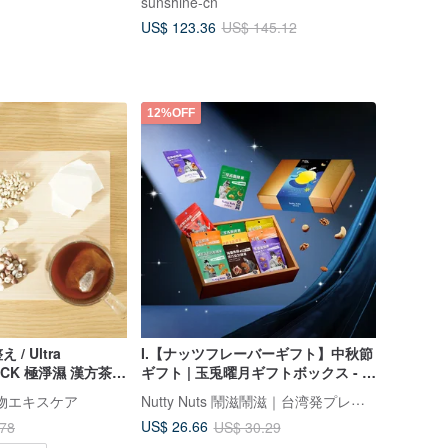
sunshine-cn
US$ 123.36
US$ 145.12
12%OFF
/ Ultra
I.【ナッツフレーバーギフト】中秋節
LACK 極淨濕 漢方茶 /
ギフト | 玉兎曜月ギフトボックス - ナ
ぎ / かんそう
ッツ 9 種入り (手提げ袋付き)
Nutty Nuts 鬧滋鬧滋｜台湾発プレミアムナッツ
天然植物エキスケア
US$ 26.66
.78
US$ 30.29