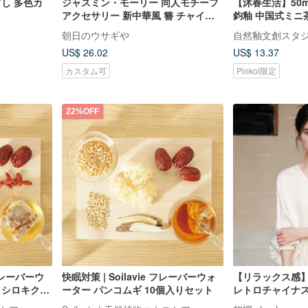
ざし 多色カ
ジャスミン・モーリー 同人モチーフ
【沐春生活】50m
アクセサリー 新中華風 簪 チャイナ
鈞釉 中国式ミニ茶
ドレス 瑠璃
品
朝日のウサギや
自然釉文創スタ
US$ 26.02
US$ 13.37
カスタム可
Pinkoi限定
22%OFF
 フレーバーウ
快眠対策 | Soilavie フレーバーウォ
【リラックス感
 シロキクラ
ーター パンコムギ 10個入りセット
レトロチャイナス
リーブロングド