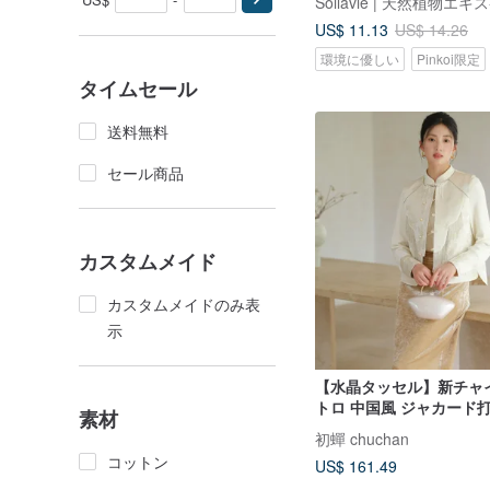
Soilavie | 天然植物エキ
US$ 11.13
US$ 14.26
環境に優しい
Pinkoi限定
タイムセール
送料無料
セール商品
カスタムメイド
カスタムメイドのみ表
示
【水晶タッセル】新チャ
トロ 中国風 ジャカード
素材
スト／トップス／ハーフ
初蟬 chuchan
コットン
US$ 161.49