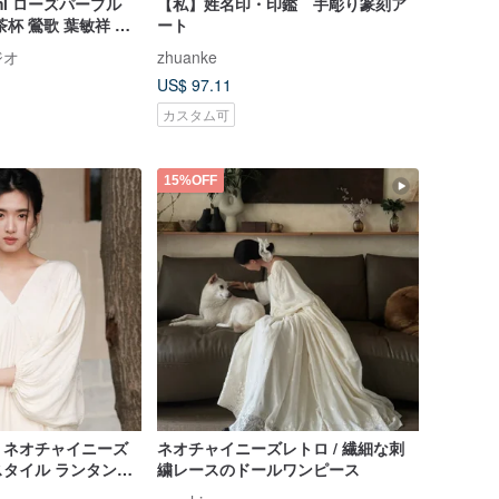
l ローズパープル
【私】姓名印・印鑑 手彫り篆刻ア
杯 鶯歌 葉敏祥 作
ート
ジオ
zhuanke
US$ 97.11
カスタム可
15%OFF
】ネオチャイニーズ
ネオチャイニーズレトロ / 繊細な刺
タイル ランタンス
繍レースのドールワンピース
レス