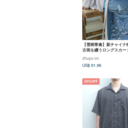
【雪樹寒禽】新チャイナ
古画を纏うロングスカー
zhuyu-cn
US$ 91.96
30%OFF