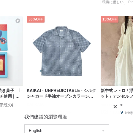
環境に優しい
Pi
30%OFF
15%OFF
き菓子 | 土
KAIKAI - UNPREDICTABLE - シルク
新中式レトロ /
使用 | ギ
ジャカード半袖オープンカラーシャ
ット / テンセル
ツ
開璽 カイシー｜百年続く伝統の婚礼菓子
KAI KAI®
sunshine-cn
US$ 89.81
US$ 110.99
US$ 128.29
US$
我們建議的瀏覽環境