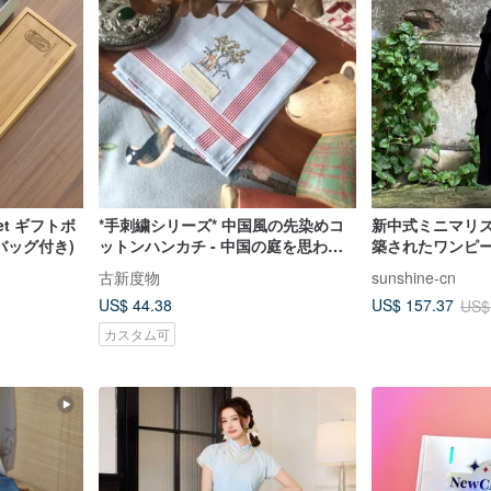
 Set ギフトボ
*手刺繍シリーズ* 中国風の先染めコ
新中式ミニマリズ
バッグ付き)
ットンハンカチ - 中国の庭を思わせ
築されたワンピー
るデザイン。英語の文字を手刺繍で
ク
古新度物
sunshine-cn
無料でお入れします。
US$ 44.38
US$ 157.37
US$
カスタム可