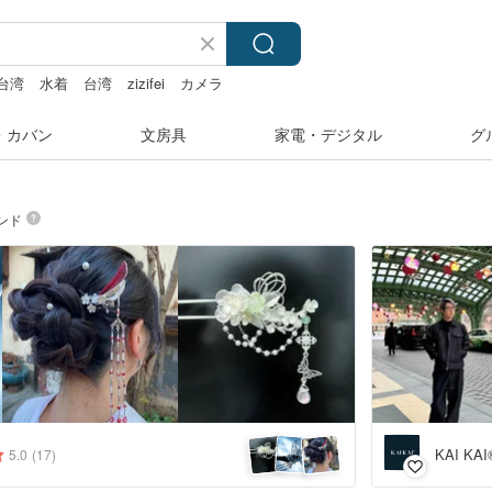
台湾
水着
台湾
zizifei
カメラ
・カバン
文房具
家電・デジタル
グ
ンド
KAI KAI
5.0
(17)