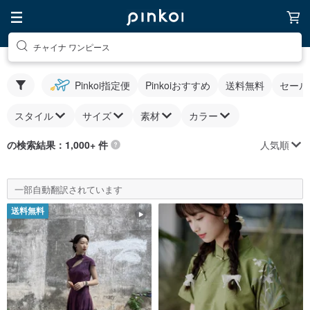
チャイナ ワンピース
Pinkoi指定便
Pinkoiおすすめ
送料無料
セール
スタイル
サイズ
素材
カラー
人気順
の検索結果：1,000+ 件
一部自動翻訳されています
送料無料