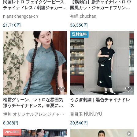
民国レトロ フェイクツーピース
【鶴羽白】新チャイナレトロ 中
チャイナドレス / 刺繡ジャカード
国風カットジャカードフリンジ/
ドロップショルダー / 夕暉下シリ
サテンジャカードワンピース
niansichengcai-cn
初蟬 chuchan
ーズ フルオープンデザイン
21,710円
36,356円
送料無料
松霜グリーン、レトロな雰囲気
うさぎ刺繍｜黒色チャイナドレ
漂うチャイナドレス。春夏にぴ
ス
ったりの、ゆったりとしたシル
伊甸 オリジナルアレンジチャイナドレス
目目玉 NUNUYU
エットが美しい半袖ワンピー
8,388円
30,540円
ス。
20%OFF