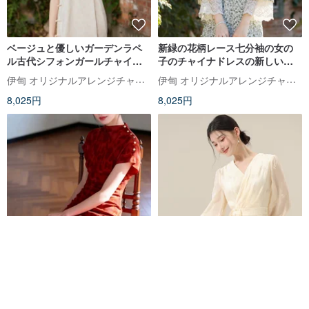
ベージュと優しいガーデンラペ
新緑の花柄レース七分袖の女の
ル古代シフォンガールチャイナ
子のチャイナドレスの新しい中
ドレス新しい中国風中秋節春祭
国の中秋節の春節のドレスドレ
伊甸 オリジナルアレンジチャイナドレス
伊甸 オリジナルアレンジチャイナドレス
り改良ワンピースドレス
ス
8,025円
8,025円
スイカレッド 新チャイナ風 レオ
レトロなチャイニーズスタイル
パード柄チャイナドレス ワンピ
とモダンが融合した、漢服のよ
ース レトロなスタンドカラーで
うな清楚で上品なワンピース。
Yan Zhou Ji Chinese Cheongsam
初蟬 chuchan
スタイルアップ、洗練されたエ