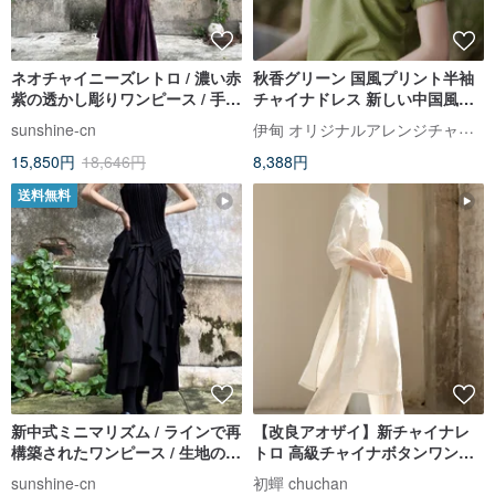
ネオチャイニーズレトロ / 濃い赤
秋香グリーン 国風プリント半袖
紫の透かし彫りワンピース / 手染
チャイナドレス 新しい中国風の
め
春節改良ワンピース
伊甸 オリジナルアレンジチャイナドレス
sunshine-cn
15,850円
18,646円
8,388円
送料無料
新中式ミニマリズム / ラインで再
【改良アオザイ】新チャイナレ
構築されたワンピース / 生地のリ
トロ 高級チャイナボタンワンピ
メイク
ース
sunshine-cn
初蟬 chuchan