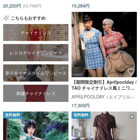
20,220円
23,788円
10,284円
こちらもおすすめ
チャイナドレス
レトロチャイナワンピース
新チャイナスタイルワンピース
【期間限定割引】Aprilpoolday /
TAO チャイナドレス風ミニワン
刺繍チャイナドレス
ピース
APRILPOOLDAY（エイプリルプールデイ）
17,303円
送料無料
送料無料