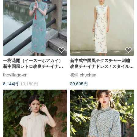
一樹花開（イースーホアカイ）
新中式中国風テクスチャー刺繍
新中国風レトロ改良チャイナド
改良チャイナドレス / スタイルア
レスワンピース
ップ細見え上品ワンピース / ドレ
thevillage-cn
初蟬 chuchan
ス
8,144円
10,180円
29,605円