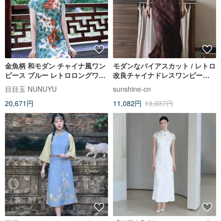
金魚柄 和モダン チャイナ風ワン
モダンなバイアスカット / レトロ
ピース ブルー レトロロングワン
改良チャイナドレスワンピース /
ピース 夏コーデ 写真映え
チェック柄
目目玉 NUNUYU
sunshine-cn
20,671円
11,082円
13,037円