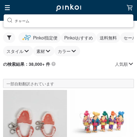
チャーム
Pinkoi指定便
Pinkoiおすすめ
送料無料
セール
スタイル
素材
カラー
人気順
の検索結果：38,000+ 件
一部自動翻訳されています