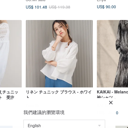
US$ 90.00
US$ 101.48
US$ 119.38
えチュニッ
リネン チュニック ブラウス - ホワイ
KAIKAI - Mela
ト 受注制
ト
袖シャツ
Candith
KAI KAI®
我們建議的瀏覽環境
US$ 61.49
US$ 146.10