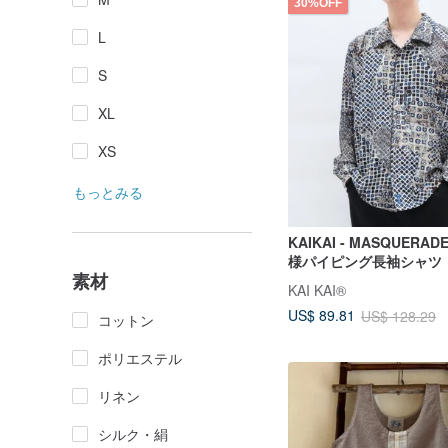
30%OFF
L
S
XL
XS
もっとみる
KAIKAI - MASQUERAD
様パイピング長袖シャツ
素材
KAI KAI®
US$ 89.81
US$ 128.29
コットン
ポリエステル
リネン
シルク・絹