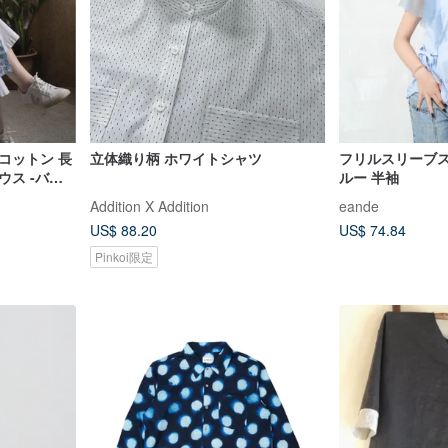
コットン 長
立体織り柄 ホワイトシャツ
フリルスリーブス
ウス -バサ
ルー 半袖
Addition X Addition
eande
US$ 88.20
US$ 74.84
Pinkoi限定