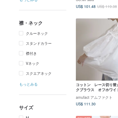
US$ 101.48
US$ 119.38
襟・ネック
クルーネック
スタンドカラー
襟付き
Vネック
スクエアネック
もっとみる
コットン レース切り替
クブラウス オフホワイ
作
amufact アムファクト
US$ 111.30
サイズ
M