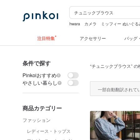
hwara
カメラ
ミッフィー ぬいぐる
水着
miffy
注目特集
アクセサリー
バッグ
条件で探す
“
チュニックブラウス
” 
Pinkoiおすすめ
やさしい暮らし
一部自動翻訳されて
商品カテゴリー
ファッション
レディース・トップス