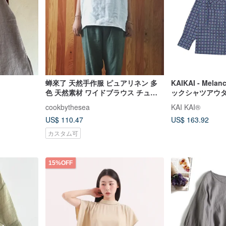
蝉來了 天然手作服 ピュアリネン 多
KAIKAI - Mela
色 天然素材 ワイドブラウス チュニ
ックシャツアウ
ック
cookbythesea
KAI KAI®
US$ 110.47
US$ 163.92
カスタム可
15%OFF