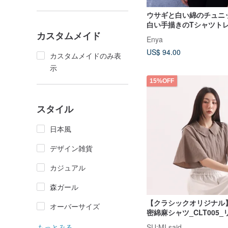
ウサギと白い綿のチュニ
白い手描きのTシャツト
カスタムメイド
Enya
US$ 94.00
カスタムメイドのみ表
示
15%OFF
スタイル
日本風
デザイン雑貨
カジュアル
森ガール
【クラシックオリジナル】S
オーバーサイズ
密綿麻シャツ_CLT005
もっとみる
SU:MI said