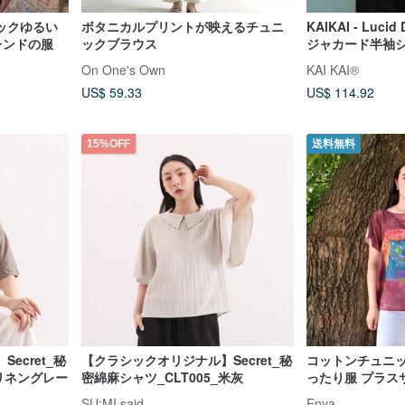
ックゆるい
ボタニカルプリントが映えるチュニ
KAIKAI - Luci
レンドの服
ックブラウス
ジャカード半袖
On One's Own
KAI KAI®
US$ 59.33
US$ 114.92
15%OFF
送料無料
ecret_秘
【クラシックオリジナル】Secret_秘
コットンチュニッ
_リネングレー
密綿麻シャツ_CLT005_米灰
ったり服 プラス
猫Tシャツ
SU:MI said
Enya