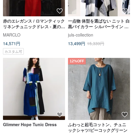
赤のエレガンス / ロマンティック
一点物 体型を選ばない ニット 白
リネンチュニックドレス - 夏のギ
黒バイカラー シルバーライン チ
フトに最適
ェッカーボード柄 ワイド カーデ
MARCLO
juls-collection
ィガン風 ロング丈 四角いトップ
14,571円
13,499円
15,339円
ス
カスタム可
12%OFF
Glimmer Hope Tunic Dress
ふわっと起毛コットン、チュニ
ックシャツ/ピーコックグリーン