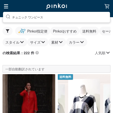
チュニック ワンピース
Pinkoi指定便
Pinkoiおすすめ
送料無料
セール
スタイル
サイズ
素材
カラー
人気順
の検索結果：222 件
一部自動翻訳されています
送料無料