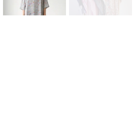
カラフルドットAラインチュニッ
純綿カフタン インドローブ / 中
ク
東ペルシャ風ルームウェア / フリ
ーサイズ ゆったり細見え
On One's Own
coralhaze
6,970円
7,920円
12,067円
13,712円
カスタム可
送料無料
12%OFF