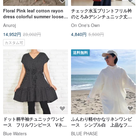
Floral Pink leaf cotton rayon
チェック水玉プリントフリル衿
dress colorful summer loose
のとろみデシンチュニック丈ノ
casual fit- Freesize
ースリーブワンピース
Anuroj
On One's Own
14,952円
23,002円
4,840円
5,500円
カスタム可
送料無料
ドット柄半袖チュニックワンピ
ふんわり軽やかなリネンワンピ
ース フリルワンピース Vネッ
ース シンプル白 上品なフレ
ク 水玉 ブラック
ンチリネン使用 FrenchLinen
Blue Waters
BLUE PHASE
Poncho Dress