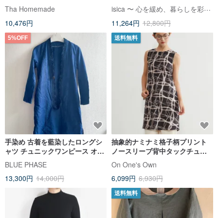
isica 〜 心を緩め、暮らしを彩る服〜
Tha Homemade
10,476円
11,264円
12,800円
5%OFF
送料無料
手染め 古着を藍染したロングシ
抽象的ナミナミ格子柄プリント
ャツ チュニックワンピース オー
ノースリーブ背中タックチュニ
バーダイ エスニック Tunic
ック
BLUE PHASE
On One's Own
aizome japanblue コットン
13,300円
14,000円
6,099円
6,930円
送料無料