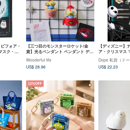
ア・ビフォア・
【三つ目のモンスターロケット/金
【ディズニー】
マスク・ラ
貨】光るペンダント ペンダント ディ
ア・クリスマス 
ズニー トイ・ストーリー
Wooderful life
Dope 私貨（ド
US$ 28.96
US$ 22.23
12%OFF