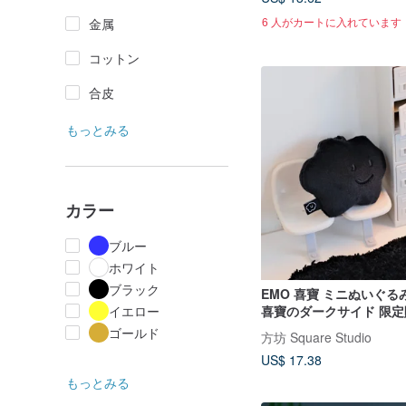
6 人がカートに入れています
金属
コットン
合皮
もっとみる
カラー
ブルー
ホワイト
ブラック
EMO 喜寶 ミニぬいぐ
喜寶のダークサイド 限定
イエロー
ゴールド
方坊 Square Studio
US$ 17.38
もっとみる