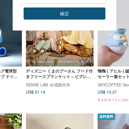
確定
ハグ電球型
ディズニー くまのプーさん フード付
鴨鴨 ( アヒル ) 
ンプ ナイト
きフリースブランケット – ピグレッ
セーラー服セット
ト（ピンク）
SENSE LAB. 好感製作所
SKYCOFFEE Stu
US$ 31.14
US$ 13.37
6 人がカートに入
送料無料