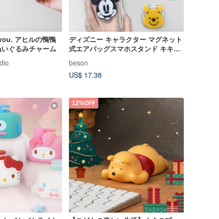
for you. アヒルの鴨鴨
ディズニー キャラクター マグネット
ぬいぐるみチャーム
式エアバッグスマホスタンド キキ＆
ディディ ウィニー ステッチ 三つ目
dio
beson
の怪物
US$ 17.38
12%OFF