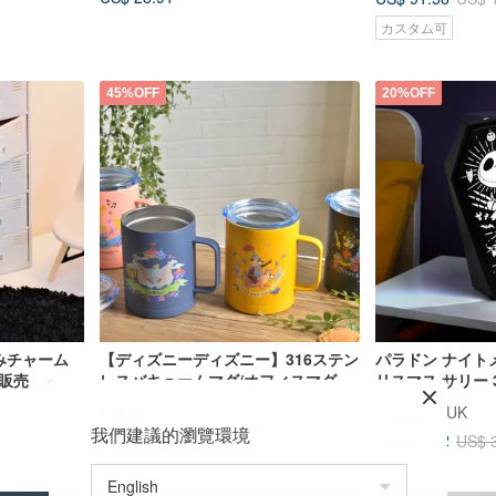
カスタム可
45%OFF
20%OFF
るみチャーム
【ディズニーディズニー】316ステン
パラドン ナイト
販売
レスバキュームマグ/オフィスマグ-合
リスマス サリー 
計4個
イト
hellolife
Paladone UK
我們建議的瀏覽環境
US$ 19.76
US$ 27.92
US$ 35.59
US$ 