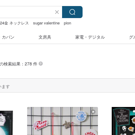
 24金 ネックレス
sugar valentine
pion
湾
ミッフィ
・カバン
文房具
家電・デジタル
グ
 の検索結果：278 件
います