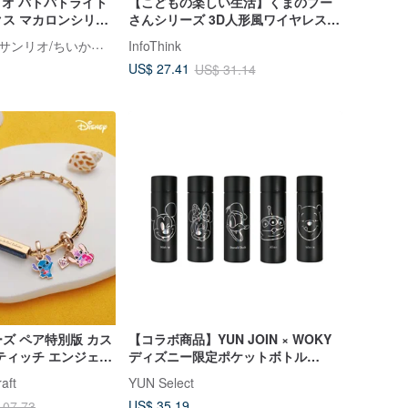
リオ パトパトライト
【こどもの楽しい生活】くまのプー
ス マカロンシリー
さんシリーズ 3D人形風ワイヤレス光
学式マウス
永橙 GARMMA | サンリオ/ちいかわ/もふさんど/クレヨンしんちゃん 台湾正規ストア
InfoThink
US$ 27.41
US$ 31.14
ズ ペア特別版 カス
【コラボ商品】YUN JOIN × WOKY
ティッチ エンジェル
ディズニー限定ポケットボトル
ト (4色)
150ML（選べる5種）
aft
YUN Select
US$ 35.19
107.73