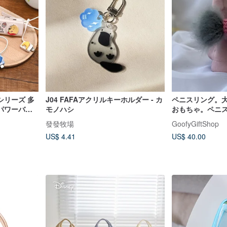
シリーズ 多
J04 FAFAアクリルキーホルダー - カ
ペニスリング。
パワーバン
モノハシ
おもちゃ。ペニ
クボウ。
發發牧場
GoofyGiftShop
US$ 4.41
US$ 40.00