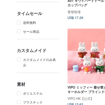
A01 キウイバードドール
カップバッグ
發發牧場
タイムセール
US$ 17.29
送料無料
セール商品
カスタムメイド
カスタムメイドのみ表
示
素材
VIPO ミッフィー 着せ替
キーホルダー ブライン
ポリエステル
(ランダムパッケージ) MIF
VIPO HK【公式】
プラスチック
US$ 13.62