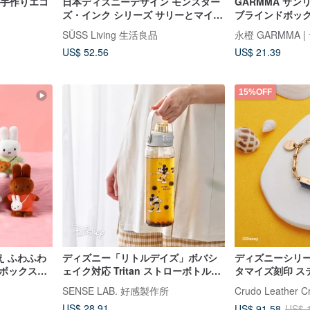
 手作りエコ
日本ディズニーデザイン モンスター
GARMMA サン
ズ・インク シリーズ サリーとマイク
ブラインドボック
のスマホスタンド
ズ 小箱
SÜSS Living 生活良品
US$ 52.56
US$ 21.39
15%OFF
え ふわふわ
ディズニー「リトルデイズ」ボバシ
ディズニーシリー
ドボックス
ェイク対応 Tritan ストローボトル
タマイズ刻印 ス
37560
1000ml
スチールブレスレッ
SENSE LAB. 好感製作所
Crudo Leather Cr
US$ 28.91
US$ 91.58
US$ 