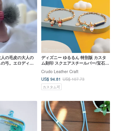
大人の毛皮の大人の
ディズニー ゆるるん 特別版 カスタ
スの弓。エロディッ
ム刻印 スクエアスチールバー/宝石ブ
レスレット (4色)
Crudo Leather Craft
US$ 94.81
US$ 107.73
カスタム可