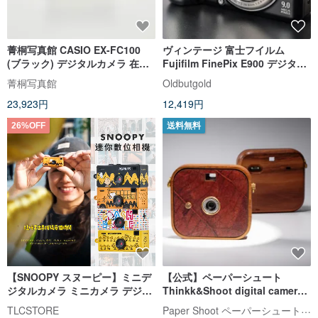
菁桐写真館 CASIO EX-FC100
ヴィンテージ 富士フイルム
(ブラック) デジタルカメラ 在庫
Fujifilm FinePix E900 デジタル
あり
カメラ (SuperCCD HR センサ
菁桐写真館
Oldbutgold
ー) – ボディのみ
23,923円
12,419円
26%OFF
送料無料
【SNOOPY スヌーピー】ミニデ
【公式】ペーパーシュート
ジタルカメラ ミニカメラ デジタ
Thinkk&Shoot digital camera
ルカメラ ～4G メモリーカード付
Leaf 王様のブランチ紹介アイテ
Paper Shoot ペーパーシュート【公式】
TLCSTORE
き～
ム