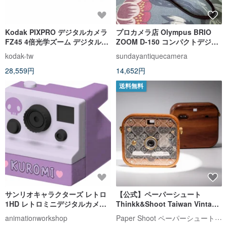
Kodak PIXPRO デジタルカメラ
プロカメラ店 Olympus BRIO
FZ45 4倍光学ズーム デジタルカ
ZOOM D-150 コンパクトデジタ
メラ (ブラック/レッド/ホワイト)
ルカメラ
kodak-tw
sundayantiquecamera
28,559円
14,652円
送料無料
サンリオキャラクターズ レトロ
【公式】ペーパーシュート
1HD レトロミニデジタルカメラ -
Thinkk&Shoot Taiwan Vintage
クロミ
Patterned Glass 王様のブラン
Paper Shoot ペーパーシュート【公式】
animationworkshop
チ紹介アイテム トイカメラ