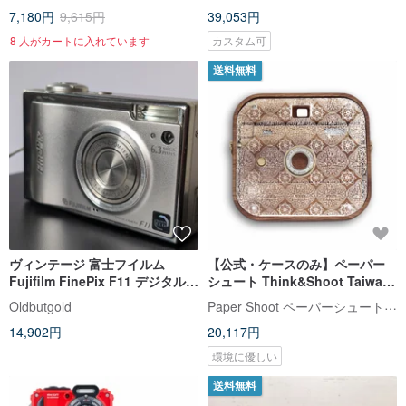
7,180円
9,615円
39,053円
8 人がカートに入れています
カスタム可
送料無料
ヴィンテージ 富士フイルム
【公式・ケースのみ】ペーパー
Fujifilm FinePix F11 デジタルカ
シュート Think&Shoot Taiwan
メラ (SuperCCD HR 传感器) –
Vintage Patterned Glass ケー
Paper Shoot ペーパーシュート【公式】
Oldbutgold
ボディのみ
ス PaperShoot
14,902円
20,117円
環境に優しい
送料無料