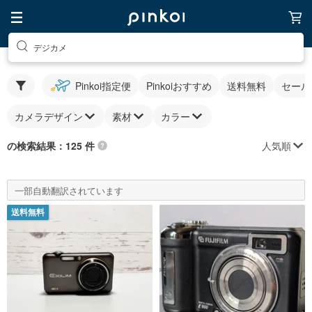
デジカメ
Pinkoi指定便
Pinkoiおすすめ
送料無料
セール
カメラデザイン
素材
カラー
人気順
の検索結果：125 件
一部自動翻訳されています
送料無料