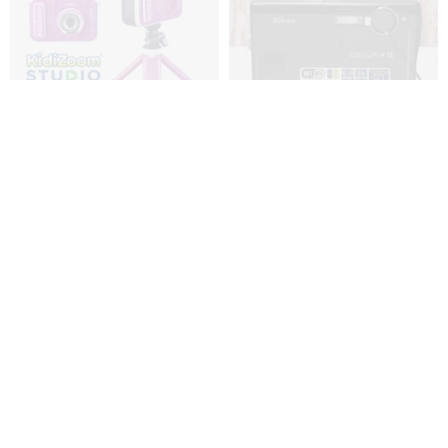
Vtech 多機能子供用デジタルカ
NIKON COOLPIX S6 デジタルカ
メラ STUDIO-ブライトパープル
メラ 菁桐写真館 フィルムカメラ
専門店
vtech-tw
菁桐写真館
17,164円
23,923円
送料無料