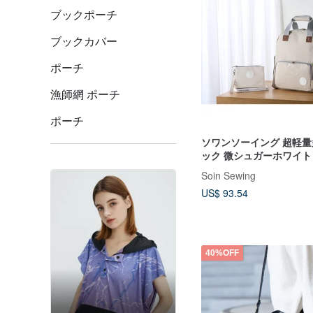
ブックポーチ
ブックカバー
ポーチ
漁師網 ポーチ
ポーチ
ソワンソーイング 超軽
ック 微シュガーホワイ
バッグ付き）
Soin Sewing
US$ 93.54
40%OFF