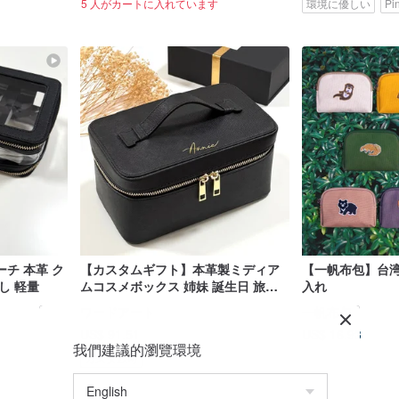
5 人がカートに入れています
環境に優しい
Pi
チ 本革 ク
【カスタムギフト】本革製ミディア
【一帆布包】台湾
し 軽量
ムコスメボックス 姉妹 誕生日 旅行
入れ
卒業 パーソナライズオーダー
ワードアート
一帆布包
US$ 91.51
US$ 16.93
我們建議的瀏覽環境
カスタム可