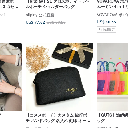
 - 多用途ポー
【bitplay】2L クロスボディトラベ
VOVAROVA ボバ
 3 点セッ
ルポーチ ショルダーバッグ
ムーミン 4 in 
koi
bitplay 公式直営
VOVAROVA ボ
US$ 40.55
US$ 77.62
US$ 88.20
Pinkoi限定
15 人がカートに入
グ
【コスメポーチ】カスタム 旅行ポー
【GUTS】漁師
チ ハンドバッグ 名入れ 刻印 オーダ
ッグ
ー ゴールドプリント 特注