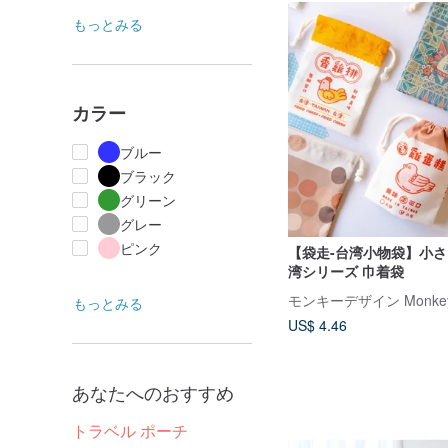
もっとみる
カラー
ブルー
ブラック
グリーン
グレー
ピンク
【袋走-台湾小物袋】小さ
湾シリーズ 巾着袋
モンキーデザイン Monkey 
もっとみる
US$ 4.46
あなたへのおすすめ
トラベル ポーチ