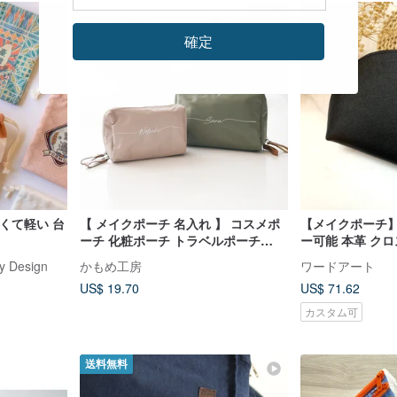
確定
くて軽い 台
【 メイクポーチ 名入れ 】 コスメポ
【メイクポーチ
ーチ 化粧ポーチ トラベルポーチ
ー可能 本革 ク
HT01U
Design
かもめ工房
ワードアート
US$ 19.70
US$ 71.62
カスタム可
送料無料