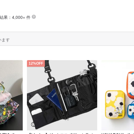
結果：4,000+ 件
います
12%OFF