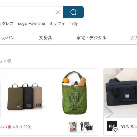
ネックレス
sugar valentine
ミッフィ
miffy
・カバン
文房具
家電・デジタル
グ
ンド
5
+
バロバ
YUN Sel
4.9
(1,220)