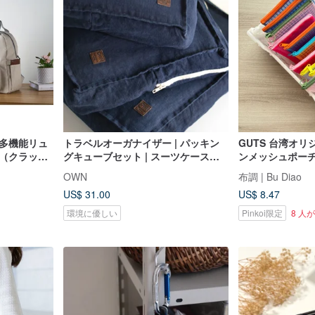
量多機能リュ
トラベルオーガナイザー | パッキン
GUTS 台湾オリ
ト（クラッチ
グキューブセット | スーツケースオ
ンメッシュポーチ
ーガナイザー | 3 サイズ | 収納バッグ
OWN
布調 | Bu Diao
| ラゲージ整理
US$ 31.00
US$ 8.47
環境に優しい
Pinkoi限定
8 人