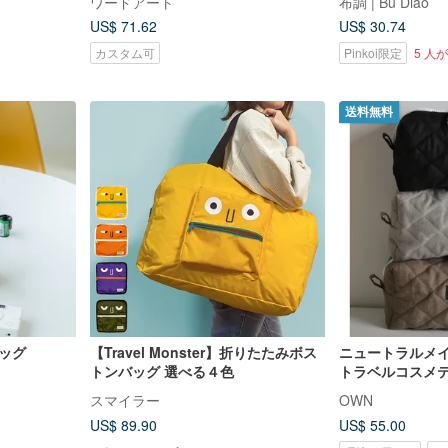
ワードアート
布調 | Bu Diao
US$ 71.62
US$ 30.74
カスタム可
Pinkoi限定
5 人
送料無料
ッグ
【Travel Monster】折りたたみボス
ニュートラルメイ
トンバッグ 選べる４色
トラベルコスメテ
ラミックビーズ 
スマイラー
OWN
量化粧品収納、
US$ 89.90
US$ 55.00
行用化粧バッグ