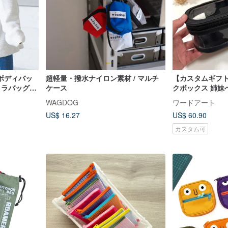
ボディバッ
超軽量・撥水ナイロン素材 / マルチ
【カスタムギフ
メラバッグ
ケース
クボックス 姉妹
 トラベルバ
ト、旅行、卒業
WAGDOG
ワードアート
ーダー
US$ 16.27
US$ 60.90
カスタム可