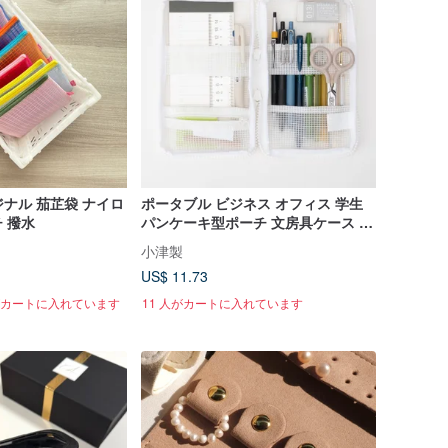
ジナル 茄芷袋 ナイロ
ポータブル ビジネス オフィス 学生
 撥水
パンケーキ型ポーチ 文房具ケース 手
帳 証明書 メッシュ 透明 収納 ペンケ
小津製
ース
US$ 11.73
がカートに入れています
11 人がカートに入れています