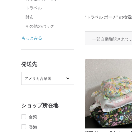
トラベル
“
トラベル ポーチ
” の検索
財布
その他のバッグ
もっとみる
一部自動翻訳されて
発送先
アメリカ合衆国
ショップ所在地
台湾
香港