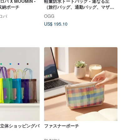
ロバ X MOOMIN -
軽量防水トートバッグ - 連なる丘
1 収納ポーチ
（旅行バッグ、通勤バッグ、マザー
ズバッグ）
バロバ
OGG
US$ 195.10
れています
網立体ショッピングバ
ファスナーポーチ