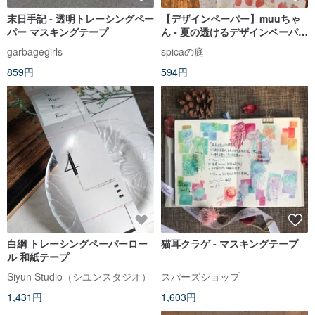
末日手記 - 透明トレーシングペー
【デザインペーパー】muuちゃ
パー マスキングテープ
ん - 夏の透けるデザインペーパー
セット | spicaの庭 (DS2)
garbagegirls
spicaの庭
859円
594円
白網 トレーシングペーパーロー
猫耳クラゲ - マスキングテープ
ル 和紙テープ
Siyun Studio（シユンスタジオ）
スパーズショップ
1,431円
1,603円