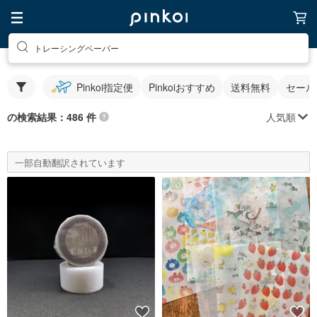
トレーシングペーパー
Pinkoi指定便
Pinkoiおすすめ
送料無料
セール
人気順
の検索結果：486 件
一部自動翻訳されています