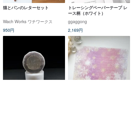
猫とパンのレターセット
トレーシングペーパーテープ レ
ース柄（ホワイト）
Wach Works ワチワークス
ggaggong
950円
2,169円
旅団の足跡 - 透明トレーシングペ
在庫限り 雪の結晶トレーシン
ーパー - マスキングテープ
グペーパー 2 ピンク
garbagegirls
Capucine Design
859円
500円