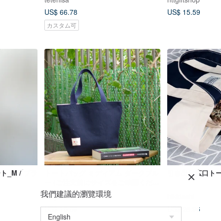
US$ 66.78
US$ 15.59
カスタム可
ト_M / ブラ
トートバッグ ミディアム ダークブル
引き出し広口トー
ー (ご注文前にサイズをご確認くださ
い)
我們建議的瀏覽環境
kikiyu
hikidashi
US$ 15.59
US$ 28.96