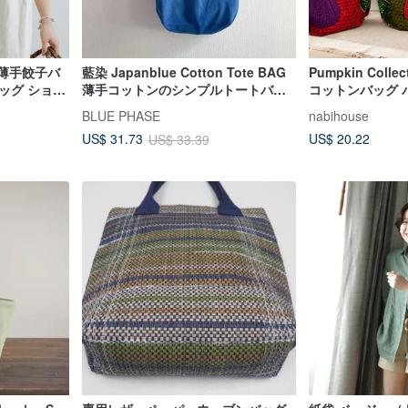
色薄手餃子バ
藍染 Japanblue Cotton Tote BAG
Pumpkin Coll
ッグ ショル
薄手コットンのシンプルトートバッ
コットンバッグ パ
ュアル布バッ
グ
開
BLUE PHASE
nabihouse
US$ 20.22
US$ 31.73
US$ 33.39