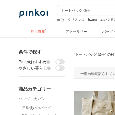
miffy
クリスマス
hwara
ぬいぐる
ミッフィー ぬいぐるみ
コラージュ
注目特集
アクセサリー
バッグ
条件で探す
“
トートバッグ 薄手
” の
Pinkoiおすすめ
やさしい暮らし
一部自動翻訳されて
商品カテゴリー
バッグ・カバン
日常使いのバッグ