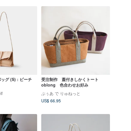
 (S) : ピーチ
受注制作 蓋付きしかくトート
oblong 色合わせお好み
lf
ぷぅあ で りゅねっと
US$ 66.95