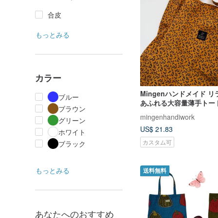
合皮
もっとみる
カラー
Mingenハンドメイド 
ブルー
あふれる大容量薄手トー
ブラウン
コバッグにも
mingenhandiwork
グリーン
US$ 21.83
ホワイト
カスタム可
ブラック
もっとみる
送料無料
あなたへのおすすめ