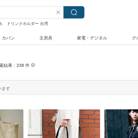
み
ドリンクホルダー 台湾
素材
台湾
・カバン
文房具
家電・デジタル
グ
検索結果：238 件
います