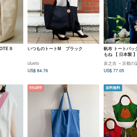
TE S
いつものトートM ブラック
帆布 トートバッ
もね 【 日本製 
clueto
亥之吉 ～京都の
US$ 84.76
US$ 77.05
5%OFF
送料無料