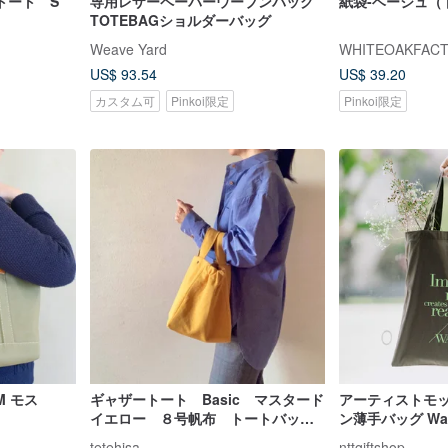
くトート S
専用レザーペーパーウーブンバッグ
紙袋-ベージュ（
TOTEBAGショルダーバッグ
Weave Yard
WHITEOAKFAC
US$ 93.54
US$ 39.20
カスタム可
Pinkoi限定
Pinkoi限定
 モス
ギャザートート Basic マスタード
アーティストモ
イエロー ８号帆布 トートバッ
ン薄手バッグ Wagn
グ マチ広め
Gemini
tetehisa
nttgiftshop