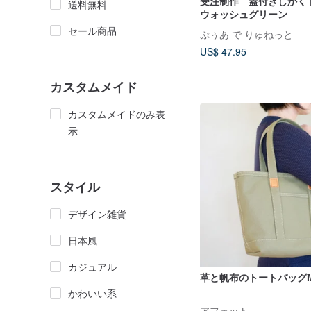
受注制作 蓋付きしか
送料無料
ウォッシュグリーン
セール商品
ぷぅあ で りゅねっと
US$ 47.95
カスタムメイド
カスタムメイドのみ表
示
スタイル
デザイン雑貨
日本風
カジュアル
革と帆布のトートバッグM
かわいい系
アフェット