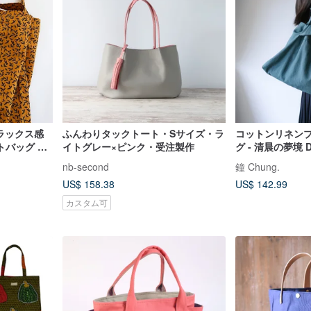
リラックス感
ふんわりタックトート・Sサイズ・ラ
コットンリネン
トバッグ エ
イトグレー×ピンク・受注製作
グ - 清晨の夢境 Dr
nb-second
鐘 Chung.
US$ 158.38
US$ 142.99
カスタム可