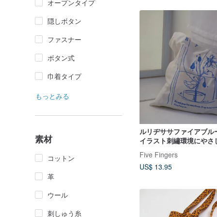
オープンタイプ
隠しボタン
ファスナー
ボタン式
巾着タイプ
もっとみる
ルリヂササファイアブル
素材
イラスト刺繡環境にやさ
ワンショルダー薄手コッ
Five Fingers
コットン
バスバッグ
US$ 13.95
革
ウール
刺しゅう糸