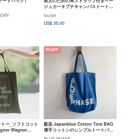
トートバッグ）
彼女のための革ストラップ付きベー
ジュカーキプチキャンバストートバ
ッグ-カジュアルシックなバッグ
TORY
fourjei
US$ 35.00
5%OFF
ットー_ソフトコット
藍染 Japanblue Cotton Tote BAG
er Wagner
薄手コットンのシンプルトートバッ
グ
BLUE PHASE