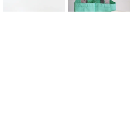
環境にやさしい飲料バッグ10色
hairmo環境にやさしい2wayダブ
ルエンジョイカップ飲料バッグ-
ファブリック単層
ZUGO
hairmo | ヘアモ
1,603円
2,461円
Pinkoi限定