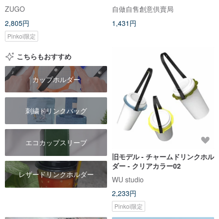
ZUGO
自做自售創意供賣局
2,805円
1,431円
Pinkoi限定
こちらもおすすめ
カップホルダー
刺繍ドリンクバッグ
エコカップスリーブ
旧モデル - チャームドリンクホル
ダー - クリアカラー02
レザードリンクホルダー
WU studio
2,233円
Pinkoi限定