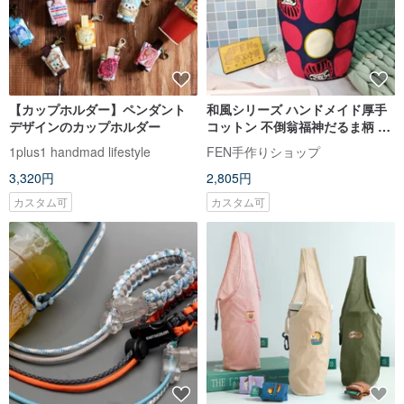
【カップホルダー】ペンダント
和風シリーズ ハンドメイド厚手
デザインのカップホルダー
コットン 不倒翁福神だるま柄 ア
イスペールカップホルダー - 水筒
1plus1 handmad lifestyle
FEN手作りショップ
ホルダー - ドリンクホルダー - 保
3,320円
2,805円
温カップホルダー
カスタム可
カスタム可