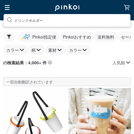
ドリンクホルダー
Pinkoi指定便
Pinkoiおすすめ
送料無料
セール
カラー
柄
素材
カラー
人気順
の検索結果：4,000+ 件
一部自動翻訳されています