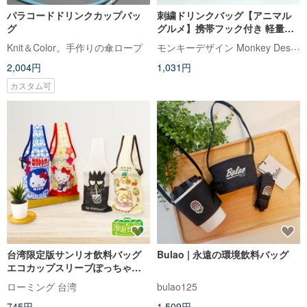
パラコードドリンクカップバッ
刺繍ドリンクバッグ【アニマル
グ
グルメ】携帯フック付き 軽量収
納
モンキーデザイン Monkey Design
Knit＆Color。手作りの傘ロープ
2,004円
1,031円
カスタム可
台湾限定版サンリオ飲料バッグ
Bulao | 永遠の環境飲料バッグ
エコカップスリーブぽっちゃり
カップ6種類から選べる
ローミング 台湾
bulao125
745円
1,509円