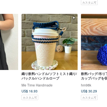
カスタム可
織り飲料ハンドル/ソフトミスト織り/
飲料バッグ/吊り
バックル/ハンドルロープ
カップバッグを
ージア。ブルー
Me Time Handmade
hm98k
掛けて持ち運べ
US$ 16.93
US$ 30.29
カスタム可
カスタム可