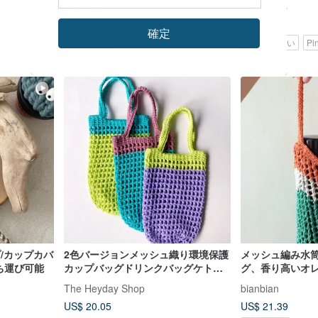
tingsoap
folksyfinds
US$ 19.16
US$ 5.82
確定
Pinkoi限定
環境に優しい
Pi
プ/カップカバ
2色バージョンメッシュ織り環境保護
メッシュ編み水
持ち運び可能
カップバッグドリンクバッグケトル
グ、香り高いオ
バッグコットンロープ手織り
The Heyday Shop
bianbian
US$ 20.05
US$ 21.39