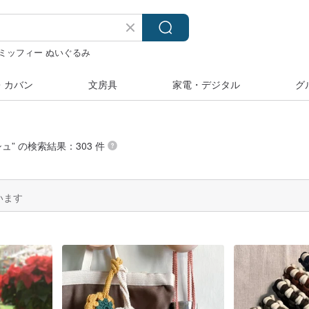
ミッフィー ぬいぐるみ
ラ
台湾
・カバン
文房具
家電・デジタル
グ
シュ
” の検索結果：303 件
います