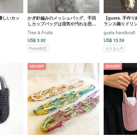
優しいカッ
かぎ針編みのメッシュバッグ、手回
【gusta. 手
しカップバッグは湿気や汚れを恐れ
ランス織りドリン
ません
しいカップネッ
Tree & Fruits
gusta-handicraft
US$ 3.92
US$ 15.59
Pinkoi限定
カスタム可
10%OFF
30%OFF