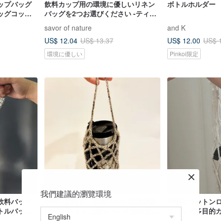
ップバッグ
飲料カップ用の環境に優しいリネン
ボトルホルダー
ッグコット
バッグを2つお選びください -ティッ
プスペシャ
シュケースカバーを吊るす多機能メ
savor of nature
and K
ッシュバッグ
US$ 12.04
US$ 12.00
US$ 13.37
US$ 
環境に優しい
Pinkoi限定
我們建議的瀏覽環境
飲料バッグ
手作りの織り - 水筒バッグ 環境保護
手編みコットン
トルバッグ
バッグ メッシュ織りバッグ 旅行用カ
プバッグ多目的
ップバッグ