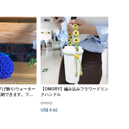
下げ飾り/ウォーター
【OMORY】編み込みフラワードリン
収納できます。フリ
クハンドル
+明るいブルー。肩に
omory
る
US$ 8.82