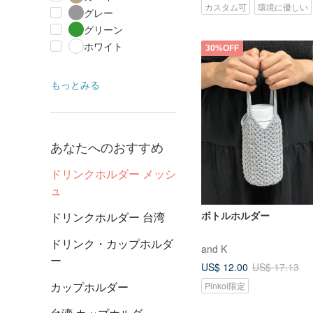
カスタム可
環境に優しい
グレー
グリーン
ホワイト
30%OFF
もっとみる
あなたへのおすすめ
ドリンクホルダー メッシ
ュ
ボトルホルダー
ドリンクホルダー 台湾
ドリンク・カップホルダ
and K
ー
US$ 12.00
US$ 17.13
カップホルダー
Pinkoi限定