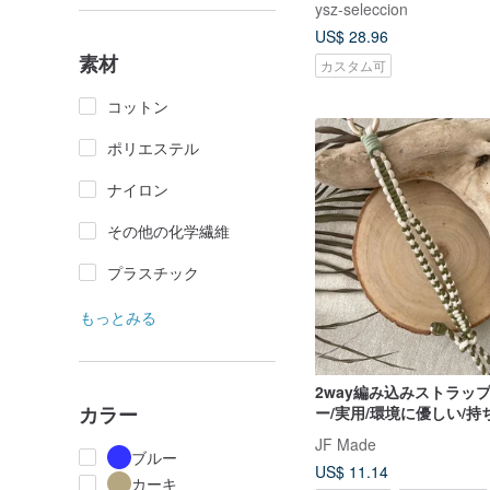
ysz-seleccion
US$ 28.96
素材
カスタム可
コットン
ポリエステル
ナイロン
その他の化学繊維
プラスチック
もっとみる
2way編み込みストラッ
カラー
ー/実用/環境に優しい/
JF Made
ブルー
US$ 11.14
カーキ