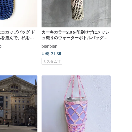
コカップバッグ ド
カーキカラー2.0を印刷せずにメッシ
私を選んで、私を選
ュ織りのウォーターボトルバッグ飲
ていい】
料バッグ
p
bianbian
US$ 21.39
カスタム可