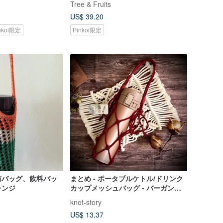
Tree & Fruits
US$ 39.20
nkoi限定
Pinkoi限定
筒バッグ、飲料バッ
まとめ - ポータブルケトル/ドリンク
レンジ
カップメッシュバッグ - バーガンデ
ィ
knot-story
US$ 13.37