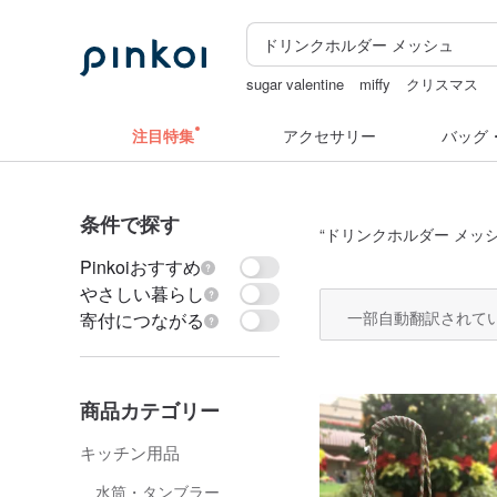
sugar valentine
miffy
クリスマス
ドリンクホルダー 台湾
水着
カメ
注目特集
アクセサリー
バッグ
条件で探す
“
ドリンクホルダー メッ
Pinkoiおすすめ
やさしい暮らし
一部自動翻訳されて
寄付につながる
商品カテゴリー
キッチン用品
水筒・タンブラー