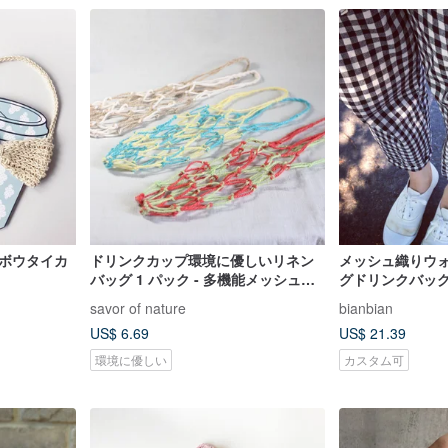
 ボウタイカ
ドリンクカップ環境に優しいリネン
メッシュ織りウ
バッグ 1 パック - 多機能メッシュバ
グドリンクバッ
ッグ吊り下げティッシュケースカバ
savor of nature
bianbian
ー卒業ギフト
US$ 6.69
US$ 21.39
環境に優しい
カスタム可