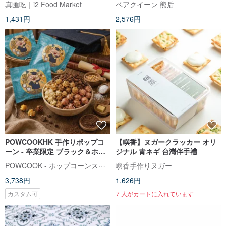
真匯吃｜i2 Food Market
ベアクイーン 熊后
1,431円
2,576円
POWCOOKHK 手作りポップコ
【嶼香】ヌガークラッカー オリ
ーン - 卒業限定 ブラック＆ホワ
ジナル 青ネギ 台灣伴手禮
イトキャラメル＆チョコレート
POWCOOK - ポップコーンスナック
嶼香手作りヌガー
香港製造
3,738円
1,626円
カスタム可
7 人がカートに入れています