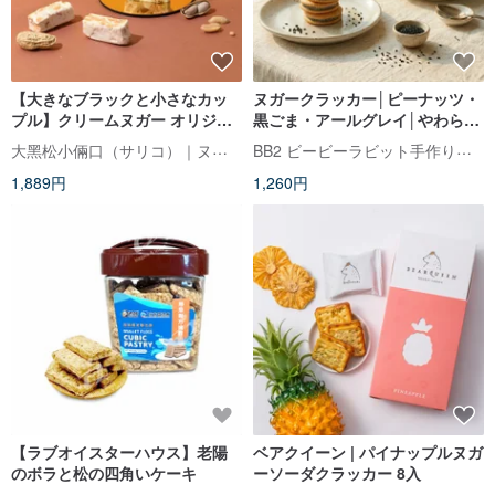
【大きなブラックと小さなカッ
ヌガークラッカー│ピーナッツ・
プル】クリームヌガー オリジナ
黒ごま・アールグレイ│やわらか
ルフレーバー 280g
食感
大黑松小倆口（サリコ）｜ヌガー発祥名店
BB2 ビービーラビット手作りクッキー
1,889円
1,260円
【ラブオイスターハウス】老陽
ベアクイーン | パイナップルヌガ
のボラと松の四角いケーキ
ーソーダクラッカー 8入