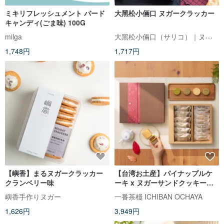
ミキリフレッシュメント バード
大黑松小倆口 ヌガークラッカー
キャンディ(ごま味) 100G
大黑松小倆口（サリコ）｜ヌガー発祥名店
milga
1,748円
1,717円
【嶼香】まるヌガークラッカー
【台湾お土産】パイナップルケ
クランベリー味
ーキ x ヌガーサンドクッキー
【お歳暮】
嶼香手作りヌガー
一番茶棧 ICHIBAN OCHAYA
1,626円
3,949円