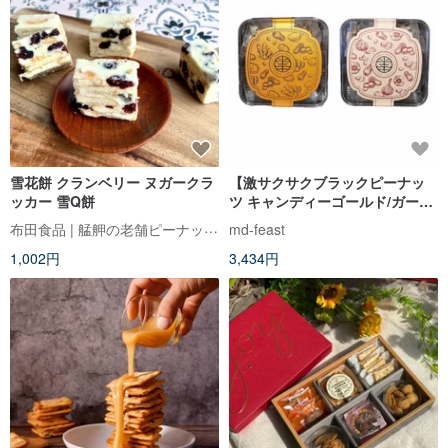
雪花餅 クランベリー ヌガークラ
【激サクサクブラックピーナッ
ッカー 雪Q餅
ツ キャンディーゴールド/ガーリ
ッククリスプ】百貨店ベストセ
布田食品 | 艋舺の老舗ピーナッツ菓子
md-feast
ラー サクサク＆ベタつかない2箱
1,002円
3,434円
お得セット