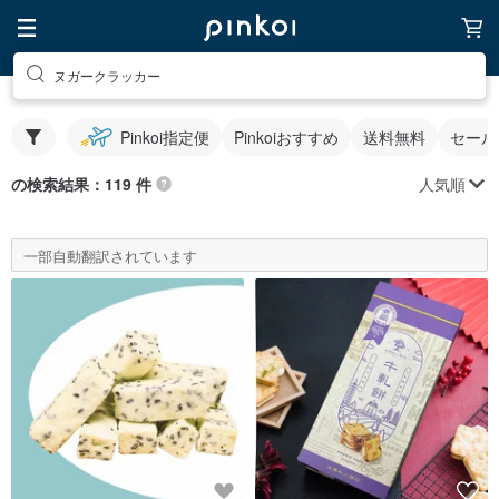
ヌガークラッカー
Pinkoi指定便
Pinkoiおすすめ
送料無料
セール
人気順
の検索結果：119 件
一部自動翻訳されています