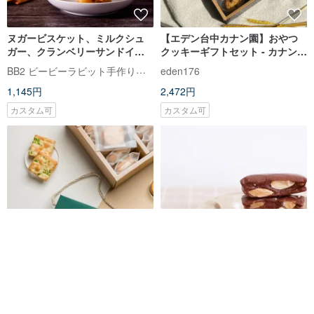
ヌガービスケット、ミルクシュ
【エデン台中カナン園】おやつ
ガー、クランベリーサンドイッ
クッキーギフトセット - カナン喜
チ、BB2ビスケットの特別レシ
福
BB2 ビービーラビット手作りクッキー
eden176
ピ
1,145円
2,472円
カスタム可
カスタム可
【嶼香】クラシック ヌガークラ
チョコレートヌガー
ッカー ギフトセット 台湾土産