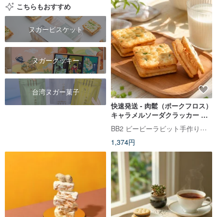
こちらもおすすめ
ヌガービスケット
ヌガークッキー
台湾ヌガー菓子
快速発送 - 肉鬆（ポークフロス）
キャラメルソーダクラッカー キ
ャラメル＋肉鬆（ポークフロ
BB2 ビービーラビット手作りクッキー
ス）サンド オリジナルレシピ 手
1,374円
作り