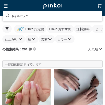
ネイルパック
Pinkoi指定便
Pinkoiおすすめ
送料無料
セール
仕上がり
柄
素材
カラー
人気順
の検索結果：261 件
一部自動翻訳されています