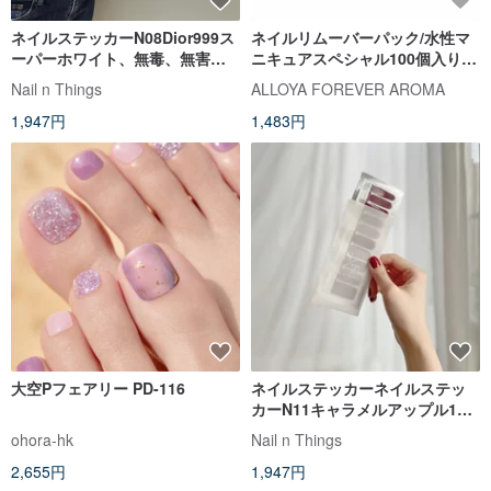
ネイルステッカーN08Dior999ス
ネイルリムーバーパック/水性マ
ーパーホワイト、無毒、無害、
ニキュアスペシャル100個入り1
傷のないネイル
箱
Nail n Things
ALLOYA FOREVER AROMA
1,947円
1,483円
大空Pフェアリー PD-116
ネイルステッカーネイルステッ
カーN11キャラメルアップル1枚
のステッカーで7〜14日間使用で
ohora-hk
Nail n Things
き、毒性がなく、無害で、爪を
2,655円
1,947円
傷つけません。