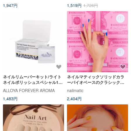
1,947円
1,519円
1,726円
けません。
ネイルリムーバーキット/ライト
ネイルマティックソリッドカラ
ネイルポリッシュスペシャル100
ーバイオベースのクラシックマ
個入り1箱
ニキュア-CHARLIE-ウォーシッ
ALLOYA FOREVER AROMA
nailmatic
プブルー
1,483円
2,404円