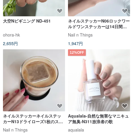
大空Nビギニング ND-451
ネイルステッカーN06ロックワー
ルドワンステッカーは14日間使
用でき、毒性がなく、無害で、
ohora-hk
Nail n Things
爪を傷つけません。
2,655円
1,947円
12%OFF
ネイルステッカーネイルステッ
Aqualala-自然な無害なマニキュ
カーN13ドライローズ1枚のステ
ア無臭-N311放浪者の歌
ッカーで、7〜14日間使用でき、
Nail n Things
aqualala
毒性がなく、無害で、爪を傷つ