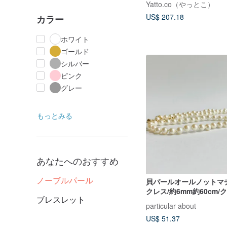
Yatto.co（やっとこ）
US$ 207.18
カラー
ホワイト
ゴールド
シルバー
ピンク
グレー
もっとみる
あなたへのおすすめ
ノーブルパール
貝パールオールノットマ
クレス/約6mm約60cm
ブレスレット
トン/G/日本製
particular about
US$ 51.37