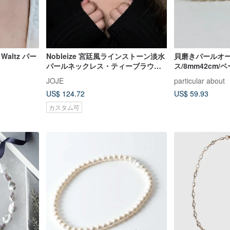
Waltz パー
Nobleize 宮廷風ラインストーン淡水
貝磨きパールオ
パールネックレス・ティーブラウン/
ス/8mm42cm
レイクブルー・欧米風・天然パール
ム/made in japa
JOJE
particular about
US$ 124.72
US$ 59.93
カスタム可