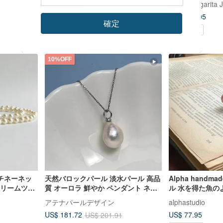
Blue Waters
Pearl Margarita 
US$ 59.08
US$ 104.05
確定
カスタム可
10%OFF
チネーネッ
天然バロックパール 淡水パール 高品
Alpha hand
/クリームツー
質 オーロラ 鮮やか ペンダント ネッ
ル 水を得た魚の
クレス付き
アテナパールデザイン
alphastudio
US$ 77.95
US$ 181.72
US$ 201.91