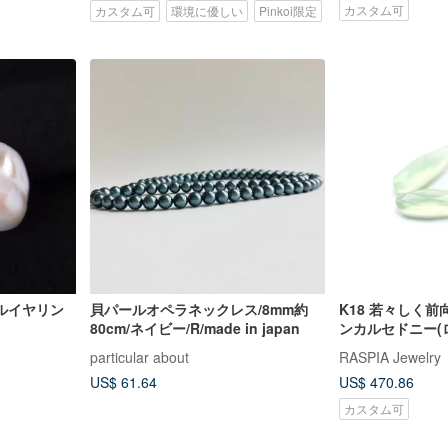
カスタム可
カスタム可
環境に優しい
Pinkoi限定
ルイヤリン
貝パールオペラネックレス/8mm約
K18 若々しく
80cm/ネイビー/R/made in japan
ンカルセドニー(
とパールのフックピ
particular about
RASPIA Jewelry
NOBLE~
US$ 61.64
US$ 470.86
カスタム可