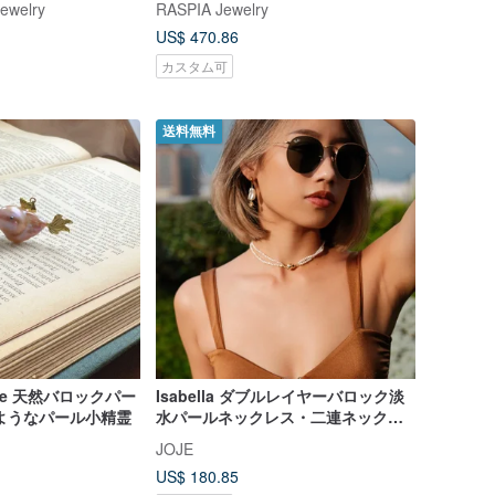
Jewelry
RASPIA Jewelry
US$ 470.86
カスタム可
送料無料
made 天然バロックパー
Isabella ダブルレイヤーバロック淡
ようなパール小精霊
水パールネックレス・二連ネックレ
ス・天然パール
JOJE
US$ 180.85