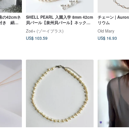
の42cmネ
SHELL PEARL 入園入学 8mm 42cm
チェーン | Auro
付き 絹の
貝パール【泉州貝パール】ネックレ
リウム
ス・イヤリングセット 卒業 卒
Zoé+ (ゾーイプラス)
Old Mary
園 結婚 冠婚葬祭 定番サイズ ホ
US$ 103.59
US$ 16.93
ワイト