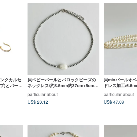
ピンクカルセ
貝ベビーパールとバロックビーズの
貝mixパールオ
プ)とパール
ネックレス/約3.5mm約37cm+5cm/
ドレス加工/6.5m
NOBLE~
シルバーグレー/日本製
xホワイトベージュm
particular about
particular about
japan
US$ 23.12
US$ 47.09