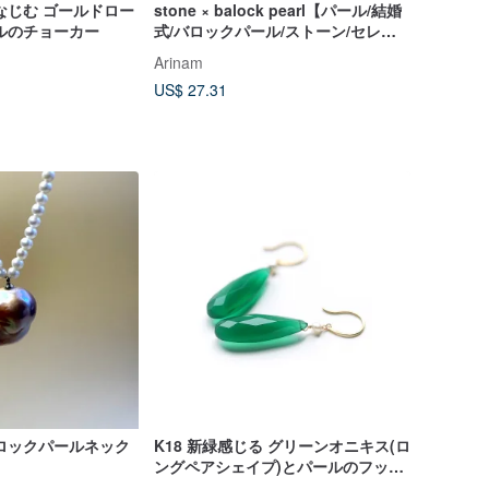
なじむ ゴールドロー
stone × balock pearl【パール/結婚
ルのチョーカー
式/バロックパール/ストーン/セレモ
ニー/プレゼント】
Arinam
US$ 27.31
ロックパールネック
K18 新緑感じる グリーンオニキス(ロ
ングペアシェイプ)とパールのフック
ピアス~ESPOIR NOBLE~