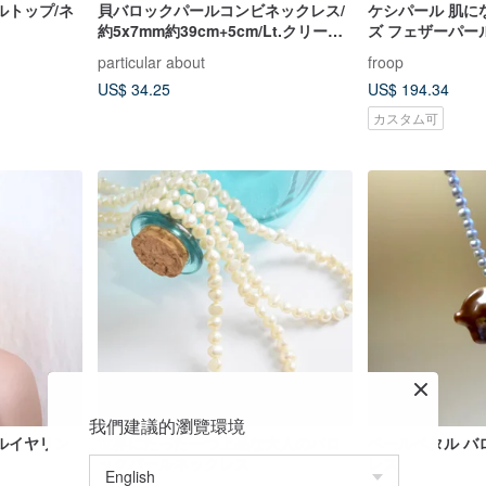
ルトップ/ネ
貝バロックパールコンビネックレス/
ケシパール 肌に
約5x7mm約39cm+5cm/Lt.クリーム
ズ フェザーパー
ツートン/R/made in japan
particular about
froop
US$ 34.25
US$ 194.34
カスタム可
我們建議的瀏覽環境
ルイヤリン
世界にたった一つ上品な大人のバロ
ペールペタル バ
ックパールネックレス
レス