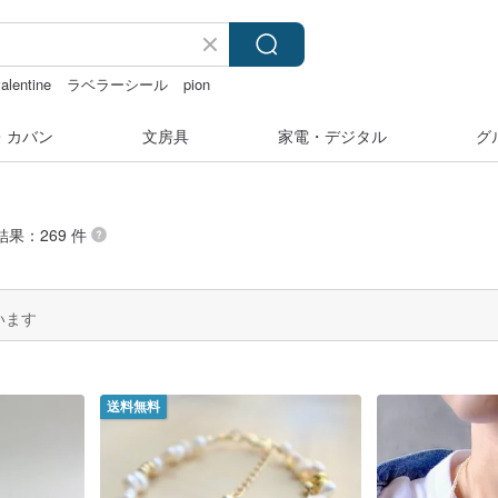
alentine
ラベラーシール
pion
み
水着
・カバン
文房具
家電・デジタル
グ
結果：269 件
います
送料無料