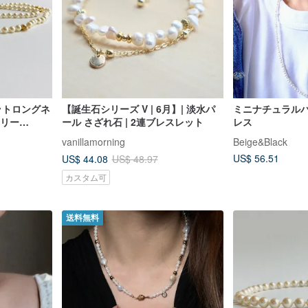
ットロングネ
【誕生石シリーズ V | 6月】| 淡水パ
ミニナチュラル
クリー
ール さざれ石 | 2連ブレスレット
レス
vanillamorning
Beige&Black
US$ 56.51
US$ 44.08
US$ 48.97
カスタム可
送料無料