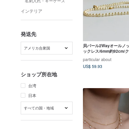
名刺入れ・キーケース
インテリア
発送先
貝パール2Wayオールノ
アメリカ合衆国
ックレス/6mm約92cm/
ム/G/made in japan
particular about
US$ 59.93
ショップ所在地
台湾
日本
すべての国・地域