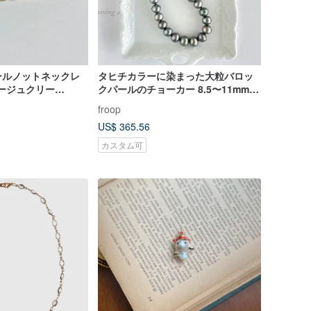
ールノットネックレ
タヒチカラーに染まった大粒バロッ
/ベージュクリー
クパールのチョーカー 8.5〜11mm
n
再販
froop
US$ 365.56
カスタム可