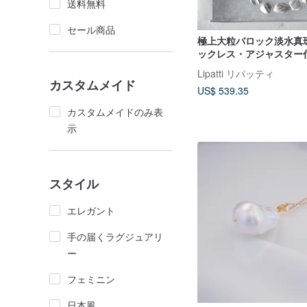
送料無料
セール商品
極上大粒バロック淡水真珠
ックレス・アジャスター
虹
Lipatti リパッティ
カスタムメイド
US$ 539.35
カスタムメイドのみ表
示
スタイル
エレガント
手の届くラグジュアリ
ー
フェミニン
日本風