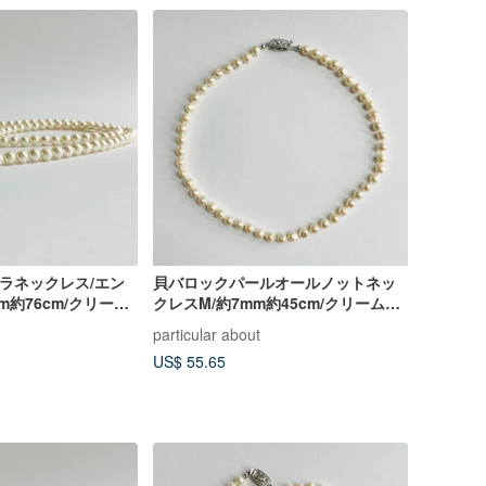
ペラネックレス/エン
貝バロックパールオールノットネッ
m約76cm/クリーム
クレスM/約7mm約45cm/クリームツ
ix/made in
ートン/R/made in japan
particular about
US$ 55.65