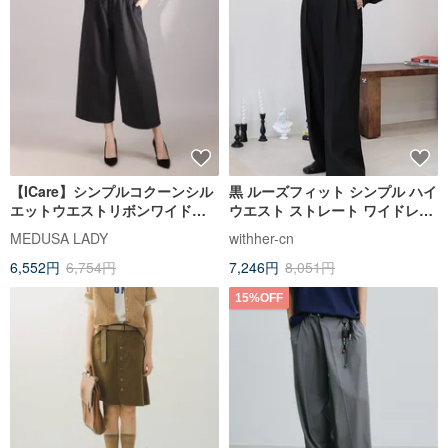
【ICare】シンプルコクーンシル
黒 ルーズフィット シンプル ハイ
エットウエストリボンワイドス
ウエスト ストレート ワイドレッ
ーツパンツ(F) | レディースカジ
グ スラックス
MEDUSA LADY
withher-cn
ュアルパンツ レディーススーツ
6,552円
6,754円
7,246円
8,051円
ワイドパンツ
15%OFF