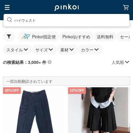
ハイウェスト
Pinkoi指定便
Pinkoiおすすめ
送料無料
セール
スタイル
サイズ
素材
カラー
人気順
の検索結果：3,000+ 件
一部自動翻訳されています
40%OFF
10%OFF