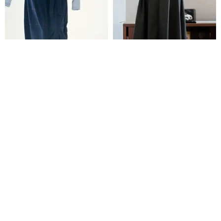
[muterumours] 日本製生地 チェ
レトロ ハイウエスト スリム見え
ック柄カブパンツ 男女兼用
ドレープスーツ生地 フレンチA
ライン ロングスカート
muterumours謎（なぞ）
withher-cn
11,115円
13,113円
14,569円
送料無料
送料無料