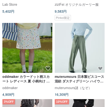
ス リラックスカジュアルパンツ
規則パッチワーク 茶色 スカート
Lab Store
ziziFei オリジナルガーリー服
レディース
5,402円
9,583円
Pinkoi限定
oddmaker カラードット柄スカ
muterumours 日本製ビスコース
ート レディース 夏 小柄向け ハ
混紡 ダスティグリーン ハイウエ
イウエスト エレガント Aライン
スト ワイドパンツ
oddmaker
muterumours謎（なぞ）
白 ショート丈
4,909円
16,309円
3%OFF
10%OFF