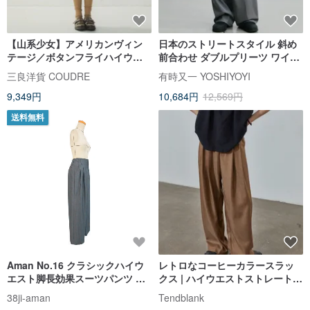
【山系少女】アメリカンヴィン
日本のストリートスタイル 斜め
テージ／ボタンフライハイウエ
前合わせ ダブルプリーツ ワイド
ストコットンフレアスカート
レッグパンツ / ドレープ感のある
三良洋貨 COUDRE
有時又一 YOSHIYOYI
グレー素材 ワイドストレート カ
9,349円
10,684円
12,569円
ジュアルパンツ メンズ
送料無料
Aman No.16 クラシックハイウ
レトロなコーヒーカラースラッ
エスト脚長効果スーツパンツ グ
クス | ハイウエストストレートワ
レー スーツ生地
イドパンツ | サマードレープカジ
38ji-aman
Tendblank
ュアルパンツ