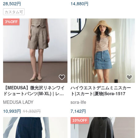
28,502円
14,880円
カスタム可
3%OFF
【MEDUSA】微光沢リネンワイ
ハイウエストデニムミニスカー
ドショートパンツ(M-XL) | レデ
ト|スカート|夏物|Sora-1517
ィースショートパンツ | ショート
MEDUSA LADY
sora-life
パンツ
10,993円
11,332円
7,142円
10%OFF