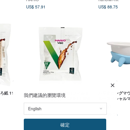
US$ 57.91
US$ 88.75
ろ紙 110
【HARIO】V60 無漂白01フィルター
ハリオロングマ
我們建議的瀏覽環境
ペーパー 110枚入り/VCF-01-110W
ルースペシャル
ル/ PTSC-LMIBU
HARIO
HARIO
US$ 8.02
US$ 60.14
確定