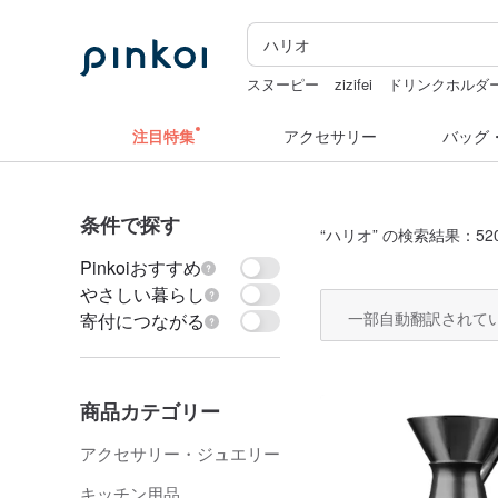
スヌーピー
zizifei
ドリンクホルダー
ラベラーシール
ラベルシール
ミッ
注目特集
アクセサリー
バッグ
条件で探す
“
ハリオ
” の検索結果：52
Pinkoiおすすめ
やさしい暮らし
一部自動翻訳されて
寄付につながる
商品カテゴリー
アクセサリー・ジュエリー
キッチン用品