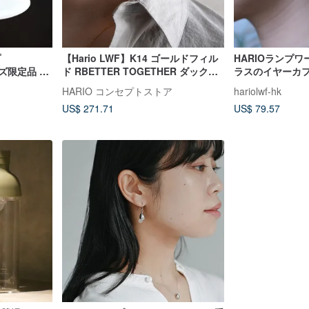
プ
【Hario LWF】K14 ゴールドフィル
HARIOランプ
イズ限定品 日
ド RBETTER TOGETHER ダックス
ラスのイヤーカフ - 
カップ 1-
フンド ハンドメイド ガラス イヤリ
002E)
HARIO コンセプトストア
hariolwf-hk
ング
US$ 271.71
US$ 79.57