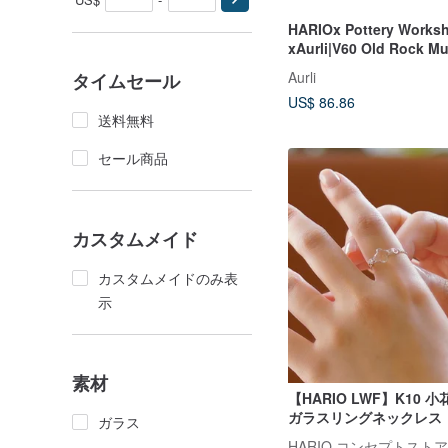
HARIOx Pottery Works
xAurli|V60 Old Rock 
ルターカップ (ボルカニ
Aurli
タイムセール
ク)
US$ 86.86
送料無料
セール商品
カスタムメイド
カスタムメイドのみ表
示
素材
【HARIO LWF】K10 
ガラスリングネックレス
ガラス
HARIO コンセプトストア