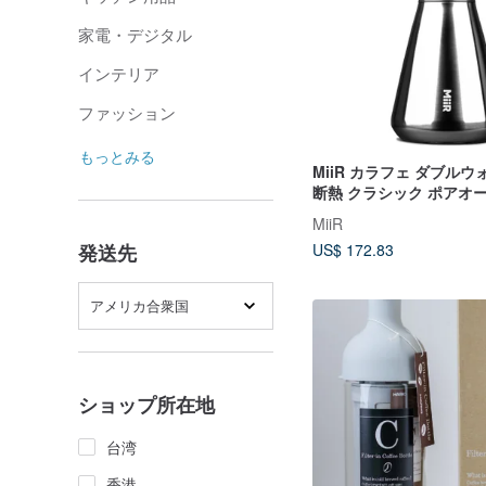
家電・デジタル
インテリア
ファッション
もっとみる
MiiR カラフェ ダブルウ
断熱 クラシック ポアオ
ヒーフィルター 33オンス/
MiiR
ッシュシルバー
発送先
US$ 172.83
アメリカ合衆国
ショップ所在地
台湾
香港