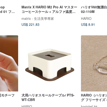
hop
Matrix X HARIO M2 Pro AI マスター
ハリオV60無漂白0
Mud 01 フィ
コーヒースケール + アルファ温度制
02-110M
ックブラッ
御細口ケトル 650ml
matrix - 生活美學專家
HARIO
US$ 221.83
US$ 8.91
小花モチーフ
犬用ハリオスモールテーブル/ PTS-
HARIO（ハリ
WT-CBR
グ フリーサイズ - 
004R)
HARIO
hariolwf-hk