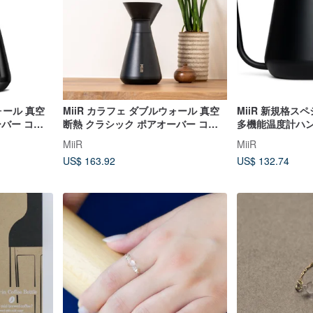
ォール 真空
MiiR カラフェ ダブルウォール 真空
MiiR 新規格ス
ーバー コー
断熱 クラシック ポアオーバー コー
多機能温度計ハン
1.0L ポリ
ヒー フィルター 33oz/1.0L クラシッ
ス/1.0L クラ
MiiR
MiiR
クブラック
US$ 163.92
US$ 132.74