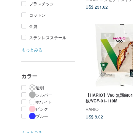
プラスチック
US$ 231.62
コットン
金属
ステンレススチール
もっとみる
カラー
透明
シルバー
【HARIO】V60 無漂白01
枚/VCF-01-110M
ホワイト
ピンク
HARIO
ブルー
US$ 8.02
もっとみる