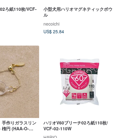
2ろ紙110枚/VCF-
小型犬用ハリオマグネティックボウ
ル
necoichi
US$ 25.84
オ）手作りガラスリン
ハリオV60ブリーチ02ろ紙110枚/
楕円 (HAA-O-
VCF-02-110W
HARIO