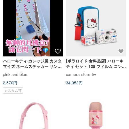
ハローキティ カレッジ風 カスタ
[ポラロイド 食料品店] ハローキ
マイズ ネームステッカー サンリ
ティ セット 135 フィルム コンパ
オ 防水クリスタル立体ステッカ
クトカメラ
pink and blue
camera-store-tw
ー
2,576円
34,053円
カスタム可