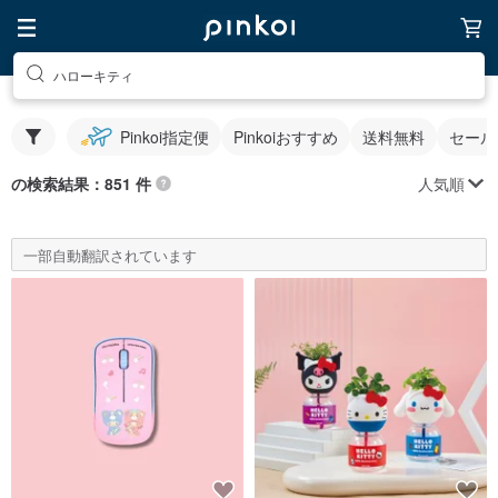
ハローキティ
Pinkoi指定便
Pinkoiおすすめ
送料無料
セール
人気順
の検索結果：851 件
一部自動翻訳されています