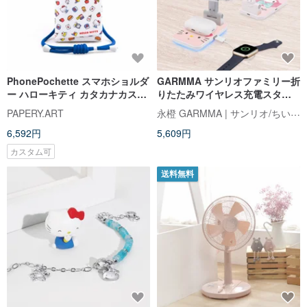
PhonePochette スマホショルダ
GARMMA サンリオファミリー折
ー ハローキティ カタカナカスタ
りたたみワイヤレス充電スタン
ム スマホポーチ
ド
永橙 GARMMA | サンリオ/ちいかわ/もふさんど/クレヨンしんちゃん 台湾正規ストア
PAPERY.ART
6,592円
5,609円
カスタム可
送料無料