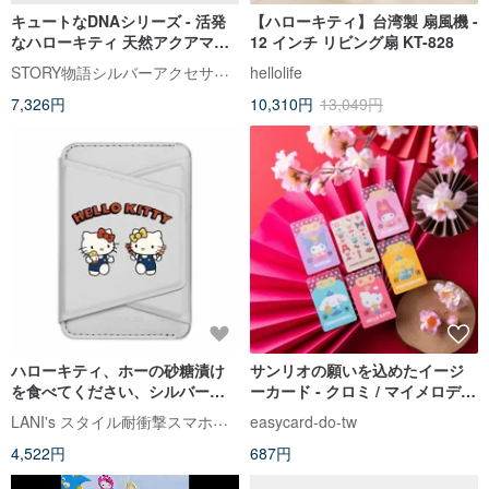
キュートなDNAシリーズ - 活発
【ハローキティ】台湾製 扇風機 -
なハローキティ 天然アクアマリ
12 インチ リビング扇 KT-828
ンモチーフブレスレット
STORY物語シルバーアクセサリー
hellolife
7,326円
10,310円
13,049円
ハローキティ、ホーの砂糖漬け
サンリオの願いを込めたイージ
を食べてください、シルバーホ
ーカード - クロミ / マイメロディ
ルダー、磁気カードホルダー、
/ ポムポムプリン / シナモロール
LANI's スタイル耐衝撃スマホケース
easycard-do-tw
携帯電話ホルダー
/ ハローキティ
4,522円
687円