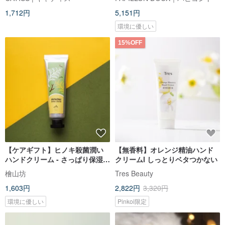
1,712円
5,151円
環境に優しい
15%OFF
【ケアギフト】ヒノキ殺菌潤い
【無香料】オレンジ精油ハンド
ハンドクリーム - さっぱり保湿
クリームl しっとりベタつかない
高級ウッディ調
檜山坊
Tres Beauty
1,603円
2,822円
3,320円
環境に優しい
Pinkoi限定