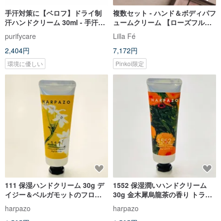
手汗対策に【ベロフ】ドライ制
複数セット - ハンド＆ボディパフ
汗ハンドクリーム 30ml - 手汗対
ュームクリーム 【ローズフル
策に
Rose flu】Scented cream
purifycare
Lilla Fé
2,404円
7,172円
環境に優しい
Pinkoi限定
111 保湿ハンドクリーム 30g デ
1552 保湿潤いハンドクリーム
イジー＆ベルガモットのフロー
30g 金木犀烏龍茶の香り トラベ
ラルアロマ トラベルサイズ バッ
ルサイズ バッグや車内に
harpazo
harpazo
グイン