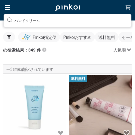
ハンドクリーム
Pinkoi指定便
Pinkoiおすすめ
送料無料
セール
人気順
の検索結果：349 件
一部自動翻訳されています
送料無料