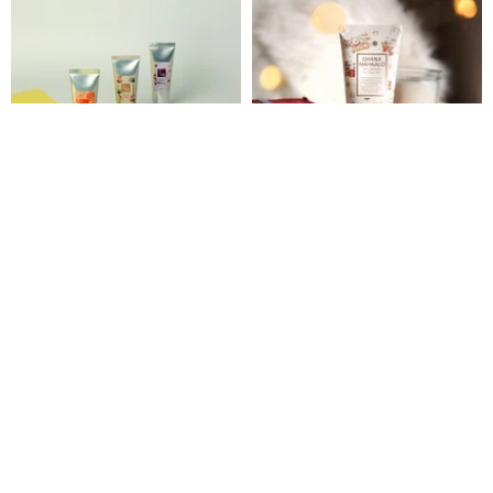
MIHER ハンドクリーム - サクラ
オハナマハロ キャラメルクリス
アンバー、フォレストローズ、
マス モイスチャライジング ヒー
ポメロホワイトティー、サクラ
リング ハンドクリーム 50g
MIHER
ohanamahaalo-tw
ミモザ、杉肉
1,139円
2,748円