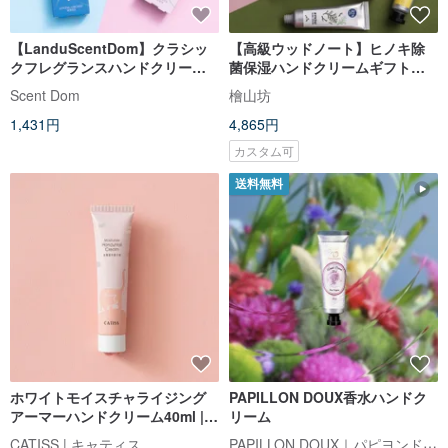
【LanduScentDom】クラシッ
【高級ウッドノート】ヒノキ除
クフレグランスハンドクリーム
菌保湿ハンドクリームギフトボ
30g│ブランドダイレクト
ックス - 香りと潤いで両手をケ
Scent Dom
檜山坊
ア、カード付き
1,431円
4,865円
カスタム可
送料無料
ホワイトモイスチャライジング
PAPILLON DOUX香水ハンドク
アーマーハンドクリーム40ml |お
リーム
正月プレゼント
PAPILLON DOUX｜パピヨンドゥー
CATISS | キャティス