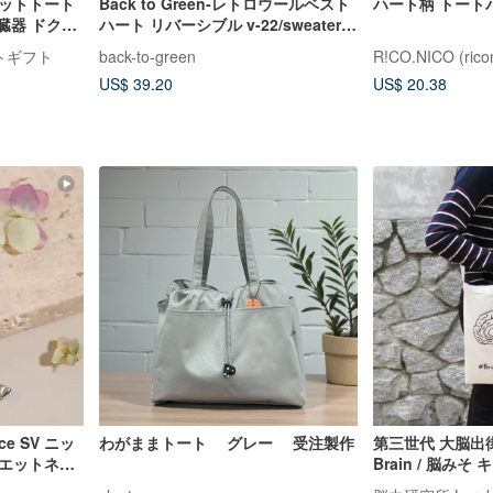
ケットトート
Back to Green-レトロウールベスト
ハート柄 トート
 臓器 ドクタ
ハート リバーシブル v-22/sweater
ッグ ショル
vest
ートギフト
back-to-green
R!CO.NICO (rico
US$ 39.20
US$ 20.38
ace SV ニッ
わがままトート グレー 受注製作
第三世代 大脳出街 B
リエットネッ
Brain / 脳み
えられるハー
学 卒業