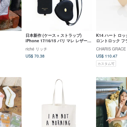
日本新作 (ケース + ストラップ)
K14 ハート ロ
iPhone 17/16/15 パリ マレ レザー
ロントロック フ
斜めがけストラップ付きスマホケー
ル）（シングル）
riché リッチ
CHARIS GRACE
ス
せない
US$ 70.38
US$ 110.47
カスタム可