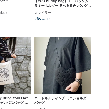
バッグ
【ECO Buddy Bag】エコバッグ入
りキーホルダー 選べる５色 バッグチ
ャーム 撥水
nico)
スマイラー
US$ 32.54
ring Your Own
ハートキルティング ミニショルダー
そ キャンバスバッグ 科
バッグ