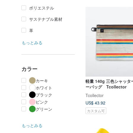
ポリエステル
サステナブル素材
革
もっとみる
カラー
カーキ
軽量 140g 三色シャッター ボディ
ーバッグ Tcollector
ホワイト
ブラック
Tcollector
ピンク
US$ 43.92
グリーン
カスタム可
もっとみる