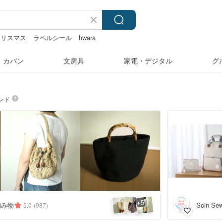
クリスマス
ラベルシール
hwara
ルダー
・カバン
文房具
家電・デジタル
グ
ンド
5
+
編み物
Soin Se
5.0
(987)