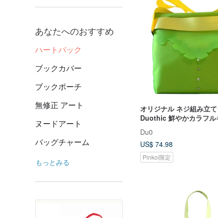
あなたへのおすすめ
ハートバック
ブックカバー
ブックポーチ
無修正 アート
オリジナル ネジ組み立
Duothic 鮮やかカラフ
ヌードアート
ショルダーバッグ（香港
Du0
ランド）
バッグチャーム
US$ 74.98
Pinkoi限定
もっとみる