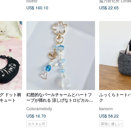
clueto
脳力研究所 Lorak I
シルバー
US$ 160.10
US$ 22.65
ッグ ドット柄
幻想的なパールチャームとハートフ
ふっくらトート
もキュート
ープが揺れる 涼しげなトロピカルカ
ク
ラーのキーホルダー 宇宙モチーフ ア
Coloramelody
kanonn
クアブルー バックチャーム 誕生日プ
US$ 16.70
US$ 58.22
レゼント
カスタム可
環境に優しい