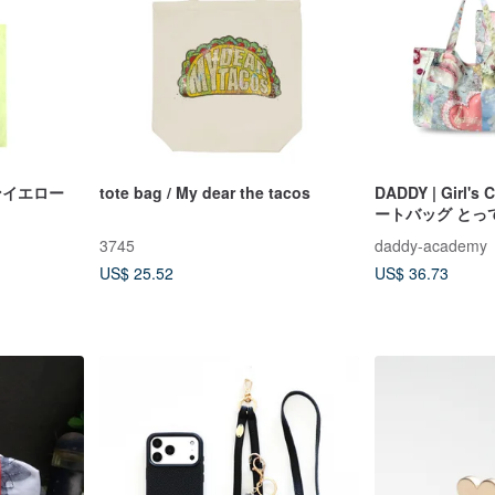
ンイエロー
tote bag / My dear the tacos
DADDY | Girl'
ートバッグ とっ
ストート
3745
daddy-academy
US$ 25.52
US$ 36.73