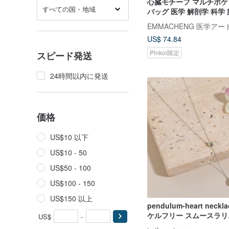
心臓モチーフ マルチポ
すべての国・地域
バッグ 医学 解剖学 科学
ーズバッグ キャンバスバ
EMMACHENG 医学ア
ダーバッグ
US$ 74.84
Pinkoi限定
スピード発送
24時間以内に発送
価格
US$10 以下
US$10 - 50
US$50 - 100
US$100 - 150
US$150 以上
pendulum-heart neckl
ケルフリー スムースラ
US$
-
クレス 長さが自由に変