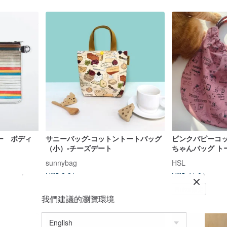
サニーバッグ-コットントートバッグ
ピンクパピーコ
（小）-チーズデート
ちゃんバッグ ト
ングバッグ
sunnybag
HSL
US$ 8.91
US$ 41.01
Pinkoi限定
我們建議的瀏覽環境