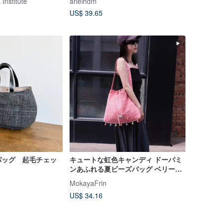
nstitute
arielhdm
US$ 39.65
パッグ 起毛チェッ
キュートな虹色キャンディ ドーパミ
ンあふれる夏ビーズバッグ ベリーパ
ウダー
MokayaFrin
US$ 34.16