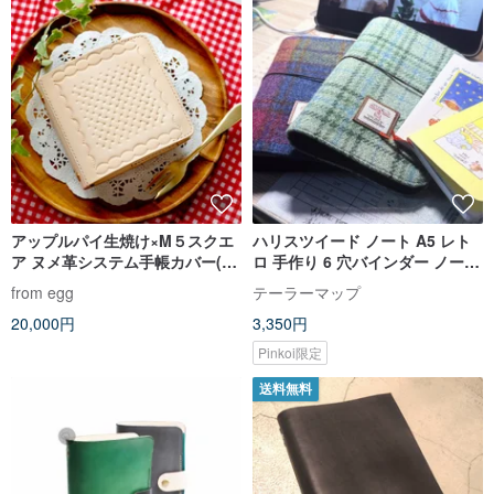
アップルパイ生焼け×M５スクエ
ハリスツイード ノート A5 レト
ア ヌメ革システム手帳カバー(マ
ロ 手作り 6 穴バインダー ノート
イクロ５/ミニ５穴)
手帳
from egg
テーラーマップ
20,000円
3,350円
Pinkoi限定
送料無料