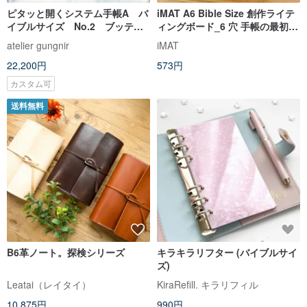
ピタッと開くシステム手帳A バ
iMAT A6 Bible Size 創作ライテ
イブルサイズ No.2 ブッテー
ィングボード_6 穴 手帳の最初の
ロ
ページ リフィル筆記用
atelier gungnir
iMAT
22,200円
573円
カスタム可
送料無料
B6革ノート。探検シリーズ
キラキラリフター (バイブルサイ
ズ)
Leatai（レイタイ）
KiraRefill. キラリフィル
10,875円
990円