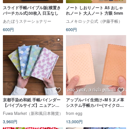
スライド手帳バイブル版(横置き
ノート しおりノート A5 おしゃ
バーチカル式)30枚入 日玉なし
れノート 大人ノート 方眼 5mm
あたぼうステーショナリー
ユメキロック公式（伊藤手帳）
600円
600円
京都手染め和紙 手帳バインダー
アップルパイ生焼け×M５ヌメ革
【バイブルサイズ】ニュアンス
システム手帳カバー(マイクロ５/
カラー × 日本の伝統文様 青海
ミニ５穴)
Fuwa Market（新和風日本雜貨）
from egg
波・梅・市松・銀杏
3,960円
13,000円