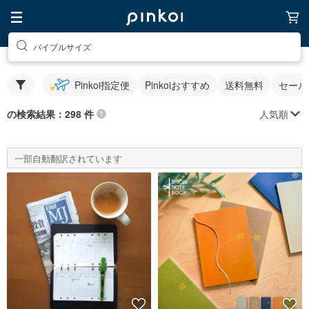
バイブルサイズ
Pinkoi指定便
Pinkoiおすすめ
送料無料
セール
人気順
の検索結果：298 件
一部自動翻訳されています