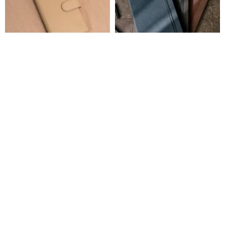
A6 スリム / バイブル 6穴 本革シ
ハードカバーノート GRAVINO
ステム手帳 | ノート | 多機能手帳
グラヴィーノ A5 B6 箱入り ノン
- ミルクティー (ベルト付き)
ブル入 5mm方眼ノート
techotreats
ユメキロック公式（伊藤手帳）
17,430円
2,500円