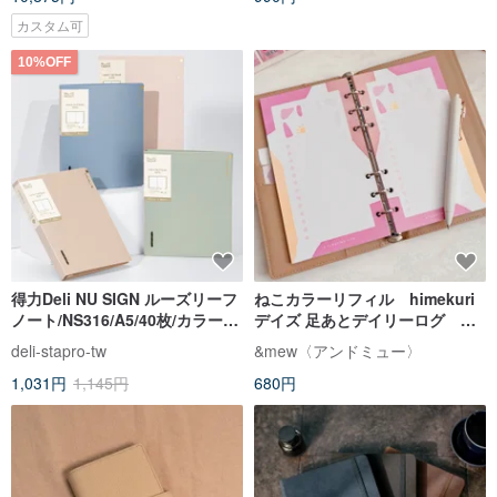
カスタム可
10%OFF
得力Deli NU SIGN ルーズリーフ
ねこカラーリフィル himekuri
ノート/NS316/A5/40枚/カラーラ
デイズ 足あとデイリーログ マ
ンダム出荷/26穴
カロン
deli-stapro-tw
&mew〈アンドミュー〉
1,031円
1,145円
680円