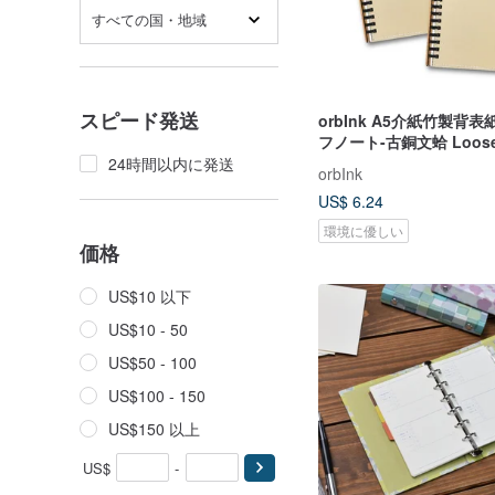
すべての国・地域
スピード発送
orbInk A5介紙竹製背
フノート-古銅文蛤 Loose 
Notebook A5
24時間以内に発送
orbInk
US$ 6.24
環境に優しい
価格
US$10 以下
US$10 - 50
US$50 - 100
US$100 - 150
US$150 以上
US$
-