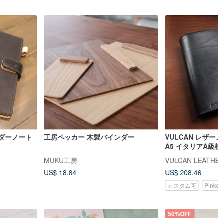
ダーノート
工房ペッカー 木製バインダー
VULCAN レザ
A5 イタリアA
革 刻印サービス
MUKU工房
US$ 18.84
US$ 208.46
カスタム可
Pin
50%OFF