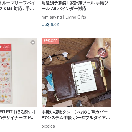
きルーズリーフバイ
用途別予算袋 I 家計簿ツール 手帳ツ
フ＆M5 対応 / 手帳
ール A6 バインダー対応
mm saving | Living Gifts
US$ 8.02
35%OFF
| ほろ酔い |
手縫い植物タンニンなめし革カバー
A7システム手帳 ポータブルダイアリ
ーノート 6穴 カスタマイズ可能
piboles