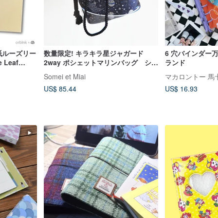
表紙ルーズリー
数量限定! キラキラ星ジャガード
6 穴バインダー万
Leaf
2way ポシェットマリンバッグ シル
ランド
バーネイビー ミニショルダー 七
Somei et Miai
マカロントー 馬
夕
US$ 85.44
US$ 16.93