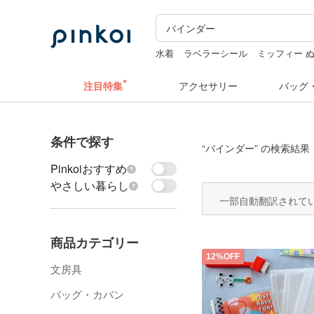
水着
ラベラーシール
ミッフィー 
キーホルダー
hwara
注目特集
アクセサリー
バッグ
条件で探す
“
バインダー
” の検索結果：
Pinkoiおすすめ
やさしい暮らし
一部自動翻訳されて
商品カテゴリー
12%OFF
文房具
バッグ・カバン