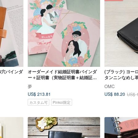
 6穴バインダ
オーダーメイド結婚証明書バインダ
(ブラック) ヨ
ー＋証明書（実物証明書＋結婚証明
タンニンなめし革
書バインダー＋似顔絵データを含
縦型バインダー
夢
OMC
む）
ォレット 94161
US$ 213.81
US$ 88.20
US$ 
カスタム可
Pinkoi限定