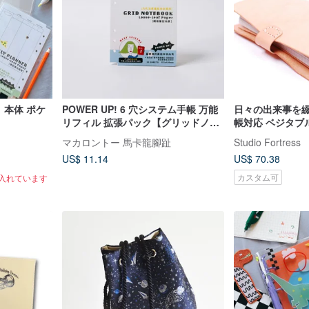
 本体 ポケ
POWER UP! 6 穴システム手帳 万能
日々の出来事を綴
リフィル 拡張パック【グリッドノー
帳対応 ベジタブ
ト】
革ノート (2色展
マカロントー 馬卡龍腳趾
Studio Fortress
US$ 11.14
US$ 70.38
カスタム可
に入れています