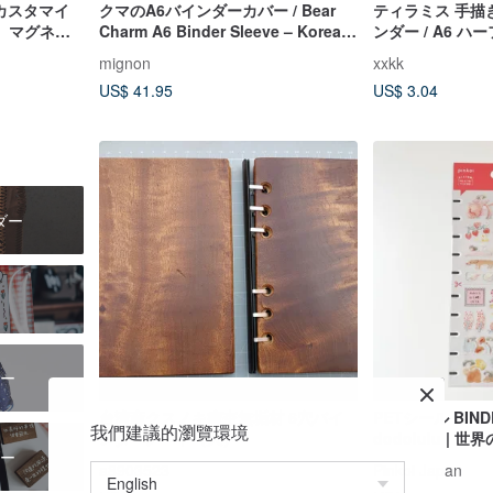
 カスタマイ
クマのA6バインダーカバー / Bear
ティラミス 手描
】マグネッ
Charm A6 Binder Sleeve – Korean
ンダー / A6 ハー
無地バインダ
Quilted Fabric
収納ギフト
mignon
xxkk
US$ 41.95
US$ 3.04
ダー
ー
台湾産クスノキ瘤杢無垢材 6穴バイ
PETシール BINDER FIT 
我們建議的瀏覽環境
ンダーノート（大）
dodolulu | 世界のデザイナーズ PET
ー
Sticker
a8903523
Pinkoi Japan