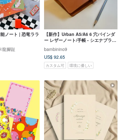
能ノート | 恐竜ララ
【新作】Urban A5/A6 6 穴バインダ
ー レザーノート/手帳 - シエナブラウ
ン
卡龍腳趾
bambinino9
US$ 92.65
カスタム可
環境に優しい