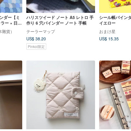
インダー【ミ
ハリスツイード ノート A5 レトロ 手
シール帳バイン
ラー × 日本
作り 6 穴バインダー ノート 手帳
イエロー
・市松・銀
日本雜貨）
テーラーマップ
おまけ星
US$ 38.20
US$ 15.35
Pinkoi限定