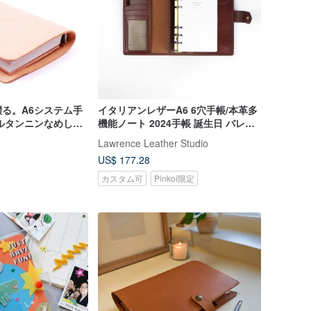
る。A6システム手
イタリアンレザーA6 6穴手帳/本革多
ルタンニンなめし本
機能ノート 2024手帳 誕生日 バレン
開)
タインギフト
Lawrence Leather Studio
US$ 177.28
カスタム可
Pinkoi限定