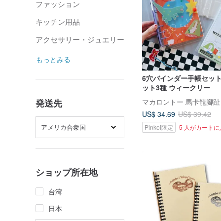
ファッション
キッチン用品
アクセサリー・ジュエリー
もっとみる
6穴バインダー手帳セット
ット3種 ウィークリー
マカロントー 馬卡龍腳趾
発送先
US$ 34.69
US$ 39.42
アメリカ合衆国
Pinkoi限定
5 人がカート
ショップ所在地
台湾
日本