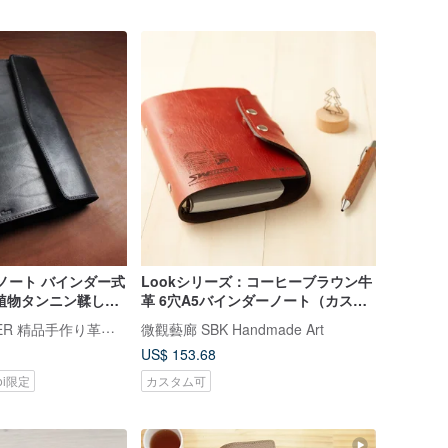
ーノート バインダー式
Lookシリーズ：コーヒーブラウン牛
級植物タンニン鞣し牛
革 6穴A5バインダーノート（カスタ
追加可能
ムオーダー）
VULCAN LEATHER 精品手作り革製品
微觀藝廊 SBK Handmade Art
US$ 153.68
koi限定
カスタム可