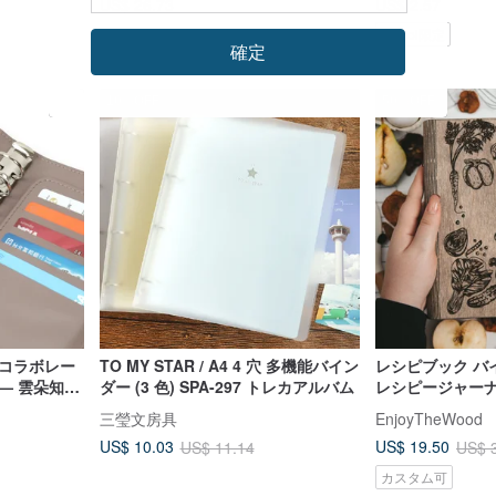
US$ 26.73
US$ 2.57
Pinkoi限定
確定
10%OFF
50%OFF
o. コラボレー
TO MY STAR / A4 4 穴 多機能バイン
レシピブック バ
— 雲朵知存
ダー (3 色) SPA-297 トレカアルバム
レシピージャー
フト、ファミリ
三瑩文房具
EnjoyTheWood
US$ 10.03
US$ 19.50
US$ 11.14
US$ 
カスタム可