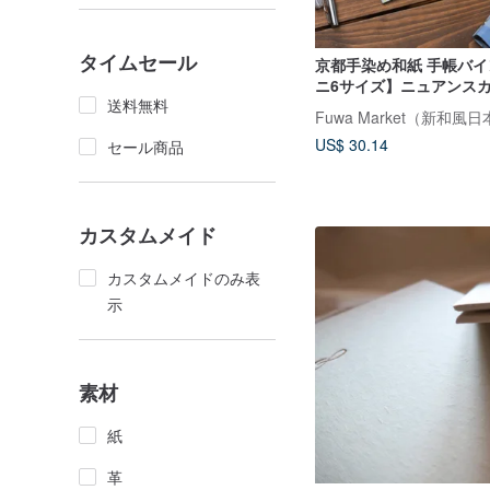
タイムセール
京都手染め和紙 手帳バ
ニ6サイズ】ニュアンスカ
送料無料
の伝統文様 青海波・梅
Fuwa Market（新和風
杏
US$ 30.14
セール商品
カスタムメイド
カスタムメイドのみ表
示
素材
紙
革