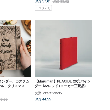
US$ 57.61
US$ 88.62
カスタム可
インダー、カスタム
【Maruman】PLACIDE 20穴バイン
ナル、クリスマスギ
ダー A5/レッド (メーカー正規品)
ークックブック
文聚 let'stationery
US$ 44.55
39.00