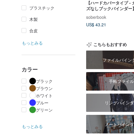
【ハードカバータイプ -
プラスチック
ズなしブックバインダー
トボックス 結婚証明書 
soberbook
木製
ー 男女/同性婚
US$ 43.21
合皮
もっとみる
こちらもおすすめ
ファイルバイン
カラー
ブラック
手帳ファイル
ブラウン
ホワイト
リングバインダ
ブルー
グリーン
ノートバインダ
もっとみる