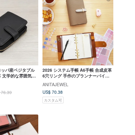
ーロッパ産ベジタブル
2026 システム手帳 A6手帳 合成皮革
 文学的な雰囲気の
6穴リング 手作のプランナーバイン
式レザーショートウ
ダー 12種類のジャーナリング用品 ブ
ANITAJEWEL
レットジャーナル
US$ 70.38
176.39
カスタム可