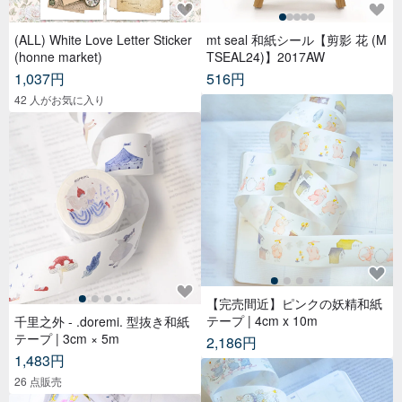
(ALL) White Love Letter Sticker
mt seal 和紙シール【剪影 花 (M
(honne market)
TSEAL24)】2017AW
1,037円
516円
42 人がお気に入り
【完売間近】ピンクの妖精和紙
テープ | 4cm x 10m
千里之外 - .doremi. 型抜き和紙
テープ | 3cm × 5m
2,186円
1,483円
26 点販売