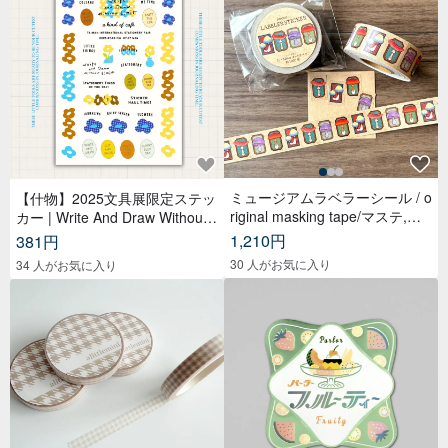
ミュージアムラベラーシール / o
【什物】2025文具展限定ステッ
riginal masking tape/マステ,美
カー | Write And Draw Without
纹纸胶带,文具,ステーショナリ
Limited
1,210円
381円
ー,紙もの,紙膠帶,贴纸
30 人がお気に入り
34 人がお気に入り