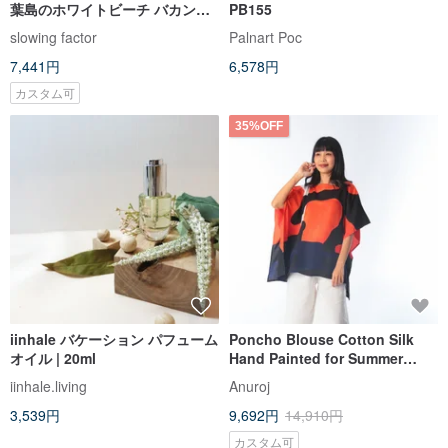
葉島のホワイトビーチ バカンス/
PB155
ビーチスタイル/観葉植物/誕生日
slowing factor
Palnart Poc
プレゼント
7,441円
6,578円
カスタム可
35%OFF
iinhale バケーション パフューム
Poncho Blouse Cotton Silk
オイル | 20ml
Hand Painted for Summer
resort vacation
iinhale.living
Anuroj
3,539円
9,692円
14,910円
カスタム可