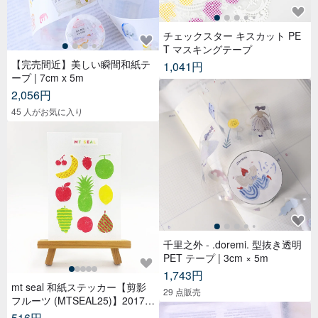
チェックスター キスカット PE
T マスキングテープ
【完売間近】美しい瞬間和紙テ
1,041円
ープ | 7cm x 5m
2,056円
45 人がお気に入り
千里之外 - .doremi. 型抜き透明
PET テープ | 3cm × 5m
1,743円
mt seal 和紙ステッカー【剪影
29 点販売
フルーツ (MTSEAL25)】2017A
W
516円