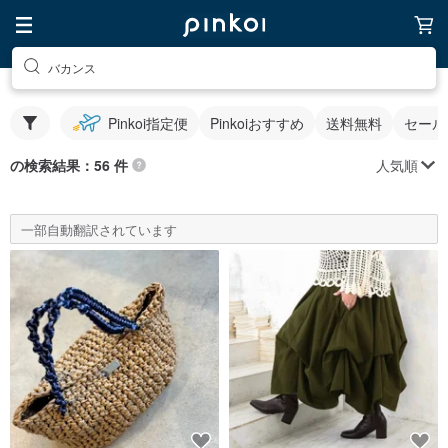
バカンス
Pinkoi指定便
Pinkoiおすすめ
送料無料
セール
人気順
の検索結果：56 件
一部自動翻訳されています