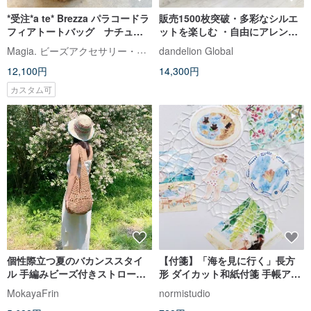
*受注*a te* Brezza パラコードラ
販売1500枚突破・多彩なシルエ
フィアトートバッグ ナチュラ
ットを楽しむ ・自由にアレンジ
ル*ネイビー スマホストラップ
スカート ・Fine・グリーン・プ
Magia. ビーズアクセサリー・かぎ針・パラコード編み師
dandelion Global
ラスサイズ・d-sk004
12,100円
14,300円
カスタム可
個性際立つ夏のバカンススタイ
【付箋】「海を見に行く」長方
ル 手編みビーズ付きストローバ
形 ダイカット和紙付箋 手帳アレ
ケットバッグ
ンジ
MokayaFrin
normistudio