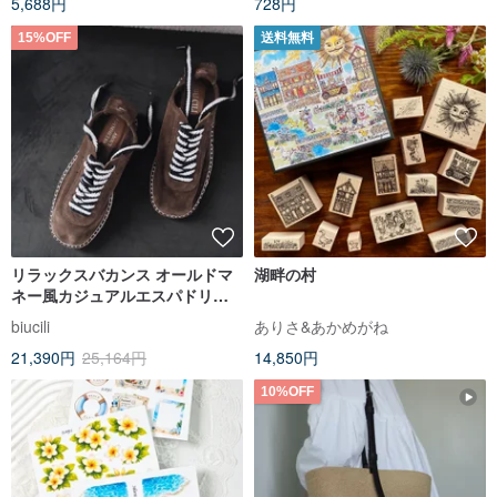
5,688円
728円
15%OFF
送料無料
リラックスバカンス オールドマ
湖畔の村
ネー風カジュアルエスパドリー
ユ ハンドメイド 白/茶
biucili
ありさ&あかめがね
21,390円
25,164円
14,850円
10%OFF