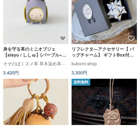
身を守る革のミニオブジェ
リフレクタ―アクセサリー【 バ
【sisyu / ししゅ】(パープル×ベ
ッグチャーム】 ギフトBox付
ージュピンク×イエローグリーン)
き キーホルダー
そぞのぼ丨ヌメ革 草木染め革丨財布 スマホケース丨手作り
kubomi.shop
3,420円
3,300円
送料無料