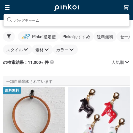
バッグチャーム
Pinkoi指定便
Pinkoiおすすめ
送料無料
セール
スタイル
素材
カラー
人気順
の検索結果：11,000+ 件
一部自動翻訳されています
送料無料