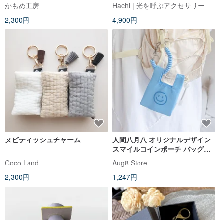
レモン ライム オレンジ ピーチ
かもめ工房
Hachi | 光を呼ぶアクセサリー
HW54K
2,300円
4,900円
ヌビティッシュチャーム
人間八月八 オリジナルデザイン
スマイルコインポーチ バッグチ
ャーム イヤホンケース キーホル
Coco Land
Aug8 Store
ダー スプリングストラップ
2,300円
1,247円