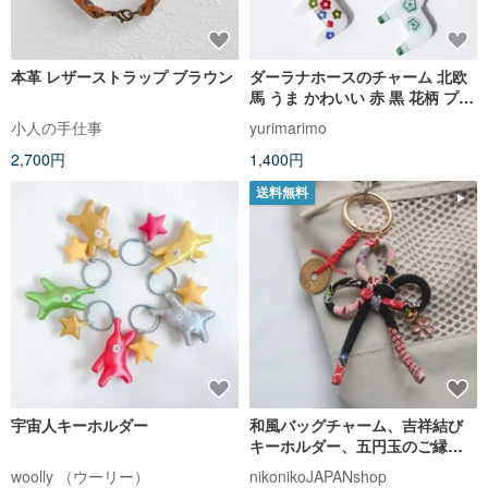
本革 レザーストラップ ブラウン
ダーラナホースのチャーム 北欧
馬 うま かわいい 赤 黒 花柄 プレ
ゼント バッグチャーム キーホル
小人の手仕事
yurimarimo
ダー
2,700円
1,400円
送料無料
宇宙人キーホルダー
和風バッグチャーム、吉祥結び
キーホルダー、五円玉のご縁お
守り、桜チャーム付き
woolly （ウーリー）
nikonikoJAPANshop